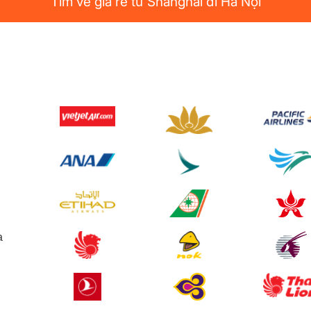
Tìm vé giá rẻ từ Shanghai đi Hà Nội
a