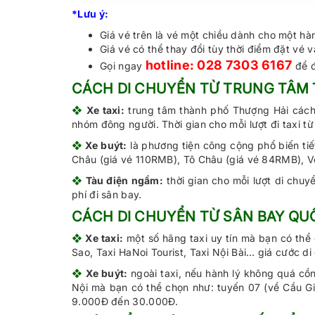
*Lưu ý:
Giá vé trên là vé một chiều dành cho một h
Giá vé có thể thay đổi tùy thời điểm đặt vé
hotline: 028 7303 6167
Gọi ngay
để đ
CÁCH DI CHUYỂN TỪ TRUNG TÂM 
❖
Xe taxi:
trung tâm thành phố Thượng Hải cách s
nhóm đông người. Thời gian cho mỗi lượt đi taxi
❖
Xe buýt:
là phương tiện công cộng phổ biến ti
Châu (giá vé 110RMB), Tô Châu (giá vé 84RMB), V
❖
Tàu điện ngầm:
thời gian cho mỗi lượt di chu
phí đi sân bay.
CÁCH DI CHUYỂN TỪ SÂN BAY QUỐ
❖
Xe taxi:
một số hãng taxi uy tín mà bạn có thể 
Sao, Taxi HaNoi Tourist, Taxi Nội Bài… giá cước 
❖
Xe buýt:
ngoài taxi, nếu hành lý không quá cồn
Nội mà bạn có thể chọn như: tuyến 07 (về Cầu Giấ
9.000Đ đến 30.000Đ.