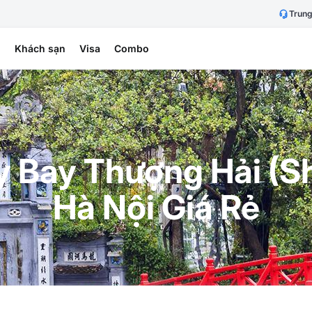
Trung
h
Khách sạn
Visa
Combo
 Bay Thượng Hải (S
Hà Nội Giá Rẻ