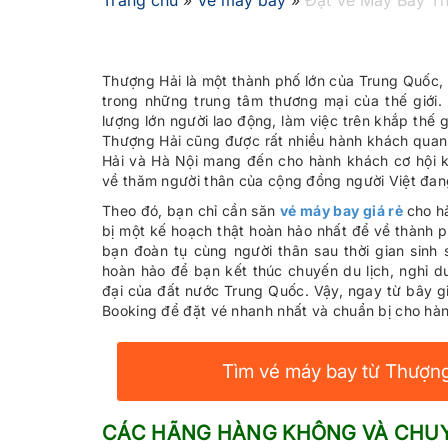
Trang chủ
»
Vé máy bay
»
Đặt Vé Máy Bay Th
Thượng Hải là một thành phố lớn của Trung Quốc, đ
trong những trung tâm thương mại của thế giới. 
lượng lớn người lao động, làm việc trên khắp thế
Thượng Hải cũng được rất nhiều hành khách quan
Hải và Hà Nội mang đến cho hành khách cơ hội k
về thăm người thân của cộng đồng người Việt đang
Theo đó, bạn chỉ cần săn
vé máy bay giá rẻ
cho h
bị một kế hoạch thật hoàn hảo nhất để về thành p
bạn đoàn tụ cùng người thân sau thời gian sinh 
hoàn hảo để bạn kết thúc chuyến du lịch, nghỉ d
đại của đất nước Trung Quốc. Vậy, ngay từ bây gi
Booking để đặt vé nhanh nhất và chuẩn bị cho hàn
Tìm vé máy bay từ Thượng 
CÁC HÃNG HÀNG KHÔNG VÀ CHUYẾ