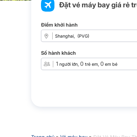
Đặt vé máy bay giá rẻ t
Điểm khởi hành
Số hành khách
1
0
0
người lớn,
trẻ em,
em bé