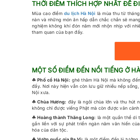
THỜI ĐIỂM THÍCH HỢP NHẤT ĐỂ ĐI
Mùa cao điểm
du lịch Hà Nội
là mùa thu từ tháng
nàn và những món ăn hấp dẫn chắc chắn sẽ mang đ
nghiệm không khí đón năm mới nhộn nhịp với nhiề
tham quan của bạn đấy.
MỘT SỐ ĐIỂM ĐẾN NỔI TIẾNG Ở HÀ
☘ Phố cổ Hà Nội:
ghé thăm Hà Nội mà không đến v
đấy. Nơi này hiện vẫn còn lưu giữ nhiều nếp sống
Nội xưa.
☘ Chùa Hương:
đây là ngôi chùa lớn và thu hút 
không chỉ được viếng Phật mà còn được vãn cảnh 
☘ Hoàng thành Thăng Long:
là một quần thể di t
gắn liền với sự phát triển ngàn năm văn hiến của
hóa của dân tộc.
☘ Vườn quốc gia Ba Vì:
là một điểm đến lý tưởng