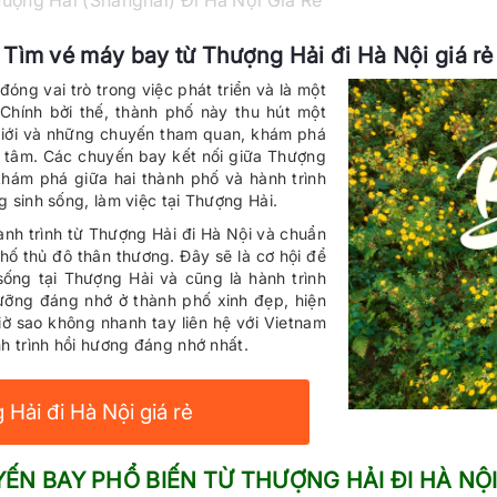
ượng Hải (Shanghai) Đi Hà Nội Giá Rẻ
Tìm vé máy bay từ Thượng Hải đi Hà Nội giá rẻ
óng vai trò trong việc phát triển và là một
Chính bởi thế, thành phố này thu hút một
 giới và những chuyến tham quan, khám phá
 tâm. Các chuyến bay kết nối giữa Thượng
hám phá giữa hai thành phố và hành trình
 sinh sống, làm việc tại Thượng Hải.
ành trình từ Thượng Hải đi Hà Nội và chuẩn
hố thủ đô thân thương. Đây sẽ là cơ hội để
sống tại Thượng Hải và cũng là hành trình
ưỡng đáng nhớ ở thành phố xinh đẹp, hiện
ờ sao không nhanh tay liên hệ với Vietnam
h trình hồi hương đáng nhớ nhất.
Hải đi Hà Nội giá rẻ
N BAY PHỔ BIẾN TỪ THƯỢNG HẢI ĐI HÀ NỘ