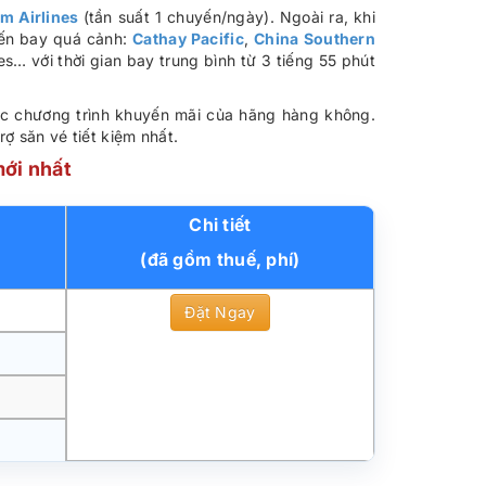
m Airlines
(tần suất 1 chuyến/ngày). Ngoài ra, khi
yến bay quá cảnh:
Cathay Pacific
,
China Southern
nes… với thời gian bay trung bình từ 3 tiếng 55 phút
các chương trình khuyến mãi của hãng hàng không.
ợ săn vé tiết kiệm nhất.
mới nhất
Chi tiết
(đã gồm thuế, phí)
Đặt Ngay