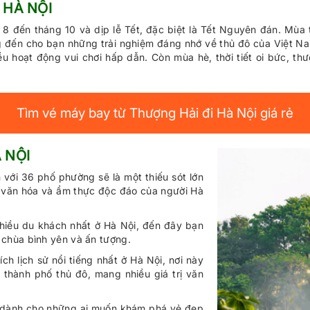
 HÀ NỘI
 8 đến tháng 10 và dịp lễ Tết, đặc biệt là Tết Nguyên đán. Mùa 
ến cho bạn những trải nghiệm đáng nhớ về thủ đô của Việt Nam. 
u hoạt động vui chơi hấp dẫn. Còn mùa hè, thời tiết oi bức, th
Tìm vé máy bay từ Thượng Hải đi Hà Nội giá rẻ
 NỘI
ới 36 phố phường sẽ là một thiếu sót lớn
, văn hóa và ẩm thực độc đáo của người Hà
nhiều du khách nhất ở Hà Nội, đến đây bạn
chùa bình yên và ấn tượng.
ích lịch sử nổi tiếng nhất ở Hà Nội, nơi này
 thành phố thủ đô, mang nhiều giá trị văn
 dành cho những ai muốn khám phá vẻ đẹp