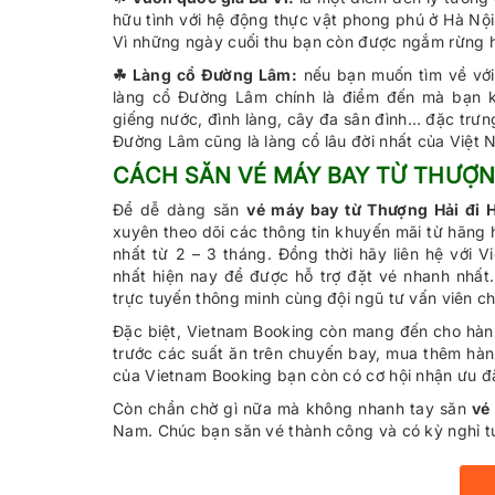
hữu tình với hệ động thực vật phong phú ở Hà Nội
Vì những ngày cuối thu bạn còn được ngắm rừng 
☘ Làng cổ Đường Lâm:
nếu bạn muốn tìm về với
làng cổ Đường Lâm chính là điểm đến mà bạn k
giếng nước, đình làng, cây đa sân đình… đặc trưn
Đường Lâm cũng là làng cổ lâu đời nhất của Việt N
CÁCH SĂN VÉ MÁY BAY TỪ THƯỢNG 
Để dễ dàng săn
vé máy bay từ Thượng Hải đi 
xuyên theo dõi các thông tin khuyến mãi từ hãng 
nhất từ 2 – 3 tháng. Đồng thời hãy liên hệ với V
nhất hiện nay để được hỗ trợ đặt vé nhanh nhất
trực tuyến thông minh cùng đội ngũ tư vấn viên 
Đặc biệt, Vietnam Booking còn mang đến cho hàn
trước các suất ăn trên chuyến bay, mua thêm hành 
của Vietnam Booking bạn còn có cơ hội nhận ưu đ
Còn chần chờ gì nữa mà không nhanh tay săn
vé
Nam. Chúc bạn săn vé thành công và có kỳ nghỉ tuy