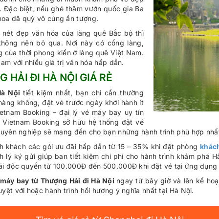
. Đặc biệt, nếu ghé thăm vườn quốc gia Ba
hoa dã quỳ vô cùng ấn tượng.
 nét đẹp văn hóa của làng quê Bắc bộ thì
hông nên bỏ qua. Nơi này có cổng làng,
g của thời phong kiến ở làng quê Việt Nam.
am với nhiều giá trị văn hóa hấp dẫn.
HẢI ĐI HÀ NỘI GIÁ RẺ
Hà Nội
tiết kiệm nhất, bạn chỉ cần thường
hàng không, đặt vé trước ngày khởi hành ít
ietnam Booking – đại lý vé máy bay uy tín
. Vietnam Booking sở hữu hệ thống đặt vé
chuyên nghiệp sẽ mang đến cho bạn những hành trình phù hợp nhấ
h khách các gói ưu đãi hấp dẫn từ 15 – 35% khi đặt phòng
khách
lý ký gửi giúp bạn tiết kiệm chi phí cho hành trình khám phá Hà
ãi độc quyền từ 100.000Đ đến 500.000Đ khi đặt vé tại ứng dụng
 máy bay từ Thượng Hải đi Hà Nội
ngay từ bây giờ và lên kế hoạ
ệt với hoặc hành trình hồi hương ý nghĩa nhất tại Hà Nội.