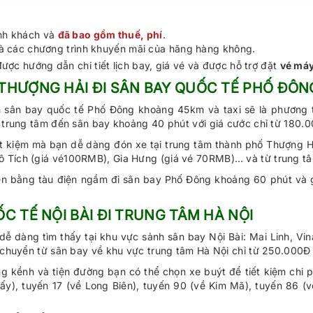
ành khách và
đã bao gồm thuế, phí
.
 và các chương trình khuyến mãi của hãng hàng không.
ược hướng dẫn chi tiết lịch bay, giá vé và được hỗ trợ đặt
vé máy
THƯỢNG HẢI ĐI SÂN BAY QUỐC TẾ PHỐ ĐÔN
ân bay quốc tế Phố Đông khoảng 45km và taxi sẽ là phương tiện
 từ trung tâm đến sân bay khoảng 40 phút với giá cước chỉ từ 1
ết kiệm mà bạn dễ dàng đón xe tại trung tâm thành phố Thượng H
ô Tích (giá vé100RMB), Gia Hưng (giá vé 70RMB)… và từ trung 
yển bằng tàu điện ngầm đi sân bay Phố Đông khoảng 60 phút và g
C TẾ NỘI BÀI ĐI TRUNG TÂM HÀ NỘI
dễ dàng tìm thấy tại khu vực sảnh sân bay Nội Bài: Mai Linh, Vin
di chuyển từ sân bay về khu vực trung tâm Hà Nội chỉ từ 250.000
g kềnh và tiện đường bạn có thể chọn xe buýt để tiết kiệm chi 
y), tuyến 17 (về Long Biên), tuyến 90 (về Kim Mã), tuyến 86 (về