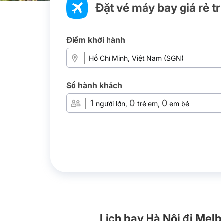
Đặt vé máy bay giá rẻ t
Điểm khởi hành
Số hành khách
1
0
0
người lớn,
trẻ em,
em bé
Lịch bay Hà Nội đi Me