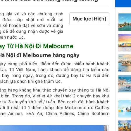
g giá vé và các chương trình
Mục lục
[Hiện]
 được cập nhật mới nhất tại
ên kế hoạch đặt vé sớm và đừng
g để dễ dàng nhận được vé giá
 đến nước Úc.
y Từ Hà Nội Đi Melbourne
 Hà Nội đi Melbourne hàng ngày
ày càng phổ biến, điểm đến được nhiều hành khách
c Úc. Từ Việt Nam, hành khách dễ dàng tìm kiếm các
h bay hàng ngày, trong đó, đường bay từ Hà Nội đến
ách lựa chọn khi ghé thăm Úc.
i hãng hàng không khai thác chuyến bay thẳng từ Hà Nội
biến. Trong đó, Vietjet Air khai thác 2 chuyến bay khứ
hác từ 3 chuyến khứ hồi/ tuần. Bên cạnh đó, hành khách
ới ít nhất từ 1 điểm dừng đến Melbourne do Cathay
pine Airlines, EVA Air, China Airlines, China Southern