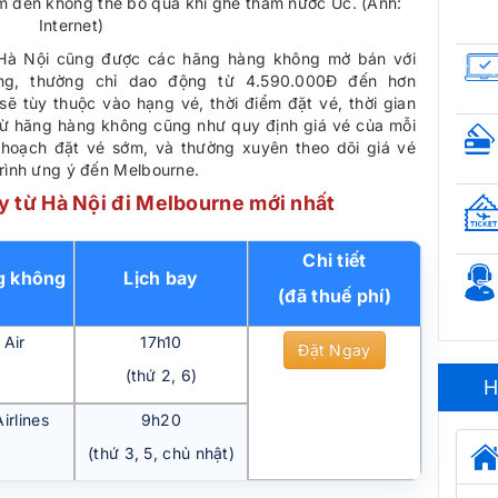
m đến không thể bỏ qua khi ghé thăm nước Úc. (Ảnh:
Internet)
Hà Nội cũng được các hãng hàng không mở bán với
ng, thường chỉ dao động từ 4.590.000Đ đến hơn
sẽ tùy thuộc vào hạng vé, thời điểm đặt vé, thời gian
từ hãng hàng không cũng như quy định giá vé của mỗi
hoạch đặt vé sớm, và thường xuyên theo dõi giá vé
rình ưng ý đến Melbourne.
y từ Hà Nội đi Melbourne mới nhất
Chi tiết
g không
Lịch bay
(đã thuế phí)
 Air
17h10
Đặt Ngay
(thứ 2, 6)
H
irlines
9h20
(thứ 3, 5, chủ nhật)