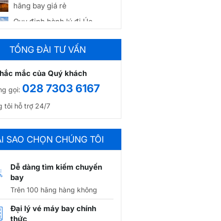
hãng bay giá rẻ
Quy định hành lý đi Úc
TỔNG ĐÀI TƯ VẤN
Vietjet Air mở chuyến bay
thẳng đầu tiên đến Perth
thắc mắc của Quý khách
(Úc)
028 7303 6167
òng gọi:
Thời gian bay từ TPHCM
đến Sydney các hãng bay
 tôi hỗ trợ 24/7
giá rẻ
Vé máy bay từ Đà Nẵng đi
Sydney giá rẻ chỉ từ
ẠI SAO CHỌN CHÚNG TÔI
7.855.000 VNĐ
Vé máy bay đi Perth giá rẻ
Dễ dàng tìm kiếm chuyến
từ 3.600.000 VNĐ
bay
Trên 100 hãng hàng không
Vé máy bay đi Sydney chỉ
từ 6.400.000 VNĐ
Đại lý vé máy bay chính
thức