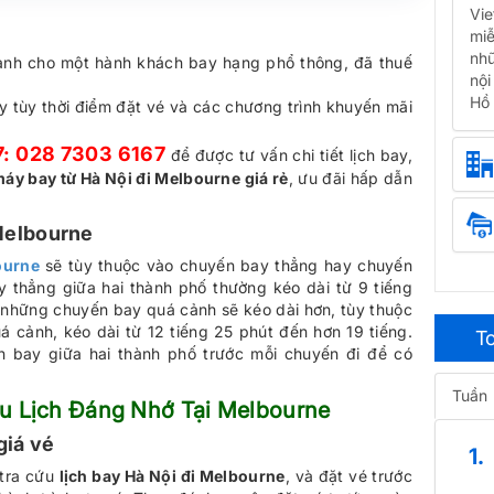
Vie
miễ
nhữ
dành cho một hành khách bay hạng phổ thông, đã thuế
nội
Hồ 
bay tùy thời điểm đặt vé và các chương trình khuyến mãi
7: 028 7303 6167
để được tư vấn chi tiết lịch bay,
máy bay từ Hà Nội đi Melbourne giá rẻ
, ưu đãi hấp dẫn
 Melbourne
ourne
sẽ tùy thuộc vào chuyến bay thẳng hay chuyến
 thẳng giữa hai thành phố thường kéo dài từ 9 tiếng
 những chuyến bay quá cảnh sẽ kéo dài hơn, tùy thuộc
á cảnh, kéo dài từ 12 tiếng 25 phút đến hơn 19 tiếng.
To
n bay giữa hai thành phố trước mỗi chuyến đi để có
Tuần
u Lịch Đáng Nhớ Tại Melbourne
giá vé
1.
 tra cứu
lịch bay Hà Nội đi Melbourne
, và đặt vé trước