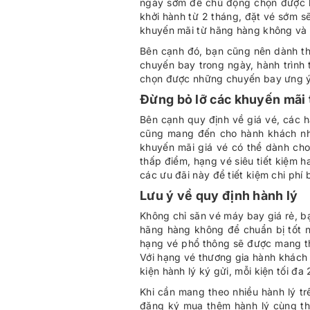
ngày sớm để chủ động chọn được h
khởi hành từ 2 tháng, đặt vé sớm sẽ
khuyến mãi từ hãng hàng không và c
Bên cạnh đó, bạn cũng nên dành th
chuyến bay trong ngày, hành trình 
chọn được những chuyến bay ưng ý 
Đừng bỏ lỡ các khuyến mãi
Bên cạnh quy định về giá vé, các
cũng mang đến cho hành khách nhi
khuyến mãi giá vé có thể dành ch
thấp điểm, hạng vé siêu tiết kiệm 
các ưu đãi này để tiết kiệm chi phí
Lưu ý về quy định hành lý
Không chỉ săn vé máy bay giá rẻ, b
hãng hàng không để chuẩn bị tốt 
hạng vé phổ thông sẽ được mang the
Với hạng vé thương gia hành khách 
kiện hành lý ký gửi, mỗi kiện tối đa
Khi cần mang theo nhiều hành lý t
đăng ký mua thêm hành lý cùng th