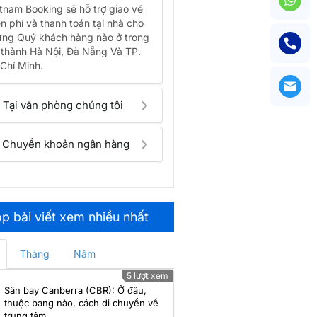
đi Melbourne mới nhất
tnam Booking sẽ hỗ trợ giao vé
n phí và thanh toán tại nhà cho
ng Quý khách hàng nào ở trong
Thời gian bay từ Hà Nội
 thành Hà Nội, Đà Nẵng Và TP.
đến Melbourne bao lâu?
Chí Minh.
Lịch bay Hà Nội đi
Melbourne của các hãng
Tại văn phòng chúng tôi
hàng không
Lịch bay Hồ Chí Minh đi
Chuyển khoản ngân hàng
Brisbane của các hãng
hàng không
Cập nhật lịch bay Đà Nẵng
đi Melbourne hôm nay
p bài viết xem nhiều nhất
Sân bay Adelaide (ADL) –
Sân bay quốc tế Nam Úc:
Tháng
Năm
Vị trí, nhà ga, dịch vụ 2026
5 lượt xem
Thời gian bay từ Đà Nẵng
Sân bay Canberra (CBR): Ở đâu,
đến Melbourne bao lâu?
thuộc bang nào, cách di chuyển về
trung tâm