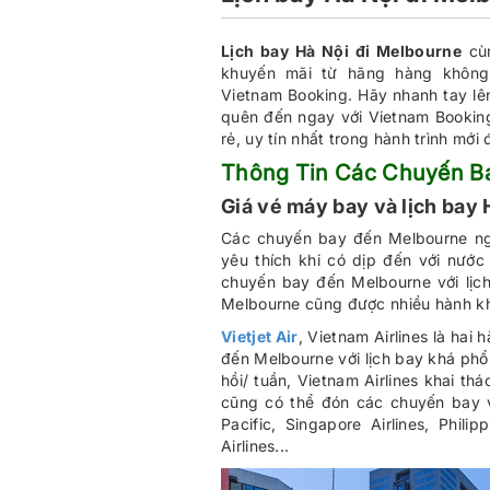
Lịch bay Hà Nội đi Melbourne
cùn
khuyến mãi từ hãng hàng không
Vietnam Booking. Hãy nhanh tay l
quên đến ngay với Vietnam Bookin
rẻ, uy tín nhất trong hành trình mới
Thông Tin Các Chuyến Ba
Giá vé máy bay và lịch bay
Các chuyến bay đến Melbourne ng
yêu thích khi có dịp đến với nướ
chuyến bay đến Melbourne với lịc
Melbourne cũng được nhiều hành kh
Vietjet Air
, Vietnam Airlines là ha
đến Melbourne với lịch bay khá phổ 
hồi/ tuần, Vietnam Airlines khai t
cũng có thể đón các chuyến bay v
Pacific, Singapore Airlines, Philip
Airlines...