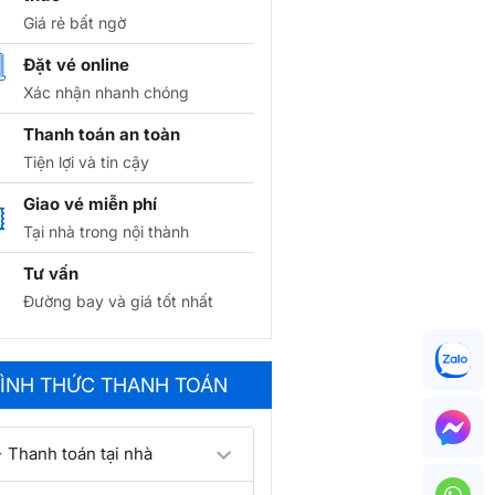
Vé máy bay đi Melbourne
Giá rẻ bất ngờ
giá tốt chỉ từ 2.580.000
VNĐ
Đặt vé online
Xác nhận nhanh chóng
Vé máy bay từ Hà Nội đi
Sydney giá rẻ chỉ từ
Thanh toán an toàn
9.516.000 VNĐ
Tiện lợi và tin cậy
Cập nhật lịch bay Hà Nội
đi Sydney hôm nay
Giao vé miễn phí
Tại nhà trong nội thành
Lịch bay TPHCM đi
Sydney hôm nay
Tư vấn
Đường bay và giá tốt nhất
Thời gian bay Hà Nội
Sydney bao lâu, giá vé bao
nhiêu?
ÌNH THỨC THANH TOÁN
Lịch bay đi Úc hôm nay từ
hãng hàng không
Thanh toán tại nhà
Lịch bay Sài Gòn (TpHCM)