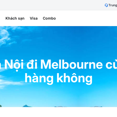
Trung
h
Khách sạn
Visa
Combo
à Nội đi Melbourne c
hàng không