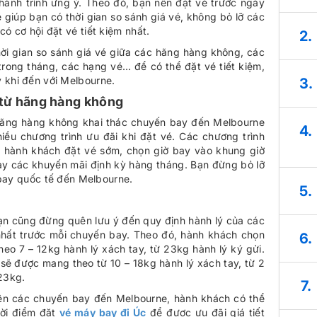
ành trình ưng ý. Theo đó, bạn nên đặt vé trước ngày
 giúp bạn có thời gian so sánh giá vé, không bỏ lỡ các
ó cơ hội đặt vé tiết kiệm nhất.
2.
ời gian so sánh giá vé giữa các hãng hàng không, các
trong tháng, các hạng vé… để có thể đặt vé tiết kiệm,
khi đến với Melbourne.
3.
 từ hãng hàng không
 hãng hàng không khai thác chuyến bay đến Melbourne
4.
ều chương trình ưu đãi khi đặt vé. Các chương trình
o hành khách đặt vé sớm, chọn giờ bay vào khung giờ
hay các khuyến mãi định kỳ hàng tháng. Bạn đừng bỏ lỡ
 bay quốc tế đến Melbourne.
5.
ạn cũng đừng quên lưu ý đến quy định hành lý của các
nhất trước mỗi chuyến bay. Theo đó, hành khách chọn
6.
o 7 – 12kg hành lý xách tay, từ 23kg hành lý ký gửi.
sẽ được mang theo từ 10 – 18kg hành lý xách tay, từ 2
 23kg.
7.
rên các chuyến bay đến Melbourne, hành khách có thể
ời điểm đặt
vé máy bay đi Úc
để được ưu đãi giá tiết