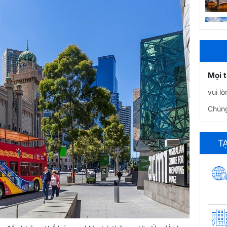
Mọi 
vui l
Chúng
T