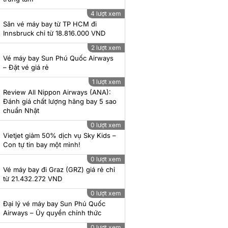
4 lượt xem
Thời gian bay từ Đà Nẵng
Săn vé máy bay từ TP HCM đi
đến Sydney bao lâu?
Innsbruck chỉ từ 18.816.000 VND
2 lượt xem
Sân bay Perth (PER): Vị trí,
Vé máy bay Sun Phú Quốc Airways
nhà ga và cách về trung
– Đặt vé giá rẻ
tâm
1 lượt xem
Sân bay Canberra (CBR): Ở
Review All Nippon Airways (ANA):
đâu, thuộc bang nào, cách
Đánh giá chất lượng hãng bay 5 sao
di chuyển về trung tâm
chuẩn Nhật
Sân bay Cairns (CNS):
0 lượt xem
Toàn bộ thông tin cho
Vietjet giảm 50% dịch vụ Sky Kids –
người đi Cairns 2026
Con tự tin bay một mình!
0 lượt xem
Vé máy bay đi Graz (GRZ) giá rẻ chỉ
từ 21.432.272 VND
0 lượt xem
Đại lý vé máy bay Sun Phú Quốc
Airways – Ủy quyền chính thức
0 lượt xem