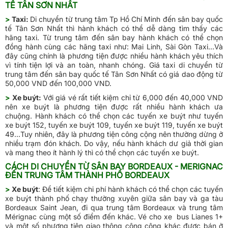
TẾ TÂN SƠN NHẤT
>
Taxi:
Di chuyển từ trung tâm Tp Hồ Chí Minh đến sân bay quốc
tế Tân Sơn Nhất thì hành khách có thể dễ dàng tìm thấy các
hãng taxi. Từ trung tâm đến sân bay hành khách có thể chọn
đồng hành cùng các hãng taxi như: Mai Linh, Sài Gòn Taxi…Và
đây cũng chính là phương tiện được nhiều hành khách yêu thích
vì tính tiện lợi và an toàn, nhanh chóng. Giá taxi di chuyển từ
trung tâm đến sân bay quốc tế Tân Sơn Nhất có giá dao động từ
50,000 VND đến 100,000 VND.
>
Xe buýt:
Với giá vé rất tiết kiệm chỉ từ 6,000 đến 40,000 VND
nên xe buýt là phương tiện được rất nhiều hành khách ưa
chuộng. Hành khách có thể chọn các tuyến xe buýt như tuyến
xe buýt 152, tuyến xe buýt 109, tuyến xe buýt 119, tuyến xe buýt
49...Tuy nhiên, đây là phương tiện công cộng nên thường dừng ở
nhiều trạm đón khách. Do vậy, nếu hành khách dư giả thời gian
và mang theo ít hành lý thì có thể chọn các tuyến xe buýt.
CÁCH DI CHUYỂN TỪ SÂN BAY BORDEAUX - MERIGNAC
ĐẾN TRUNG TÂM THÀNH PHỐ BORDEAUX
>
Xe buýt
: Để tiết kiệm chi phí hành khách có thể chọn các tuyến
xe buýt thành phố chạy thường xuyên giữa sân bay và ga tàu
Bordeaux Saint Jean, đi qua trung tâm Bordeaux và trung tâm
Mérignac cùng một số điểm đến khác. Vé cho xe bus Lianes 1+
và một số phương tiện giao thông công cộng khác được bán ở