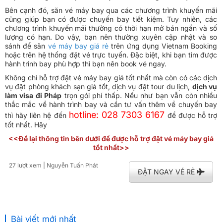
Bên cạnh đó, săn vé máy bay qua các chương trình khuyến mãi
cũng giúp bạn có được chuyến bay tiết kiệm. Tuy nhiên, các
chương trình khuyến mãi thường có thời hạn mở bán ngắn và số
lượng có hạn. Do vậy, bạn nên thường xuyên cập nhật và so
sánh để săn
vé máy bay giá rẻ
trên ứng dụng Vietnam Booking
hoặc trên hệ thống đặt vé trực tuyến. Đặc biệt, khi bạn tìm được
hành trình bay phù hợp thì bạn nên book vé ngay.
Không chỉ hỗ trợ đặt vé máy bay giá tốt nhất mà còn có các dịch
vụ đặt phòng khách sạn giá tốt, dịch vụ đặt tour du lịch,
dịch vụ
làm visa đi Pháp
trọn gói phí thấp. Nếu như bạn vẫn còn nhiều
thắc mắc về hành trình bay và cần tư vấn thêm về chuyến bay
hotline: 028 7303 6167
thì hãy liên hệ đến
để được hỗ trợ
tốt nhất. Hãy
<<Để lại thông tin bên dưới để được hỗ trợ đặt vé máy bay giá
tốt nhất>>
27 lượt xem
| Nguyễn Tuấn Phát
ĐẶT NGAY VÉ RẺ
Bài viết mới nhất