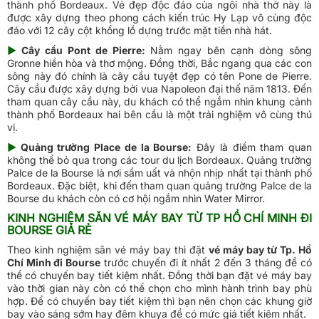
thành phố Bordeaux. Vẻ đẹp độc đáo của ngôi nhà thờ này là
được xây dựng theo phong cách kiến trúc Hy Lạp vô cùng độc
đáo với 12 cây cột khổng lồ dựng trước mặt tiền nhà hát.
►
Cây cầu Pont de Pierre:
Nằm ngay bên cạnh dòng sông
Gronne hiền hòa và thơ mộng. Đồng thời, Bắc ngang qua các con
sông này đó chính là cây cầu tuyệt đẹp có tên Pone de Pierre.
Cây cầu được xây dựng bởi vua Napoleon đại thế năm 1813. Đến
tham quan cây cầu này, du khách có thể ngắm nhìn khung cảnh
thành phố Bordeaux hai bên cầu là một trải nghiệm vô cùng thú
vị.
►
Quảng trường Place de la Bourse:
Đây là điểm tham quan
không thể bỏ qua trong các tour du lịch Bordeaux. Quảng trường
Palce de la Bourse là nơi sầm uất và nhộn nhịp nhất tại thành phố
Bordeaux. Đặc biệt, khi đến tham quan quảng trường Palce de la
Bourse du khách còn có cơ hội ngắm nhìn Water Mirror.
KINH NGHIỆM SĂN VÉ MÁY BAY TỪ TP HỒ CHÍ MINH ĐI
BOURSE GIÁ RẺ
Theo kinh nghiệm săn vé máy bay thì đặt
vé máy bay từ Tp. Hồ
Chí Minh đi Bourse
trước chuyến đi ít nhất 2 đến 3 tháng để có
thể có chuyến bay tiết kiệm nhất. Đồng thời bạn đặt vé máy bay
vào thời gian này còn có thể chọn cho mình hành trình bay phù
hợp. Để có chuyến bay tiết kiệm thì bạn nên chọn các khung giờ
bay vào sáng sớm hay đêm khuya để có mức giá tiết kiệm nhất.