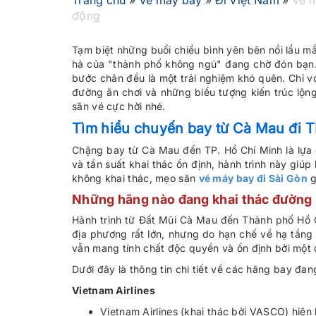
Trang chủ
»
Vé máy bay
»
Đi Việt Nam
»
Vé m
động
Tạm biệt những buổi chiều bình yên bên nồi lẩu 
hả của "thành phố không ngủ" đang chờ đón bạn.
bước chân đều là một trải nghiệm khó quên. Chỉ 
đường ăn chơi và những biểu tượng kiến trúc lộng 
săn vé cực hời nhé.
Tìm hiểu chuyến bay từ Cà Mau đi T
Chặng bay từ Cà Mau đến TP. Hồ Chí Minh là lựa 
và tần suất khai thác ổn định, hành trình này giúp
không khai thác, mẹo săn
vé máy bay đi Sài Gòn
g
Những hãng nào đang khai thác đường 
Hành trình từ Đất Mũi Cà Mau đến Thành phố Hồ C
địa phương rất lớn, nhưng do hạn chế về hạ tầng
vẫn mang tính chất độc quyền và ổn định bởi một 
Dưới đây là thông tin chi tiết về các hãng bay đa
Vietnam Airlines
Vietnam Airlines (khai thác bởi VASCO) hiệ