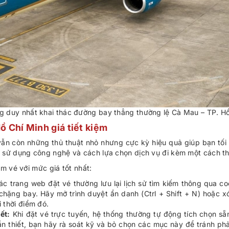
ãng duy nhất khai thác đường bay thẳng thường lệ Cà Mau – TP. Hồ
ồ Chí Minh giá tiết kiệm
vẫn còn những thủ thuật nhỏ nhưng cực kỳ hiệu quả giúp bạn tối 
n sử dụng công nghệ và cách lựa chọn dịch vụ đi kèm một cách t
m vé với mức giá tốt nhất:
c trang web đặt vé thường lưu lại lịch sử tìm kiếm thông qua cook
t chặng bay. Hãy mở trình duyệt ẩn danh (Ctrl + Shift + N) hoặc
 thời điểm đó.
ết:
Khi đặt vé trực tuyến, hệ thống thường tự động tích chọn sẵ
ần thiết, bạn hãy rà soát kỹ và bỏ chọn các mục này để tránh ph