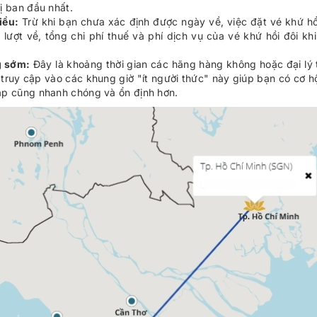
hị ban đầu nhất.
iều:
Trừ khi bạn chưa xác định được ngày về, việc đặt vé khứ hồi
lượt về, tổng chi phí thuế và phí dịch vụ của vé khứ hồi đôi kh
g sớm:
Đây là khoảng thời gian các hãng hàng không hoặc đại lý t
truy cập vào các khung giờ "ít người thức" này giúp bạn có cơ h
cập cũng nhanh chóng và ổn định hơn.