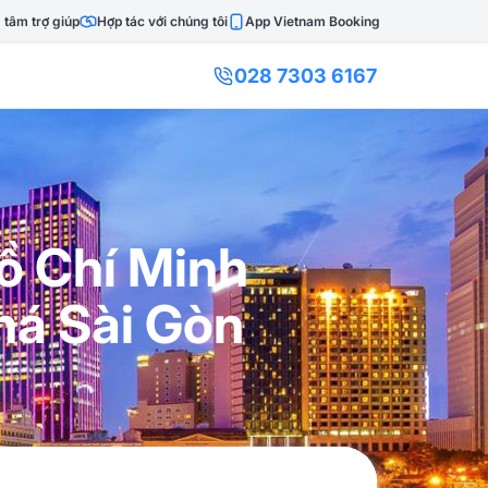
 tâm trợ giúp
Hợp tác với chúng tôi
App Vietnam Booking
028 7303 6167
ồ Chí Minh
há Sài Gòn