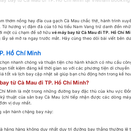
áy bay từ Cà Mau đi TP. Hồ Chí Minh tại Vietnam Booking
mắm thơm nồng hay đĩa cua gạch Cà Mau chắc thịt, hành trình xu
 Từ hương vị đậm đà của tô hủ tiếu Nam Vang trứ danh đến nhữ
với một cú chạm để sở hữu
vé máy bay từ Cà Mau đi TP. Hồ Chí M
lẫy sẽ mở ra ngay trước mắt. Hãy cùng theo dõi bài viết bên dướ
P. Hồ Chí Minh
chọn nhanh chóng và thuận tiện cho hành khách có nhu cầu công t
 bạn tiết kiệm đáng kể thời gian so với các phương tiện di chuyển
iá tốt và lịch bay cập nhật sẽ giúp bạn chủ động hơn trong kế ho
bay từ Cà Mau đi TP. Hồ Chí Minh?
hí Minh là một trong những đường bay đặc thù của khu vực Đồn
 kỹ thuật của sân bay Cà Mau (chỉ tiếp nhận được các dòng máy
đơn vị duy nhất.
ng vận hành chặng bay này:
n là hãng hàng không duy nhất duy trì đường bay thẳng thường lệ