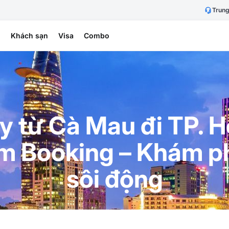
Trung
h
Khách sạn
Visa
Combo
y từ Cà Mau đi TP. H
am Booking – Khám p
sôi động