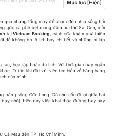
 – Khám phá Sài Gòn sôi
Mục lục
[Hiện]
yên qua những tầng mây để chạm đến nhịp sống hối
ng góc cà phê bệt mang đậm hơi thở Sài Gòn, mỗi
inh
tại
Vietnam Booking
, cánh cửa khám phá thiên
i để không bỏ lỡ lịch bay chi tiết và những bí kíp
ác, học tập hoặc du lịch. Với thời gian bay ngắn
 khác. Trước khi đặt vé, việc tìm hiểu về hãng hàng
ạch của mình.
g bằng sông Cửu Long. Dù nhu cầu đi lại giữa hai
 bay nhỏ), hiện nay việc khai thác đường bay này
 từ Cà Mau đến TP. Hồ Chí Minh.