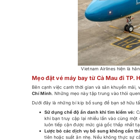
Vietnam Airlines hiện là h
Mẹo đặt vé máy bay từ Cà Mau đi TP. H
Bên cạnh việc canh thời gian và săn khuyến mãi, 
Chí Minh
. Những mẹo này tập trung vào thói que
Dưới đây là những bí kíp bổ sung để bạn sở hữu tấ
Sử dụng chế độ ẩn danh khi tìm kiếm vé:
Cá
khi bạn truy cập lại nhiều lần vào cùng mộ
luôn tiếp cận được mức giá gốc thấp nhất tại
Lược bỏ các dịch vụ bổ sung không cần thi
tiên hoặc suất ăn nhẹ. Nếu không thực sự c