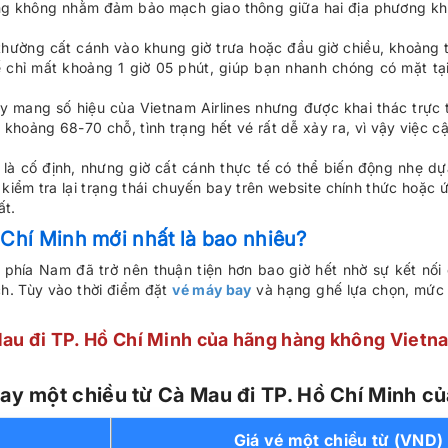
ng không nhằm đảm bảo mạch giao thông giữa hai địa phương khô
ường cất cánh vào khung giờ trưa hoặc đầu giờ chiều, khoảng t
 chỉ mất khoảng 1 giờ 05 phút, giúp bạn nhanh chóng có mặt tại
 mang số hiệu của Vietnam Airlines nhưng được khai thác trực
 khoảng 68-70 chỗ, tình trạng hết vé rất dễ xảy ra, vì vậy việc 
là cố định, nhưng giờ cất cánh thực tế có thể biến động nhẹ dựa 
 kiểm tra lại trạng thái chuyến bay trên website chính thức hoặ
ất.
 Chí Minh mới nhất là bao nhiêu?
ế phía Nam đã trở nên thuận tiện hơn bao giờ hết nhờ sự kết nối
ch. Tùy vào thời điểm đặt
vé máy bay
và hạng ghế lựa chọn, mức 
au đi TP. Hồ Chí Minh của hãng hàng không Vietna
ay một chiều từ Cà Mau đi TP. Hồ Chí Minh củ
Giá vé một chiều từ (VND)