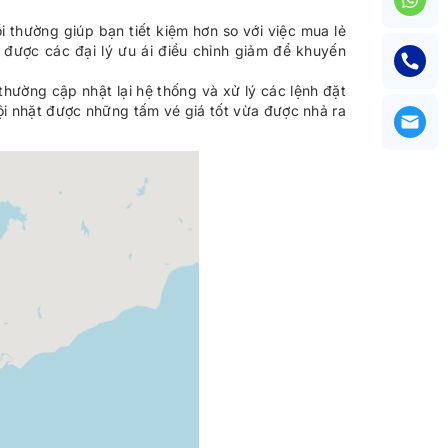
 thường giúp bạn tiết kiệm hơn so với việc mua lẻ
i được các đại lý ưu ái điều chỉnh giảm để khuyến
hường cập nhật lại hệ thống và xử lý các lệnh đặt
ội nhặt được những tấm vé giá tốt vừa được nhả ra