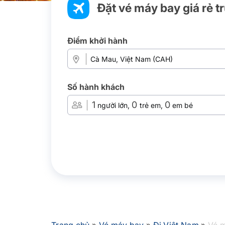
Đặt vé máy bay giá rẻ t
Điểm khởi hành
Số hành khách
1
0
0
người lớn,
trẻ em,
em bé