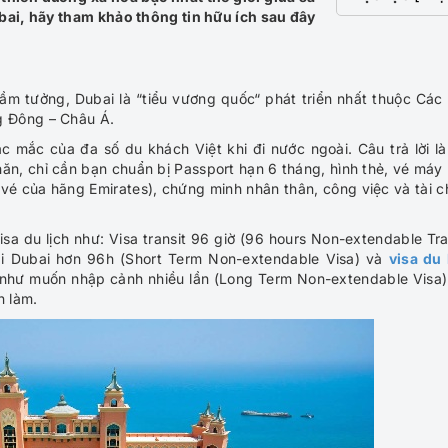
bai, hãy tham khảo thông tin hữu ích sau đây
ầm tưởng, Dubai là “tiểu vương quốc“ phát triển nhất thuộc Các 
g Đông – Châu Á.
ắc mắc của đa số du khách Việt khi đi nước ngoài. Câu trả lời là
hăn, chỉ cần bạn chuẩn bị Passport hạn 6 tháng, hình thẻ, vé máy
vé của hãng Emirates), chứng minh nhân thân, công việc và tài c
isa du lịch như: Visa transit 96 giờ (96 hours Non-extendable Tra
tại Dubai hơn 96h (Short Term Non-extendable Visa) và
visa du 
 như muốn nhập cảnh nhiều lần (Long Term Non-extendable Visa)
n làm.