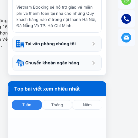
Tour du lịch Dubai lễ 30/4:
Khám phá Abu Dhabi 5N4Đ
Vietnam Booking sẽ hỗ trợ giao vé miễn
– KS 3*
phí và thanh toán tại nhà cho những Quý
khách hàng nào ở trong nội thành Hà Nội,
ãng
Đà Nẵng Và TP. Hồ Chí Minh.
g 16
Tour Trung Đông tháng 9:
chọn
Dubai – Sa mạc Safari – Abu
á vé
Dhabi 5N4Đ
Tại văn phòng chúng tôi
3.
Tour Du Lịch Dubai 5 ngày 4
Chuyển khoản ngân hàng
đêm: City Tour – Sa mạc
Safari – Abu Dhabi
Top bài viết xem nhiều nhất
Tour du lịch Singapore –
Dubai – Abu Dhabi dịp Tết
(6N5Đ): Trải nghiệm thành
Tuần
Tháng
Năm
phố xa hoa
Tour du lịch Dubai Tết Âm
Lịch 2024 Trọn Gói (5N4Đ) |
Sharjah – Abu Dhabi