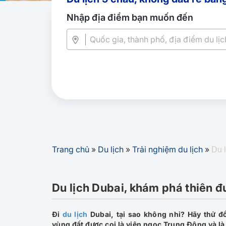
Nhập địa điểm bạn muốn đến
Trang chủ
»
Du lịch
»
Trải nghiệm du lịch
»
Du 
Du lịch Dubai, khám phá thiên 
Đi
du lịch
Dubai, tại sao không nhỉ? Hãy thử đ
vùng đất được coi là viên ngọc Trung Đông và là 