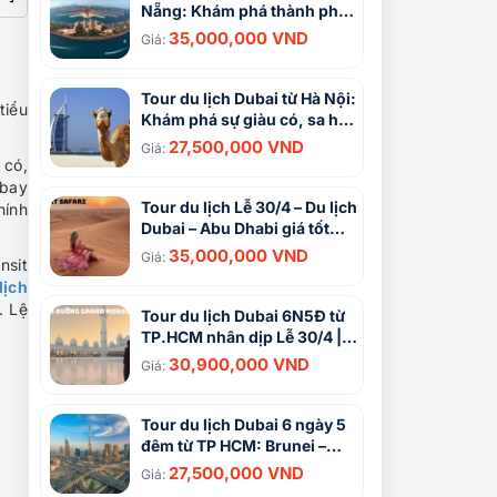
Nẵng: Khám phá thành phố
xa hoa Singapore – Dubai
35,000,000 VND
Giá:
Abu Dhabi 6N5Đ
Tour du lịch Dubai từ Hà Nội:
tiểu
Khám phá sự giàu có, sa hoa
bậc nhất 6N5Đ
27,500,000 VND
Giá:
 có,
 bay
Tour du lịch Lễ 30/4 – Du lịch
hính
Dubai – Abu Dhabi giá tốt
2024
35,000,000 VND
Giá:
nsit
lịch
. Lệ
Tour du lịch Dubai 6N5Đ từ
TP.HCM nhân dịp Lễ 30/4 |
Brunei – Dubai – Sharjah –
30,900,000 VND
Giá:
Abu Dhabi
Tour du lịch Dubai 6 ngày 5
đêm từ TP HCM: Brunei –
Dubai – Sharjah – Abu Dhabi
27,500,000 VND
Giá: