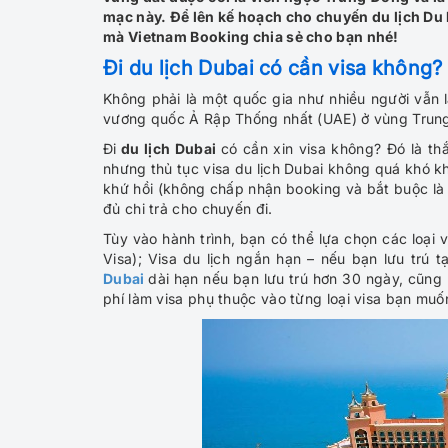
mạc này. Để lên kế hoạch cho chuyến du lịch Du 
mà Vietnam Booking chia sẻ cho bạn nhé!
Đi du lịch Dubai có cần visa không?
Không phải là một quốc gia như nhiều người vẫn l
vương quốc Ả Rập Thống nhất (UAE) ở vùng Trun
Đi
du lịch Dubai
có cần xin visa không
? Đó là th
nhưng thủ tục visa du lịch Dubai không quá khó k
khứ hồi (không chấp nhận booking và bắt buộc là 
đủ chi trả cho chuyến đi.
Tùy vào hành trình, bạn có thể lựa chọn các loại v
Visa); Visa du lịch ngắn hạn – nếu bạn lưu trú 
Dubai
dài hạn nếu bạn lưu trú hơn 30 ngày, cũng
phí làm visa phụ thuộc vào từng loại visa bạn muố