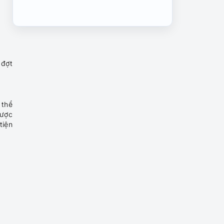
Du lịch Dubai, khám phá
thiên đường xa hoa giữa sa
mạc
 đợt
Tour du lịch Dubai 6 ngày 5
đêm từ TP HCM: Brunei –
Dubai – Sharjah – Abu Dhabi
 thể
Được
Tour du lịch Dubai từ Đà
tiện
Nẵng: Khám phá thành phố
xa hoa Singapore – Dubai
Abu Dhabi 6N5Đ
Cuồng nhiệt cổ vũ đội tuyển
Việt Nam tại AFC CUP và
khám phá Các tiểu vương
quốc Arab
Tour Du Lịch Dubai Khám