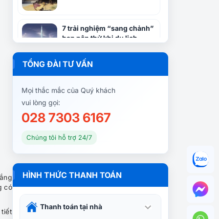
7 trải nghiệm “sang chảnh”
bạn nên thử khi du lịch
Dubai
TỔNG ĐÀI TƯ VẤN
Dubai – Điểm đến xa hoa và
hấp dẫn bậc nhất Thế Giới
Mọi thắc mắc của Quý khách
vui lòng gọi:
028 7303 6167
Dubai – Điểm hẹn du lịch
trong mơ của nhiều du
Chúng tôi hỗ trợ 24/7
khách
Tour Dubai – Abu Dhabi
HÌNH THỨC THANH TOÁN
nắng
5N4Đ từ TP HCM: Vượt Sa
g có
Mạc – Máy Bay & Khách Sạn
5* Trọn Gói
Thanh toán tại nhà
tiết