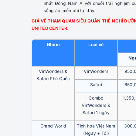
nhất Đông Nam Á với chuỗi trải nghiệm x
sống ảo miễn phí tại đây.
GIÁ VÉ THAM QUAN SIÊU QUẦN THỂ NGHỈ DƯỠN
UNITED CENTER:
Nhóm
Loại vé
Ngư
VinWonders &
VinWonders
950,
Safari Phú Quốc
Safari
650,
Combo
1,350
VinWonders &
Safari 1 ngày
Grand World
Tinh hoa Việt Nam
300,
(Ngày + Tối)