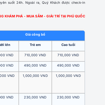
uyên suốt 24h. Ngoài ra, Quý Khách được check-in
G KHÁM PHÁ - MUA SẮM - GIẢI TRÍ TẠI PHÚ QUỐC
Giá công bố
ời lớn
Trẻ em
Cao tuổi
000 VND
710,000 VND
710,000 VND
000 VND
490,000 VND
490,000 VND
,000 VND
1,000,000 VND
1,000,000 VND
000 VND
230,000 VND
230,000 VND