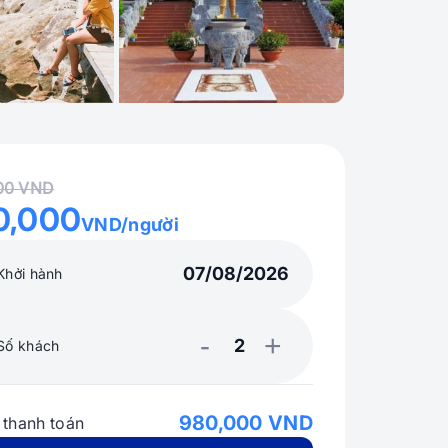
00 VND
0,000
VND/người
Khởi hành
-
+
Số khách
980,000 VND
 thanh toán