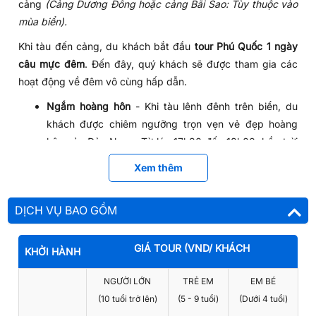
cảng
(Cảng Dương Đông hoặc cảng Bãi Sao: Tùy thuộc vào
mùa biển).
Khi tàu đến cảng, du khách bắt đầu
tour Phú Quốc 1 ngày
câu mực đêm
. Đến đây, quý khách sẽ được tham gia các
hoạt động về đêm vô cùng hấp dẫn.
Ngắm hoàng hôn
- Khi tàu lênh đênh trên biển, du
khách được chiêm ngưỡng trọn vẹn vẻ đẹp hoàng
hôn của Đảo Ngọc. Từ lúc 17h30 đến 18h00, bầu trời
Phú Quốc dần chuyển sang sắc cam hồng tuyệt đẹp.
Xem thêm
Đây cũng là thời khắc đẹp nhất của ánh hoàng hôn.
Chính vì vậy, quý khách hãy dành một chút thời gian
DỊCH VỤ BAO GỒM
để lưu lại khoảng thời gian đáng nhớ này.
Trổ tài câu mực đêm
- Vào buổi tối, cả tàu thắp lên
những ánh đèn rực rỡ. Lúc này, quý khách có thể sẵn
GIÁ TOUR (VND/ KHÁCH
KHỞI HÀNH
sàng trổ tài câu mực với các trang thiết bị, dụng cụ
NGƯỜI LỚN
TRẺ EM
EM BÉ
câu mực có sẵn. Quý khách sẽ được hướng dẫn cách
(10 tuổi trở lên)
(5 - 9 tuổi)
(Dưới 4 tuổi)
thức câu mực "bách phát bách trúng".