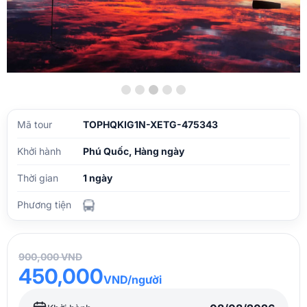
Mã tour
TOPHQKIG1N-XETG-475343
Khởi hành
Phú Quốc, Hàng ngày
Thời gian
1 ngày
Phương tiện
900,000 VND
450,000
VND/người