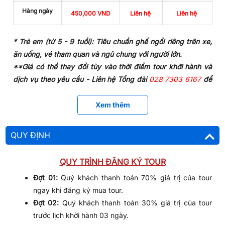
Tận hưởng chiến lợi phẩm
- Mực sau khi quý khách
Hàng ngày
câu xong sẽ được chế biến thành các món ăn theo
450,000 VND
Liên hệ
Liên hệ
yêu cầu.
TỐI | ĂN NHẸ TRÊN TÀU - TỰ DO TẮM BIỂN - TIỄN
* Trẻ em (từ 5 - 9 tuổi): Tiêu chuẩn ghế ngồi riêng trên xe,
KHÁCH
ăn uống, vé tham quan và ngủ chung với người lớn.
Quý khách
thưởng thức các món nhẹ
như: Cháo mực, tôm
**Giá có thể thay đổi tùy vào thời điểm tour khởi hành và
nướng, mì hải sản trên tàu.
dịch vụ theo yêu cầu - Liên hệ Tổng đài
028 7303 6167
để
được báo giá chi tiết.
Sau bữa tối, quý khách tự do vui chơi hoặc ngắm biển Phú
Xem thêm
GIÁ TOUR BAO GỒM
Quốc về đêm trong những ánh đèn lấp lánh từ thành phố và
các tàu câu cá cách đó không xa.
Phí tham quan theo chương trình
QUY ĐỊNH
Xe du lịch đời mới đón và tiễn tại khách sạn, tham
Tàu đưa đoàn về cảng. Xe và HDV tiếp tục đưa quý khách
quan theo chương trình
trở về khách sạn. HDV nói lời chào tạm biệt và hẹn quý
Ăn cháo mực trên tàu
QUY TRÌNH ĐĂNG KÝ TOUR
khách trong
các tour giá rẻ
khác!
Tour Phú Quốc 1 ngày câu
HDV chuyên nghiệp phục vụ suốt tuyến
mực đêm
chính thức kết thúc!
Đợt 01:
Quý khách thanh toán 70% giá trị của tour
Nước suối Aquafina (chai 500ml/1khách), Khăn lạnh
ngay khi đăng ký mua tour.​​
LƯU Ý:
Thứ tự và chi tiết trong chương trình có thể thay đổi
Bảo hiểm du lịch.
Đợt 02:
Quý khách thanh toán 30% giá trị của tour
cho phù hợp với tình hình thực tế, nhưng vẫn đảm bảo đủ
trước lịch khởi hành 03 ngày.
GIÁ TOUR KHÔNG BAO GỒM
điểm đến tham quan!