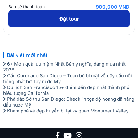
Biên bản đăng ký tour/ dịch vụ & biên lai đóng tiền đến văn
900,000 VND
Bạn sẽ thanh toán
Lưu ý:
Giá tour trẻ em chỉ áp dụng khi số lượng trẻ em
phòng Vietnam Booking để làm thủ tục hủy/ chuyển tour.
không chiếm quá 10% so với số lượng cả đoàn khách.
Đặt tour
Các trường hợp chuyển/ đổi dịch vụ/ tour:
Công ty sẽ
căn cứ xem xét tình hình thực tế để tính phí và có
mức hỗ trợ Quý khách hàng
Trường hợp hủy dịch vụ/ tour:
Quý khách phải chịu chi
phí hủy tour/ dịch vụ theo quy định của Vietnam
Bài viết mới nhất
Booking và toàn bộ phí ngân hàng cho việc thanh
6+ Món quà lưu niệm Nhật Bản ý nghĩa, đáng mua nhất
toán trực tuyến.
2026
Cầu Coronado San Diego – Toàn bộ bí mật về cây cầu nổi
ĐIỀU KIỆN HOÀN/HỦY
tiếng nhất bờ Tây nước Mỹ
Phí hủy được quy định như sau:
Du lịch San Francisco 15+ điểm đến đẹp nhất thành phố
biểu tượng California
Ngay sau khi đặt cọc hoặc thanh toán hoặc trước 15
Phá đảo Sở thú San Diego: Check-in tọa độ hoang dã hàng
đầu nước Mỹ
ngày: phí hủy 30% tiền tour.
Khám phá vẻ đẹp huyền bí tại kỳ quan Monument Valley
​Hủy 10 ngày trước ngày khởi hành: phí hủy 50% tiền
tour.
Hủy 07 ngày trước ngày khởi hành: phí hủy 70% tiền