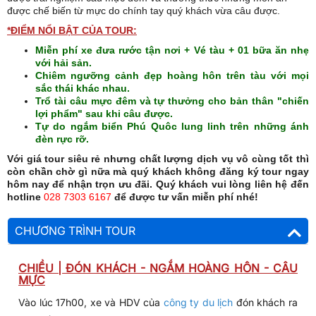
được chế biến từ mực do chính tay quý khách vừa câu được.
*ĐIỂM NỔI BẬT CỦA TOUR:
Miễn phí xe đưa rước tận nơi + Vé tàu + 01 bữa ăn nhẹ
với hải sản.
Chiêm ngưỡng cảnh đẹp hoàng hôn trên tàu với mọi
sắc thái khác nhau.
Trổ tài câu mực đêm và tự thưởng cho bản thân "chiến
lợi phẩm" sau khi câu được.
Tự do ngắm biển Phú Quôc lung linh trên những ánh
đèn rực rỡ.
Với giá tour siêu rẻ nhưng chất lượng dịch vụ vô cùng tốt thì
còn chần chờ gì nữa mà quý khách không đăng ký tour ngay
hôm nay để nhận trọn ưu đãi. Quý khách vui lòng liên hệ đến
hotline
028 7303 6167
để được tư vấn miễn phí nhé!
CHƯƠNG TRÌNH TOUR
CHIỀU | ĐÓN KHÁCH - NGẮM HOÀNG HÔN - CÂU
MỰC
Vào lúc 17h00, xe và HDV của
công ty du lịch
đón khách ra