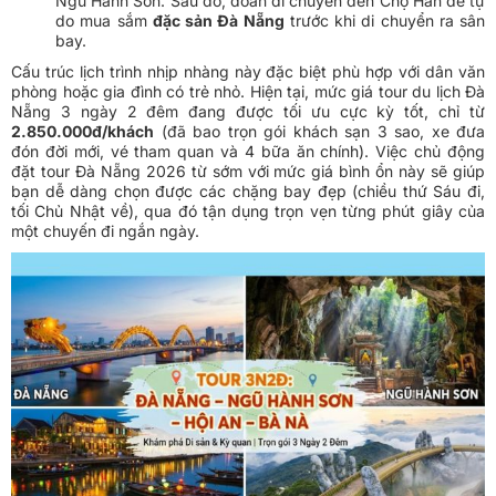
Ngũ Hành Sơn. Sau đó, đoàn di chuyển đến Chợ Hàn để tự
do mua sắm
đặc sản Đà Nẵng
trước khi di chuyển ra sân
bay.
Cấu trúc lịch trình nhịp nhàng này đặc biệt phù hợp với dân văn
phòng hoặc gia đình có trẻ nhỏ. Hiện tại, mức giá tour du lịch Đà
Nẵng 3 ngày 2 đêm đang được tối ưu cực kỳ tốt, chỉ từ
2.850.000đ/khách
(đã bao trọn gói khách sạn 3 sao, xe đưa
đón đời mới, vé tham quan và 4 bữa ăn chính). Việc chủ động
đặt tour Đà Nẵng 2026 từ sớm với mức giá bình ổn này sẽ giúp
bạn dễ dàng chọn được các chặng bay đẹp (chiều thứ Sáu đi,
tối Chủ Nhật về), qua đó tận dụng trọn vẹn từng phút giây của
một chuyến đi ngắn ngày.