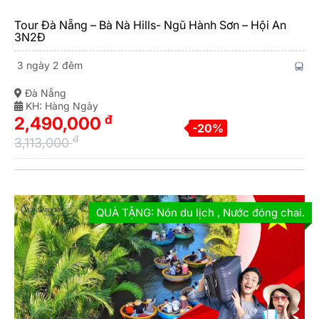
Tour Đà Nẵng – Bà Nà Hills- Ngũ Hành Sơn – Hội An
3N2Đ
3 ngày 2 đêm
Đà Nẵng
KH: Hàng Ngày
đ
2,490,000
-20%
đ
3,113,000
QUÀ TẶNG: Nón du lịch , Nước đóng chai.