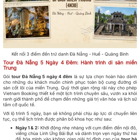
Kết nối 3 điểm đến trứ danh Đà Nẵng - Huế - Quảng Bình
Tour Đà Nẵng 5 Ngày 4 Đêm: Hành trình di sản miền
Trung
Gói
tour Đà Nẵng 5 ngày 4 đêm
là sự lựa chọn hoàn hảo dành
cho những du khách muốn chinh phục toàn bộ cung đường di
sản cốt lõi của miền Trung. Quỹ thời gian rộng rãi này cho phép
Vietnam Booking thiết kế một lịch trình chuyên sâu, vươn xa khỏi
ranh giới thành phố để chạm đến những giá trị văn hóa và lịch sử
tầm cỡ quốc tế.
Với lộ trình 5 ngày, bạn sẽ không phải chịu áp lực di chuyển liên
tục, cụ thể lịch trình được phân bổ khoa học như sau:
Ngày 1 & 2:
Khởi động nhẹ nhàng với cụm điểm đến nội đô,
viếng chùa Linh Ứng Bãi Bụt và dành trọn vẹn ngày thứ hai
để hòa mình vào không gian giải trí đỉnh cao của
tour bà