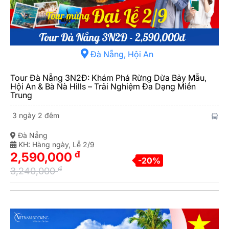
Đà Nẵng, Hội An
Tour Đà Nẵng 3N2Đ: Khám Phá Rừng Dừa Bảy Mẫu,
Hội An & Bà Nà Hills – Trải Nghiệm Đa Dạng Miền
Trung
3 ngày 2 đêm
Đà Nẵng
KH: Hàng ngày, Lễ 2/9
đ
2,590,000
-20%
đ
3,240,000