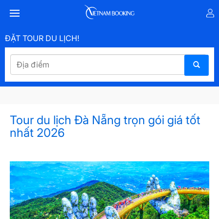
ĐẶT TOUR DU LỊCH!
Tour du lịch Đà Nẵng trọn gói giá tốt
nhất 2026