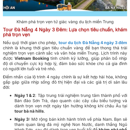
Khám phá trọn vẹn tứ giác vàng du lịch miền Trung
Tour Đà Nẵng 4 Ngày 3 Đêm: Lựa chọn tiêu chuẩn, khám
phá trọn vẹn
Nếu quỹ thời gian cho phép,
tour du lịch Đà Nẵng 4 ngày 3 đêm
chính là khung thời gian tiêu chuẩn vàng để bạn thong thả trải
nghiệm trọn vẹn cảnh sắc và văn hóa miền Trung. Lịch trình này
được
Vietnam Booking
tinh chỉnh kỹ lưỡng, giúp phân bổ nhịp
độ di chuyển cực kỳ hợp lý, đảm bảo sức khỏe cho cả gia đình
có người lớn tuổi và trẻ nhỏ.
Điểm nhấn của lộ trình 4 ngày chính là sự kết hợp hài hòa, không
gấp gáp giữa nhịp sống đô thị hiện đại và các giá trị di sản lâu
đời:
Ngày 1 & 2
: Tập trung trải nghiệm trung tâm thành phố với
Bán đảo Sơn Trà, dạo quanh các cây cầu biểu tượng và
dành trọn vẹn một ngày tận hưởng không khí châu Âu tại
tour bà nà hills
.
Ngày 3:
Mở rộng bán kính hành trình về phía Nam. Bạn sẽ
tham quan làng đá mỹ nghệ Non Nước, danh thắng Ngũ
Hành Sơn, sau đó dành trọn vẹn buổi tối để
khám phá phố