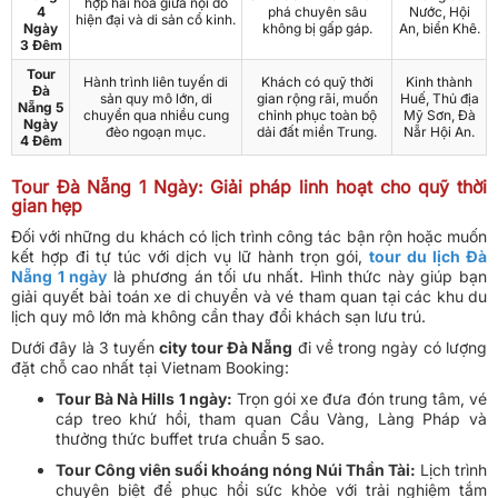
hợp hài hòa giữa nội đồ
4
phá chuyên sâu
Nước, Hội
hiện đại và di sản cổ kinh.
Ngày
không bị gấp gáp.
An, biển Khê.
3 Đêm
Tour
Hành trình liên tuyến di
Khách có quỹ thời
Kinh thành
Đà
sản quy mô lớn, di
gian rộng rãi, muốn
Huế, Thủ địa
Nẵng 5
chuyển qua nhiều cung
chỉnh phục toàn bộ
Mỹ Sơn, Đà
Ngày
đèo ngoạn mục.
dải đất miền Trung.
Nẵr Hội An.
4 Đêm
Tour Đà Nẵng 1 Ngày: Giải pháp linh hoạt cho quỹ thời
gian hẹp
Đối với những du khách có lịch trình công tác bận rộn hoặc muốn
kết hợp đi tự túc với dịch vụ lữ hành trọn gói,
tour du lịch Đà
Nẵng 1 ngày
là phương án tối ưu nhất. Hình thức này giúp bạn
giải quyết bài toán xe di chuyển và vé tham quan tại các khu du
lịch quy mô lớn mà không cần thay đổi khách sạn lưu trú.
Dưới đây là 3 tuyến
city tour Đà Nẵng
đi về trong ngày có lượng
đặt chỗ cao nhất tại Vietnam Booking:
Tour Bà Nà Hills 1 ngày:
Trọn gói xe đưa đón trung tâm, vé
cáp treo khứ hồi, tham quan Cầu Vàng, Làng Pháp và
thưởng thức buffet trưa chuẩn 5 sao.
Tour Công viên suối khoáng nóng Núi Thần Tài:
Lịch trình
chuyên biệt để phục hồi sức khỏe với trải nghiệm tắm