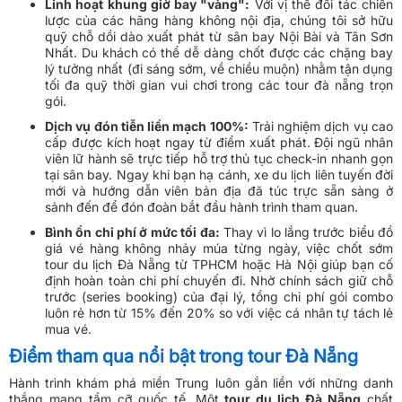
Linh hoạt khung giờ bay "vàng":
Với vị thế đối tác chiến
lược của các hãng hàng không nội địa, chúng tôi sở hữu
quỹ chỗ dồi dào xuất phát từ sân bay Nội Bài và Tân Sơn
Nhất. Du khách có thể dễ dàng chốt được các chặng bay
lý tưởng nhất (đi sáng sớm, về chiều muộn) nhằm tận dụng
tối đa quỹ thời gian vui chơi trong các tour đà nẵng trọn
gói.
Dịch vụ đón tiễn liền mạch 100%:
Trải nghiệm dịch vụ cao
cấp được kích hoạt ngay từ điểm xuất phát. Đội ngũ nhân
viên lữ hành sẽ trực tiếp hỗ trợ thủ tục check-in nhanh gọn
tại sân bay. Ngay khi bạn hạ cánh, xe du lịch liên tuyến đời
mới và hướng dẫn viên bản địa đã túc trực sẵn sàng ở
sảnh đến để đón đoàn bắt đầu hành trình tham quan.
Bình ổn chi phí ở mức tối đa:
Thay vì lo lắng trước biểu đồ
giá vé hàng không nhảy múa từng ngày, việc chốt sớm
tour du lịch Đà Nẵng từ TPHCM hoặc Hà Nội giúp bạn cố
định hoàn toàn chi phí chuyến đi. Nhờ chính sách giữ chỗ
trước (series booking) của đại lý, tổng chi phí gói combo
luôn rẻ hơn từ 15% đến 20% so với việc cá nhân tự tách lẻ
mua vé.
Điểm tham qua nổi bật trong tour Đà Nẵng
Hành trình khám phá miền Trung luôn gắn liền với những danh
thắng mang tầm cỡ quốc tế. Một
tour du lịch Đà Nẵng
chất