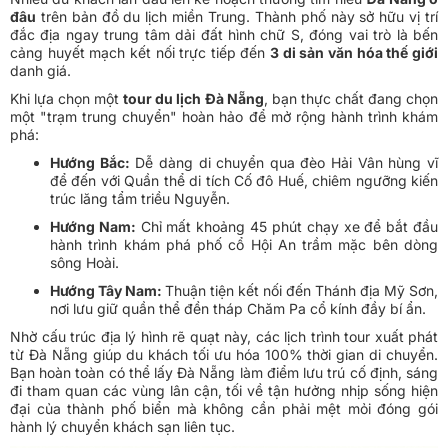
đâu
trên bản đồ du lịch miền Trung. Thành phố này sở hữu vị trí
đắc địa ngay trung tâm dải đất hình chữ S, đóng vai trò là bến
cảng huyết mạch kết nối trực tiếp đến
3 di sản văn hóa thế giới
danh giá.
Khi lựa chọn một
tour du lịch Đà Nẵng
, bạn thực chất đang chọn
một "trạm trung chuyển" hoàn hảo để mở rộng hành trình khám
phá:
Hướng Bắc:
Dễ dàng di chuyển qua đèo Hải Vân hùng vĩ
để đến với Quần thể di tích Cố đô Huế, chiêm ngưỡng kiến
trúc lăng tẩm triều Nguyễn.
Hướng Nam:
Chỉ mất khoảng 45 phút chạy xe để bắt đầu
hành trình khám phá phố cổ Hội An trầm mặc bên dòng
sông Hoài.
Hướng Tây Nam:
Thuận tiện kết nối đến Thánh địa Mỹ Sơn,
nơi lưu giữ quần thể đền tháp Chăm Pa cổ kính đầy bí ẩn.
Nhờ cấu trúc địa lý hình rẽ quạt này, các lịch trình tour xuất phát
từ Đà Nẵng giúp du khách tối ưu hóa 100% thời gian di chuyển.
Bạn hoàn toàn có thể lấy Đà Nẵng làm điểm lưu trú cố định, sáng
đi tham quan các vùng lân cận, tối về tận hưởng nhịp sống hiện
đại của thành phố biển mà không cần phải mệt mỏi đóng gói
hành lý chuyển khách sạn liên tục.