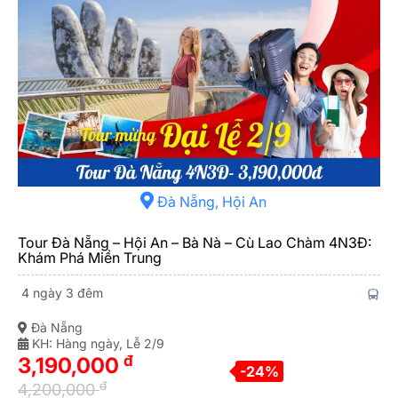
Đà Nẵng, Hội An
Tour Đà Nẵng – Hội An – Bà Nà – Cù Lao Chàm 4N3Đ:
Khám Phá Miền Trung
4 ngày 3 đêm
Đà Nẵng
KH: Hàng ngày, Lễ 2/9
đ
3,190,000
-24%
đ
4,200,000