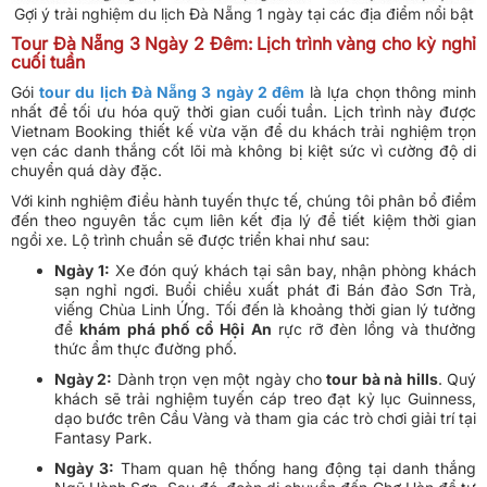
Gợi ý trải nghiệm du lịch Đà Nẵng 1 ngày tại các địa điểm nổi bật
Tour Đà Nẵng 3 Ngày 2 Đêm: Lịch trình vàng cho kỳ nghỉ
cuối tuần
Gói
tour du lịch Đà Nẵng 3 ngày 2 đêm
là lựa chọn thông minh
nhất để tối ưu hóa quỹ thời gian cuối tuần. Lịch trình này được
Vietnam Booking thiết kế vừa vặn để du khách trải nghiệm trọn
vẹn các danh thắng cốt lõi mà không bị kiệt sức vì cường độ di
chuyển quá dày đặc.
Với kinh nghiệm điều hành tuyến thực tế, chúng tôi phân bổ điểm
đến theo nguyên tắc cụm liên kết địa lý để tiết kiệm thời gian
ngồi xe. Lộ trình chuẩn sẽ được triển khai như sau:
Ngày 1:
Xe đón quý khách tại sân bay, nhận phòng khách
sạn nghỉ ngơi. Buổi chiều xuất phát đi Bán đảo Sơn Trà,
viếng Chùa Linh Ứng. Tối đến là khoảng thời gian lý tưởng
để
khám phá phố cổ Hội An
rực rỡ đèn lồng và thưởng
thức ẩm thực đường phố.
Ngày 2:
Dành trọn vẹn một ngày cho
tour bà nà hills
. Quý
khách sẽ trải nghiệm tuyến cáp treo đạt kỷ lục Guinness,
dạo bước trên Cầu Vàng và tham gia các trò chơi giải trí tại
Fantasy Park.
Ngày 3:
Tham quan hệ thống hang động tại danh thắng