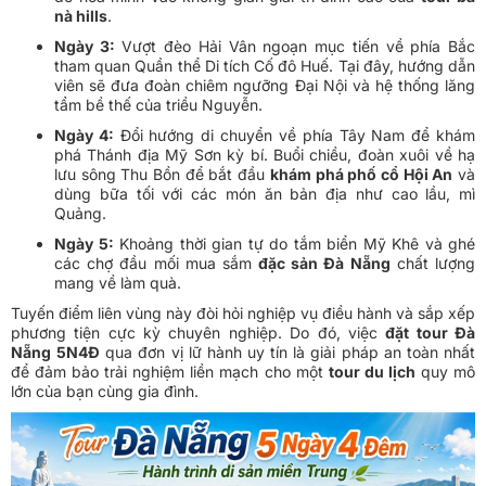
nà hills
.
Ngày 3:
Vượt đèo Hải Vân ngoạn mục tiến về phía Bắc
tham quan Quần thể Di tích Cố đô Huế. Tại đây, hướng dẫn
viên sẽ đưa đoàn chiêm ngưỡng Đại Nội và hệ thống lăng
tẩm bề thế của triều Nguyễn.
Ngày 4:
Đổi hướng di chuyển về phía Tây Nam để khám
phá Thánh địa Mỹ Sơn kỳ bí. Buổi chiều, đoàn xuôi về hạ
lưu sông Thu Bồn để bắt đầu
khám phá phố cổ Hội An
và
dùng bữa tối với các món ăn bản địa như cao lầu, mì
Quảng.
Ngày 5:
Khoảng thời gian tự do tắm biển Mỹ Khê và ghé
các chợ đầu mối mua sắm
đặc sản Đà Nẵng
chất lượng
mang về làm quà.
Tuyến điểm liên vùng này đòi hỏi nghiệp vụ điều hành và sắp xếp
phương tiện cực kỳ chuyên nghiệp. Do đó, việc
đặt tour Đà
Nẵng
5N4Đ
qua đơn vị lữ hành uy tín là giải pháp an toàn nhất
để đảm bảo trải nghiệm liền mạch cho một
tour du lịch
quy mô
lớn của bạn cùng gia đình.