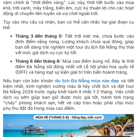
năm chính là "thời điểm vàng". Lúc này, thời tiết bước vào mùa
khô, trời xanh, mây trắng, biển êm, cực kỳ thuận lợi cho các hoạt
động di chuyển liên tuyến và vui chơi ngoài trời.
Tùy vào nhu cầu cá nhân, bạn có thể cân nhắc hai giai đoạn cụ
thể:
Tháng 3 đến tháng 5:
Tiết trời mát mẻ, chưa bước vào
đỉnh điểm nắng nóng. Lượng khách chưa quá đông, giúp
bạn dễ dàng trải nghiệm một tour du lịch Đà Nẵng thư thái
với mức giá dịch vụ cực kỳ tốt.
Tháng 6 đến tháng 8:
Mùa cao điểm bùng nổ. Đây là thời
điểm Đà Nẵng sôi động nhất với Lễ hội pháo hoa quốc tế
(DIFF) và hàng loạt sự kiện giải trí trên biển hoành tráng.
Nếu bạn còn băn khoăn
du lịch Đà Nẵng mùa nào đẹp
và tiết
kiệm nhất, kinh nghiệm xương máu là hãy chốt lịch và đặt tour
Đà Nẵng 2026 trước ngày khởi hành ít nhất 1-2 tháng. Việc chốt
dịch vụ sớm giúp bạn giữ được mức giá tốt, tránh tình trạng
"cháy" phòng khách sạn, hết vé cáp treo hoặc phải chịu mức
phụ thu đắt đỏ trong mùa cao điểm.