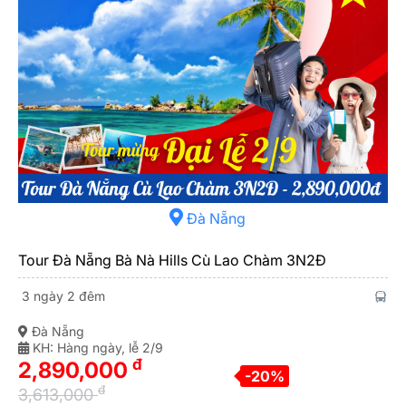
Đà Nẵng
Tour Đà Nẵng Bà Nà Hills Cù Lao Chàm 3N2Đ
3 ngày 2 đêm
Đà Nẵng
KH: Hàng ngày, lễ 2/9
đ
2,890,000
-20%
đ
3,613,000