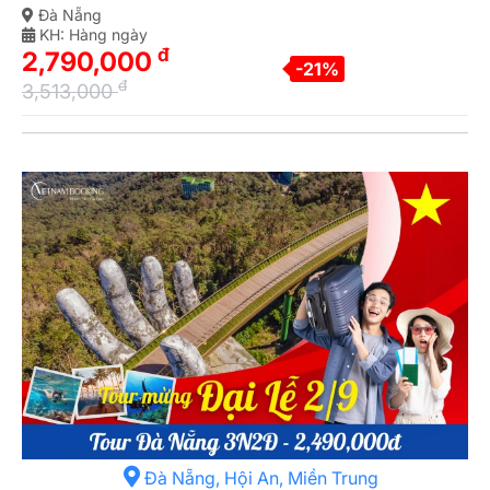
Đà Nẵng
KH: Hàng ngày
đ
2,790,000
-21%
đ
3,513,000
Đà Nẵng, Hội An, Miền Trung