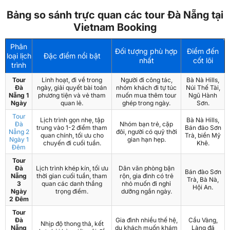
Bảng so sánh trực quan các tour Đà Nẵng tại
Vietnam Booking
Phân
Đối tượng phù hợp
Điểm đến
loại lịch
Đặc điểm nổi bật
nhất
cốt lõi
trình
Tour
Linh hoạt, đi về trong
Người đi công tác,
Bà Nà Hills,
Đà
ngày, giải quyết bài toán
nhóm khách đi tự túc
Núi Thế Tài,
Nẵng 1
phương tiện và vẻ tham
muốn mua thêm tour
Ngũ Hành
Ngày
quan lẻ.
ghép trong ngày.
Sơn.
Tour
Lịch trình gọn nhẹ, tập
Bà Nà Hills,
Đà
Nhóm bạn trẻ, cặp
trung vào 1-2 điểm tham
Bán đảo Sơn
Nẵng 2
đôi, người có quỹ thời
quan chính, tối ưu cho
Trà, biển Mỹ
Ngày 1
gian hạn hẹp.
chuyến đi cuối tuần.
Khê.
Đêm
Tour
Đà
Lịch trình khép kín, tối ưu
Dân văn phòng bận
Bán đào Sơn
Nẵng
thời gian cuối tuần, tham
rộn, gia đình có trẻ
Trà, Bà Nà,
3
quan các danh thắng
nhỏ muốn đi nghỉ
Hội An.
Ngày
trọng điểm.
dưỡng ngắn ngày.
2 Đêm
Tour
Đà
Gia đình nhiều thế hệ,
Cầu Vàng,
Nhịp độ thong thả, kết
Nẵng
du khách muốn khám
Làng đá