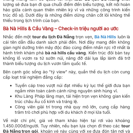
lượng sẽ đưa bạn đi qua chuỗi điểm đến biểu tượng, kết nối hoàn
hảo giữa cảnh quan thiên nhiên kỳ vĩ và những công trình kiến
trúc đồ sộ. Dưới đây là những điểm dừng chân cốt lõi không thể
thiếu trong lịch trình của bạn.
Bà Nà Hills & Cầu Vàng – Check-in triệu người ao ước
Nhắc đến một
tour du lịch Đà Nẵng
trọn vẹn,
Bà Nà Hills
luôn là
cái tên dẫn đầu danh sách phải đến. Nơi đây mang đến không
gian nghỉ dưỡng trên mây độc đáo cùng điểm nhấn rực rỡ nhất là
hành trình khám phá
bà nà hills cầu vàng
. Kiến trúc đôi bàn tay
khổng lồ vươn ra từ sườn núi, nâng đỡ dải lụa lấp lánh đã trở
thành biểu tượng du lịch vươn tầm quốc tế.
Bên cạnh góc sống ảo "tỷ view" này, quần thể du lịch còn cung
cấp loạt trải nghiệm đẳng cấp:
Tuyến cáp treo vượt núi đạt nhiều kỷ lục thế giới đưa bạn
ngắm nhìn toàn cảnh cánh rừng nguyên sinh hùng vĩ.
Khu Làng Pháp lãng mạn, tái hiện trọn vẹn không gian kiến
trúc châu Âu cổ kính và tráng lệ.
Công viên giải trí trong nhà quy mô lớn, cung cấp hàng
trăm trò chơi phù hợp với du khách ở mọi lứa tuổi.
Về mặt chi phí, giá vé tham khảo hiện tại rơi vào khoảng
1.450.000đ/người. Tuy nhiên, nếu bạn lựa chọn đi theo các
tour
Đà Nẵng trọn gói
, khoản vé này cùng với xe đưa đón tận nơi và