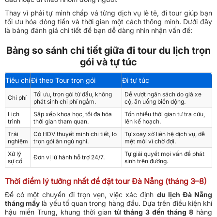
Thay vì phải tự mình chắp vá từng dịch vụ lẻ tẻ, đi tour giúp bạn
tối ưu hóa dòng tiền và thời gian một cách thông minh. Dưới đây
là bảng đánh giá chi tiết để bạn dễ dàng nhìn nhận vấn đề:
Bảng so sánh chi tiết giữa đi tour du lịch trọn
gói và tự túc
Tiêu chí
Đi theo Tour trọn gói
Đi tự túc
Tối ưu, trọn gói từ đầu, không
Dễ vượt ngân sách do giá xe
Chi phí
phát sinh chi phí ngầm.
cộ, ăn uống biến động.
Lịch
Sắp xếp khoa học, tối đa hóa
Tốn nhiều thời gian tự tra cứu,
trình
thời gian tham quan.
lên kế hoạch.
Trải
Có HDV thuyết minh chi tiết, lo
Tự xoay xở liên hệ dịch vụ, dễ
nghiệm
trọn gói ăn ngủ nghỉ.
mệt mỏi vì chờ đợi.
Xử lý
Tự giải quyết mọi vấn đề phát
Đơn vị lữ hành hỗ trợ 24/7.
sự cố
sinh trên đường.
Thời điểm lý tưởng nhất để đặt tour Đà Nẵng (tháng 3–8)
Để có một chuyến đi trọn vẹn, việc xác định
du lịch Đà Nẵng
tháng mấy
là yếu tố quan trọng hàng đầu. Dựa trên điều kiện khí
hậu miền Trung, khung thời gian
từ tháng 3 đến tháng 8
hàng