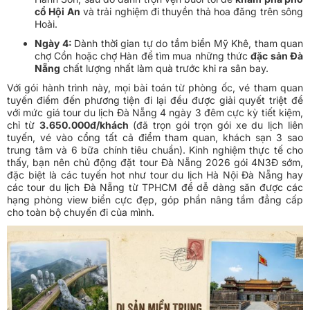
cổ Hội An
và trải nghiệm đi thuyền thả hoa đăng trên sông
Hoài.
Ngày 4:
Dành thời gian tự do tắm biển Mỹ Khê, tham quan
chợ Cồn hoặc chợ Hàn để tìm mua những thức
đặc sản Đà
Nẵng
chất lượng nhất làm quà trước khi ra sân bay.
Với gói hành trình này, mọi bài toán từ phòng ốc, vé tham quan
tuyến điểm đến phương tiện đi lại đều được giải quyết triệt để
với mức giá tour du lịch Đà Nẵng 4 ngày 3 đêm cực kỳ tiết kiệm,
chỉ từ
3.650.000đ/khách
(đã trọn gói trọn gói xe du lịch liên
tuyến, vé vào cổng tất cả điểm tham quan, khách sạn 3 sao
trung tâm và 6 bữa chính tiêu chuẩn). Kinh nghiệm thực tế cho
thấy, bạn nên chủ động đặt tour Đà Nẵng 2026 gói 4N3Đ sớm,
đặc biệt là các tuyến hot như tour du lịch Hà Nội Đà Nẵng hay
các tour du lịch Đà Nẵng từ TPHCM để dễ dàng săn được các
hạng phòng view biển cực đẹp, góp phần nâng tầm đẳng cấp
cho toàn bộ chuyến đi của mình.