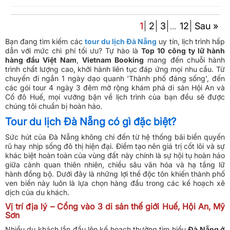
1
2
3
12
Sau »
…
Bạn đang tìm kiếm các
tour du lịch Đà Nẵng
uy tín, lịch trình hấp
dẫn với mức chi phí tối ưu? Tự hào là
Top 10 công ty lữ hành
hàng đầu Việt Nam
,
Vietnam Booking
mang đến chuỗi hành
trình chất lượng cao, khởi hành liên tục đáp ứng mọi nhu cầu. Từ
chuyến đi ngắn 1 ngày dạo quanh 'Thành phố đáng sống', đến
các gói tour 4 ngày 3 đêm mở rộng khám phá di sản Hội An và
Cố đô Huế, mọi vướng bận về lịch trình của bạn đều sẽ được
chúng tôi chuẩn bị hoàn hảo.
Tour du lịch Đà Nẵng có gì đặc biệt?
Sức hút của Đà Nẵng không chỉ đến từ hệ thống bãi biển quyến
rũ hay nhịp sống đô thị hiện đại. Điểm tạo nên giá trị cốt lõi và sự
khác biệt hoàn toàn của vùng đất này chính là sự hội tụ hoàn hảo
giữa cảnh quan thiên nhiên, chiều sâu văn hóa và hạ tầng lữ
hành đồng bộ. Dưới đây là những lợi thế độc tôn khiến thành phố
ven biển này luôn là lựa chọn hàng đầu trong các kế hoạch xê
dịch của du khách.
Vị trí địa lý – Cổng vào 3 di sản thế giới Huế, Hội An, Mỹ
Sơn
Nhiều du khách lần đầu lên kế hoạch thường tìm hiểu
Đà Nẵng ở