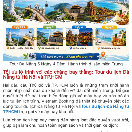
Tour Đà Nẵng 5 Ngày 4 Đêm: Hành trình di sản miền Trung
Tối ưu lộ trình với các chặng bay thẳng: Tour du lịch Đà
Nẵng từ Hà Nội và TP.HCM
Hai đầu cầu Thủ đô và TP.HCM luôn là những trạm khởi hành
nhộn nhịp nhất đưa du khách đến với dải đất miền Trung. Để giải
quyết triệt để bài toán biến động giá vé máy bay và xóa bỏ áp
lực tự lên lịch trình, Vietnam Booking đã thiết kế chuyên biệt các
dòng tour du lịch Đà Nẵng từ Hà Nội và
tour du lịch Đà Nẵng từ
TPHCM
trọn gói vé máy bay khứ hồi.
Lựa chọn tích hợp này mang đến hàng loạt đặc quyền vượt trội,
giúp bạn làm chủ hoàn toàn ngân sách và thời gian xê dịch: