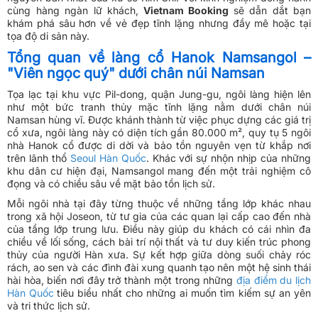
cùng hàng ngàn lữ khách,
Vietnam Booking
sẽ dẫn dắt bạn
khám phá sâu hơn về vẻ đẹp tĩnh lặng nhưng đầy mê hoặc tại
tọa độ di sản này.
Tổng quan về làng cổ Hanok Namsangol –
"Viên ngọc quý" dưới chân núi Namsan
Tọa lạc tại khu vực Pil-dong, quận Jung-gu, ngôi làng hiện lên
như một bức tranh thủy mặc tĩnh lặng nằm dưới chân núi
Namsan hùng vĩ. Được khánh thành từ việc phục dựng các giá trị
cổ xưa, ngôi làng này có diện tích gần 80.000 m², quy tụ 5 ngôi
nhà Hanok cổ được di dời và bảo tồn nguyên vẹn từ khắp nơi
trên lãnh thổ
Seoul Hàn Quốc
. Khác với sự nhộn nhịp của những
khu dân cư hiện đại, Namsangol mang đến một trải nghiệm cô
đọng và có chiều sâu về mặt bảo tồn lịch sử.
Mỗi ngôi nhà tại đây từng thuộc về những tầng lớp khác nhau
trong xã hội Joseon, từ tư gia của các quan lại cấp cao đến nhà
của tầng lớp trung lưu. Điều này giúp du khách có cái nhìn đa
chiều về lối sống, cách bài trí nội thất và tư duy kiến trúc phong
thủy của người Hàn xưa. Sự kết hợp giữa dòng suối chảy róc
rách, ao sen và các đình đài xung quanh tạo nên một hệ sinh thái
hài hòa, biến nơi đây trở thành một trong những
địa điểm du lịch
Hàn Quốc
tiêu biểu nhất cho những ai muốn tìm kiếm sự an yên
và tri thức lịch sử.