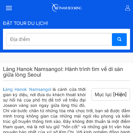
ĐẶT TOUR DU LỊCH!
Làng Hanok Namsangol: Hành trình tìm về di sản
giữa lòng Seoul
L
àng Hanok Namsangol
là cánh cửa thời
Mục lục
[Hiện]
gian kỳ diệu, nơi đưa du khách thoát khỏi
sự hối hả của phố thị để trở về triều đại
Joseon vàng son ngay giữa lòng thủ đô.
Chỉ vài bước chân từ những tòa nhà chọc trời, bạn sẽ được đắm
mình trong không gian của những mái ngói rêu phong và kiến
trúc gỗ truyền thống tinh xảo. Đây không đơn thuần là một điểm
tham quan, mà là nơi lưu giữ "hồn cốt" và những giá trị văn hóa
nguyên bản nhất của xứ sở Kim Chi. Với kinh nghiệm đồng hành