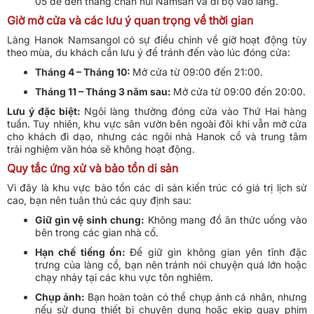
05 để đến thẳng chân núi Namsan và đi bộ vào làng.
Giờ mở cửa và các lưu ý quan trọng về thời gian
Làng Hanok Namsangol có sự điều chỉnh về giờ hoạt động tùy
theo mùa, du khách cần lưu ý để tránh đến vào lúc đóng cửa:
Tháng 4 – Tháng 10:
Mở cửa từ 09:00 đến 21:00.
Tháng 11 – Tháng 3 năm sau:
Mở cửa từ 09:00 đến 20:00.
Lưu ý đặc biệt:
Ngôi làng thường đóng cửa vào Thứ Hai hàng
tuần. Tuy nhiên, khu vực sân vườn bên ngoài đôi khi vẫn mở cửa
cho khách đi dạo, nhưng các ngôi nhà Hanok cổ và trung tâm
trải nghiệm văn hóa sẽ không hoạt động.
Quy tắc ứng xử và bảo tồn di sản
Vì đây là khu vực bảo tồn các di sản kiến trúc có giá trị lịch sử
cao, bạn nên tuân thủ các quy định sau:
Giữ gìn vệ sinh chung:
Không mang đồ ăn thức uống vào
bên trong các gian nhà cổ.
Hạn chế tiếng ồn:
Để giữ gìn không gian yên tĩnh đặc
trưng của làng cổ, bạn nên tránh nói chuyện quá lớn hoặc
chạy nhảy tại các khu vực tôn nghiêm.
Chụp ảnh:
Bạn hoàn toàn có thể chụp ảnh cá nhân, nhưng
nếu sử dụng thiết bị chuyên dụng hoặc ekip quay phim