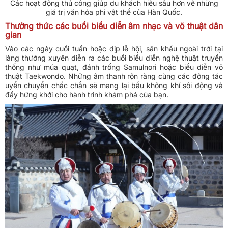
Các hoạt động thủ công giúp du khách hiểu sâu hơn về những
giá trị văn hóa phi vật thể của Hàn Quốc.
Thưởng thức các buổi biểu diễn âm nhạc và võ thuật dân
gian
Vào các ngày cuối tuần hoặc dịp lễ hội, sân khấu ngoài trời tại
làng thường xuyên diễn ra các buổi biểu diễn nghệ thuật truyền
thống như múa quạt, đánh trống Samulnori hoặc biểu diễn võ
thuật Taekwondo. Những âm thanh rộn ràng cùng các động tác
uyển chuyển chắc chắn sẽ mang lại bầu không khí sôi động và
đầy hứng khởi cho hành trình khám phá của bạn.