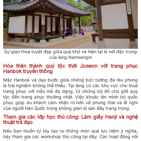
Sự giao thoa tuyệt đẹp giữa quá khứ và hiện tại là nét đặc trưng
của làng Namsangol
Hóa thân thành quý tộc thời Joseon với trang phục
Hanbok truyền thống
Mặc Hanbok và dạo bước giữa những bức tường đá rêu phong
là trải nghiệm không thể thiếu. Tại làng có các khu vực cho thuê
trang phục với mẫu mã đa dạng, từ những bộ đồ cho giới quý
tộc đến trang phục thường nhật. Việc khoác lên mình bộ quốc
phục giúp du khách cảm nhận rõ hơn về phong thái và lễ nghi
của người Hàn Quốc trong không gian di sản đầy trang trọng.
Tham gia các lớp học thủ công: Làm giấy Hanji và nghệ
thuật trà đạo
Nếu bạn muốn tự tay tạo ra những món quà lưu niệm ý nghĩa,
hãy tham gia các workshop thủ công tại đây. Các hoạt động nổi