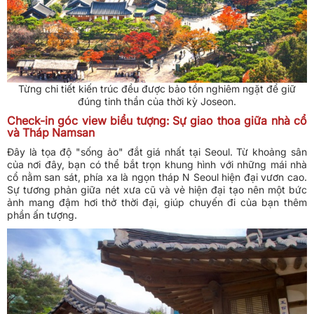
Từng chi tiết kiến trúc đều được bảo tồn nghiêm ngặt để giữ
đúng tinh thần của thời kỳ Joseon.
Check-in góc view biểu tượng: Sự giao thoa giữa nhà cổ
và Tháp Namsan
Đây là tọa độ "sống ảo" đắt giá nhất tại Seoul. Từ khoảng sân
của nơi đây, bạn có thể bắt trọn khung hình với những mái nhà
cổ nằm san sát, phía xa là ngọn tháp N Seoul hiện đại vươn cao.
Sự tương phản giữa nét xưa cũ và vẻ hiện đại tạo nên một bức
ảnh mang đậm hơi thở thời đại, giúp chuyến đi của bạn thêm
phần ấn tượng.