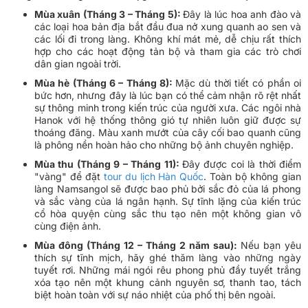
Mùa xuân (Tháng 3 – Tháng 5):
Đây là lúc hoa anh đào và
các loại hoa bản địa bắt đầu đua nở xung quanh ao sen và
các lối đi trong làng. Không khí mát mẻ, dễ chịu rất thích
hợp cho các hoạt động tản bộ và tham gia các trò chơi
dân gian ngoài trời.
Mùa hè (Tháng 6 – Tháng 8):
Mặc dù thời tiết có phần oi
bức hơn, nhưng đây là lúc bạn có thể cảm nhận rõ rệt nhất
sự thông minh trong kiến trúc của người xưa. Các ngôi nhà
Hanok với hệ thống thông gió tự nhiên luôn giữ được sự
thoáng đãng. Màu xanh mướt của cây cối bao quanh cũng
là phông nền hoàn hảo cho những bộ ảnh chuyên nghiệp.
Mùa thu (Tháng 9 – Tháng 11):
Đây được coi là thời điểm
"vàng" để đặt
tour du lịch Hàn Quốc
. Toàn bộ không gian
làng Namsangol sẽ được bao phủ bởi sắc đỏ của lá phong
và sắc vàng của lá ngân hạnh. Sự tĩnh lặng của kiến trúc
cổ hòa quyện cùng sắc thu tạo nên một không gian vô
cùng điện ảnh.
Mùa đông (Tháng 12 – Tháng 2 năm sau):
Nếu bạn yêu
thích sự tĩnh mịch, hãy ghé thăm làng vào những ngày
tuyết rơi. Những mái ngói rêu phong phủ đầy tuyết trắng
xóa tạo nên một khung cảnh nguyên sơ, thanh tao, tách
biệt hoàn toàn với sự náo nhiệt của phố thị bên ngoài.