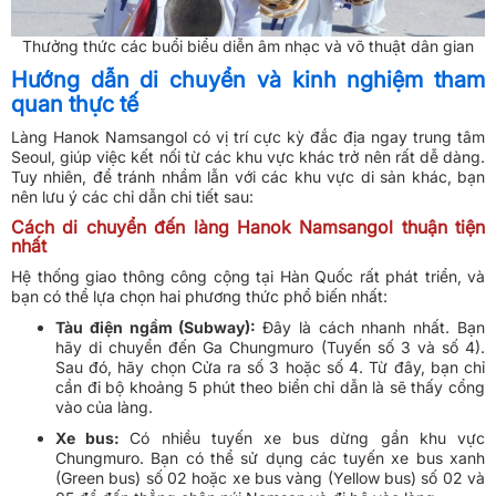
Thưởng thức các buổi biểu diễn âm nhạc và võ thuật dân gian
Hướng dẫn di chuyển và kinh nghiệm tham
quan thực tế
Làng Hanok Namsangol có vị trí cực kỳ đắc địa ngay trung tâm
Seoul, giúp việc kết nối từ các khu vực khác trở nên rất dễ dàng.
Tuy nhiên, để tránh nhầm lẫn với các khu vực di sản khác, bạn
nên lưu ý các chỉ dẫn chi tiết sau:
Cách di chuyển đến làng Hanok Namsangol thuận tiện
nhất
Hệ thống giao thông công cộng tại Hàn Quốc rất phát triển, và
bạn có thể lựa chọn hai phương thức phổ biến nhất:
Tàu điện ngầm (Subway):
Đây là cách nhanh nhất. Bạn
hãy di chuyển đến Ga Chungmuro (Tuyến số 3 và số 4).
Sau đó, hãy chọn Cửa ra số 3 hoặc số 4. Từ đây, bạn chỉ
cần đi bộ khoảng 5 phút theo biển chỉ dẫn là sẽ thấy cổng
vào của làng.
Xe bus:
Có nhiều tuyến xe bus dừng gần khu vực
Chungmuro. Bạn có thể sử dụng các tuyến xe bus xanh
(Green bus) số 02 hoặc xe bus vàng (Yellow bus) số 02 và