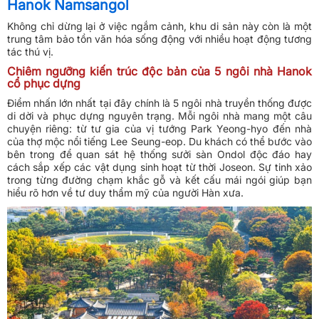
Hanok Namsangol
Không chỉ dừng lại ở việc ngắm cảnh, khu di sản này còn là một
trung tâm bảo tồn văn hóa sống động với nhiều hoạt động tương
tác thú vị.
Chiêm ngưỡng kiến trúc độc bản của 5 ngôi nhà Hanok
cổ phục dựng
Điểm nhấn lớn nhất tại đây chính là 5 ngôi nhà truyền thống được
di dời và phục dựng nguyên trạng. Mỗi ngôi nhà mang một câu
chuyện riêng: từ tư gia của vị tướng Park Yeong-hyo đến nhà
của thợ mộc nổi tiếng Lee Seung-eop. Du khách có thể bước vào
bên trong để quan sát hệ thống sưởi sàn Ondol độc đáo hay
cách sắp xếp các vật dụng sinh hoạt từ thời Joseon. Sự tinh xảo
trong từng đường chạm khắc gỗ và kết cấu mái ngói giúp bạn
hiểu rõ hơn về tư duy thẩm mỹ của người Hàn xưa.