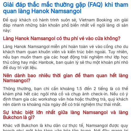
Giải đáp thắc mắc thường gặp (FAQ) khi tham
quan làng Hanok Namsangol
Để quý khách có hành trình suôn sẻ, Vietnam Booking xin giải
đáp nhanh những băn khoăn phổ biến nhất về ngôi làng di sản
này:
Làng Hanok Namsangol có thu phí vé vào cửa không?
Làng Hanok Namsangol miễn phí hoàn toàn vé vào cổng cho du
khách tham quan khuôn viên và kiến trúc bên ngoài. Tuy nhiên,
nếu bạn muốn tham gia các hoạt động trải nghiệm như lớp học
thủ công hay mặc Hanbok, ban quản lý sẽ thu một khoản phí nhỏ
để duy trì vật liệu.
Nên dành bao nhiêu thời gian để tham quan hết làng
Namsangol?
Thông thường, bạn chỉ cần khoảng 1.5 đến 2 tiếng là có thể
khám phá hết các ngôi nhà cổ và chụp ảnh check-in. Nếu có ý
định tham gia các workshop văn hóa hoặc thưởng trà, quý khách
nên dành ra khoảng nửa ngày để có trải nghiệm thư thái nhất.
Sự khác biệt lớn nhất giữa làng Namsangol và làng
Bukchon là gì?
Khác với Bukchon là khu dân cư thực tế, Namsangol được quy
hoạch như một bảo tàng văn hóa tập trung. Nơi đây mang lại