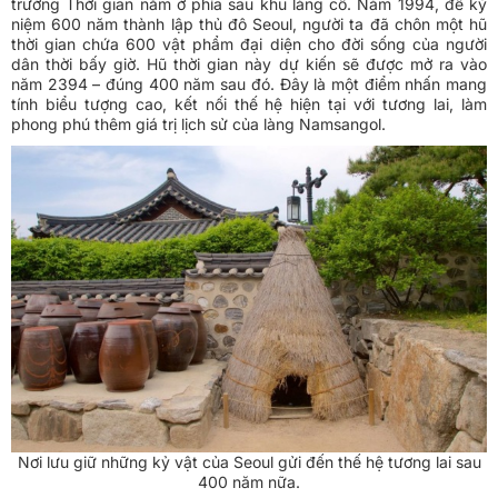
trường Thời gian nằm ở phía sau khu làng cổ. Năm 1994, để kỷ
niệm 600 năm thành lập thủ đô Seoul, người ta đã chôn một hũ
thời gian chứa 600 vật phẩm đại diện cho đời sống của người
dân thời bấy giờ. Hũ thời gian này dự kiến sẽ được mở ra vào
năm 2394 – đúng 400 năm sau đó. Đây là một điểm nhấn mang
tính biểu tượng cao, kết nối thế hệ hiện tại với tương lai, làm
phong phú thêm giá trị lịch sử của làng Namsangol.
Nơi lưu giữ những kỷ vật của Seoul gửi đến thế hệ tương lai sau
400 năm nữa.