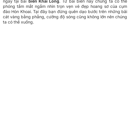
ngay tại bãi
biển Khai Long
. Từ bãi biển này chúng ta có thể
phóng tầm mắt ngắm nhìn trọn vẹn vẻ đẹp hoang sơ của cụm
đảo Hòn Khoai. Tại đây bạn đừng quên dạo bước trên những bãi
cát vàng bằng phẳng, cường độ sóng cũng không lớn nên chúng
ta có thể xuống.