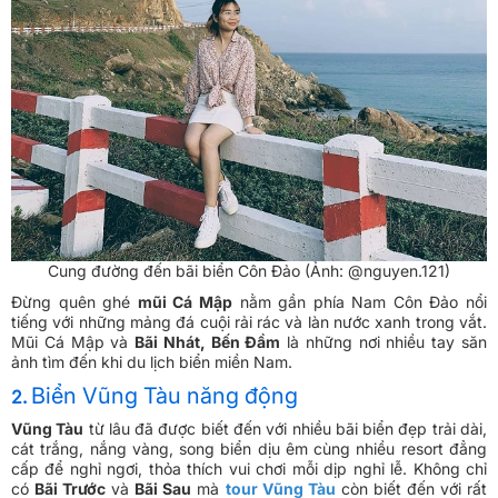
Cung đường đến bãi biển Côn Đảo (Ảnh: @nguyen.121)
Đừng quên ghé
mũi Cá Mập
nằm gần phía Nam Côn Đảo nổi
tiếng với những mảng đá cuội rải rác và làn nước xanh trong vắt.
Mũi Cá Mập và
Bãi Nhát, Bến Đầm
là những nơi nhiều tay săn
ảnh tìm đến khi du lịch biển miền Nam.
Biển Vũng Tàu năng động
2.
Vũng Tàu
từ lâu đã được biết đến với nhiều bãi biển đẹp trải dài,
cát trắng, nắng vàng, song biển dịu êm cùng nhiều resort đẳng
cấp để nghỉ ngơi, thỏa thích vui chơi mỗi dịp nghỉ lễ. Không chỉ
có
Bãi Trước
và
Bãi Sau
mà
tour Vũng Tàu
còn biết đến với rất