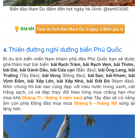
Biển đảo Nam Du điểm đến hot ngày hè (Ảnh: @tant0308)
Giá tốt
​Tour du lịch đảo Nam Du 3 ngày 3 đêm giá rẻ
Thiên đường nghỉ dưỡng biển Phú Quốc
4.
Đi du lịch biển miền Nam khám phá đảo Phú Quốc bạn sẽ được
ghé thăm loạt bãi biển:
bãi Rạch Tràm, bãi Rạch Vẹm, bãi Thơm,
bãi Dài, bãi Gành Dầu, bãi Cửa cạn
(Bắc đảo);
bãi Ông Lang, bãi
Trường
(Tây Đảo);
bãi Vòng
(Đông đảo);
bãi Sao, bãi Khem, bãi
Vịnh Đầm, bãi Xếp Lớn, bãi Xếp Nhỏ, bãi Đất Đỏ
(Nam đảo).
Nhìn chung thì bãi nào cũng đẹp với màu nước trong xanh, cát
trắng sạch, có vẻ đẹp thay đổi theo từng mùa chẳng hạn như
mùa khô
(tháng 11 – tháng 4 năm sau)
phía Tây đảo sẽ có nắng
ấm còn phía Đông đảo mùa mưa
(tháng 5 – tháng 10)
sóng lại
lặng hơn.