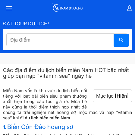
ĐẶT TOUR DU LỊCH!
Các địa điểm du lịch biển miền Nam HOT bậc nhất
giúp bạn nạp “vitamin sea” ngày hè
Miền Nam vốn là khu vực du lịch biển nổi
Mục lục
[Hiện]
tiếng với loạt bãi biển siêu phẩm thường
xuất hiện trong các tour giá rẻ. Mùa hè
này cùng là thời điểm thích hợp nhất để
chúng ta trải nghiệm nét hoang sơ, mộc mạc và nạp “vitamin
sea” khi đi
du lịch biển miền Nam
.
Biển Côn Đảo hoang sơ
1.