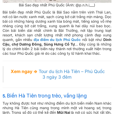
Bãi Sao đẹp nhất Phú Quốc (Ảnh: @p.n.h.i___)
Bãi biển đẹp nhất Phú Quốc là Bãi Sao nằm trên vịnh Thái Lan,
nơi có làn nước xanh mát, sạch cùng bờ cát trắng mịn màng. Dọc
bãi có những hàng dương xanh tỏa bóng mát, tiếng sóng vỗ nhẹ
nhàng cùng bờ cát trắng, xung quanh là hai dãy núi bao bọc.
Còn bãi biển dài nhất chính là Bãi Trường, nơi tập trung loạt
resort, khách sạn chất lượng nhất nhờ phong cảnh đẹp xung
quanh, gần nhiều
địa điểm du lịch Phú Quốc
nổi bật như
Dinh
Cậu, chợ Dương Đông, Sùng Hưng Cổ Tự
… Đây cũng là những
lý do chính biến 2 bãi biển này thành nơi thường xuất hiện trong
các tour Phú Quốc giá rẻ do các công ty lữ hành khai thác.
Xem ngay ⇒
Tour du lịch Hà Tiên – Phú Quốc
3 ngày 3 đêm
Biển Hà Tiên trong trẻo, vắng lặng
5.
Tuy không được hot như những điểm du lịch biển miền Nam khác
nhưng Hà Tiên cũng mang trong mình một vẻ hoang sơ, trong
lành. Trong số đó có thể kể đến
Mũi Nai
là nơi có sức hút rất lớn,