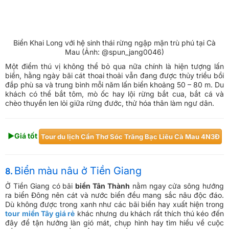
Biển Khai Long với hệ sinh thái rừng ngập mặn trù phú tại Cà
Mau (Ảnh: @spun_jang0046)
Một điểm thú vị không thể bỏ qua nữa chính là hiện tượng lấn
biển, hằng ngày bãi cát thoai thoải vẫn đang được thủy triều bồi
đắp phù sa và trung bình mỗi năm lấn biển khoảng 50 – 80 m. Du
khách có thể bắt tôm, mò ốc hay lội rừng bắt cua, bắt cá và
chèo thuyền len lỏi giữa rừng đước, thử hóa thân làm ngư dân.
►Giá tốt
​Tour du lịch Cần Thơ Sóc Trăng Bạc Liêu Cà Mau 4N3Đ
Biển màu nâu ở Tiền Giang
8.
Ở Tiền Giang có bãi
biển Tân Thành
nằm ngay cửa sông hướng
ra biển Đông nên cát và nước biển đều mang sắc nâu độc đáo.
Dù không được trong xanh như các bãi biển hay xuất hiện trong
tour miền Tây giá rẻ
khác nhưng du khách rất thích thú kéo đến
đây để tận hưởng làn gió mát, chụp hình hay tìm hiểu về cuộc