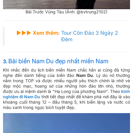
Bãi Trước Vũng Tàu (Ảnh: @bvtrung2102)
►►► Xem thêm:
Tour Côn Đảo 3 Ngày 2
Đêm
Bãi biển Nam Du đẹp nhất miền Nam
3.
Khi nhắc đến du lịch biển miền Nam chắc hẳn ai cũng đã từng
nghe đến danh tiếng của biển đảo
Nam Du
. Lý do nó thường
nằm trong TOP và được nhiều người yêu thích chính là nhờ vẻ
đẹp mộc mạc, hoang sơ của những hòn đảo lớn nhỏ, thường
được ưu ái mệnh danh là "Hạ Long của phương Nam". Theo
kinh
nghiệm đi Nam Du
thời tiết đẹp nhất để khám phá nơi đây là vào
khoảng cuối tháng 12 – đầu tháng 5, khi biển lặng và nước có
màu xanh trong ngọc bích tuyệt đẹp.