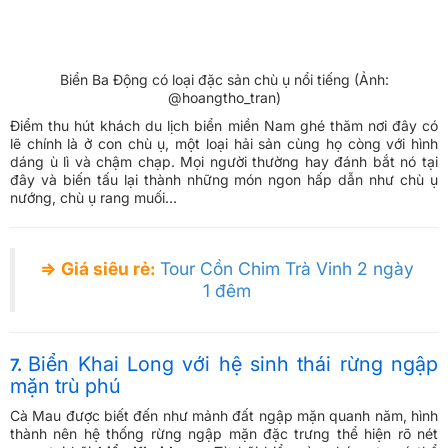
Biển Ba Động có loại đặc sản chù ụ nổi tiếng (Ảnh:
@hoangtho_tran)
Điểm thu hút khách du lịch biển miền Nam ghé thăm nơi đây có
lẽ chính là ở con chù ụ, một loại hải sản cùng họ còng với hình
dáng ù lì và chậm chạp. Mọi người thường hay đánh bắt nó tại
đây và biến tấu lại thành những món ngon hấp dẫn như chù ụ
nướng, chù ụ rang muối…
⇒ Giá siêu rẻ:
Tour Cồn Chim Trà Vinh 2 ngày
1 đêm
Biển Khai Long với hệ sinh thái rừng ngập
7.
mặn trù phú
Cà Mau được biết đến như mảnh đất ngập mặn quanh năm, hình
thành nên hệ thống rừng ngập mặn đặc trưng thể hiện rõ nét