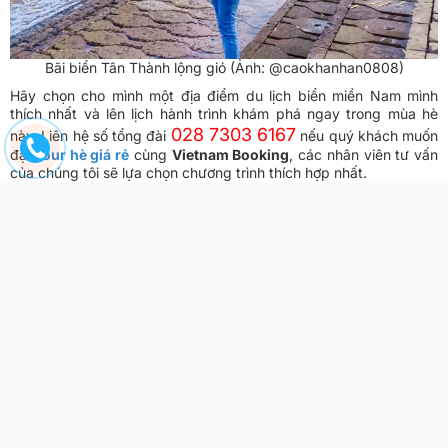
Bãi biển Tân Thành lộng gió (Ảnh: @caokhanhan0808)
Hãy chọn cho mình một
địa điểm du lịch biển miền Nam
mình
thích nhất và lên lịch hành trình khám phá ngay trong mùa hè
028 7303 6167
này. Liên hệ số tổng đài
nếu quý khách muốn
đặt
tour hè giá rẻ
cùng
Vietnam Booking
, các nhân viên tư vấn
của chúng tôi sẽ lựa chọn chương trình thích hợp nhất.
544 lượt xem
| Vietnam Booking
Bài viết mới nhất
6+ Món quà lưu niệm Nhật Bản ý nghĩa, đáng mua nhất
2026
Cầu Coronado San Diego – Toàn bộ bí mật về cây cầu nổi
tiếng nhất bờ Tây nước Mỹ
Du lịch San Francisco 15+ điểm đến đẹp nhất thành phố
biểu tượng California
Phá đảo Sở thú San Diego: Check-in tọa độ hoang dã hàng
đầu nước Mỹ
Khám phá vẻ đẹp huyền bí tại kỳ quan Monument Valley