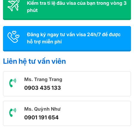
Kiểm tra tỉ lệ đâu visa của bạn trong vòng 3
phút
Đăng ký ngay tư vấn visa 24h/7 để được
hỗ trợ miễn phí
Liên hệ tư vấn viên
Ms. Trang Trang
0903 435 133
Ms. Quỳnh Như
0901 191 654