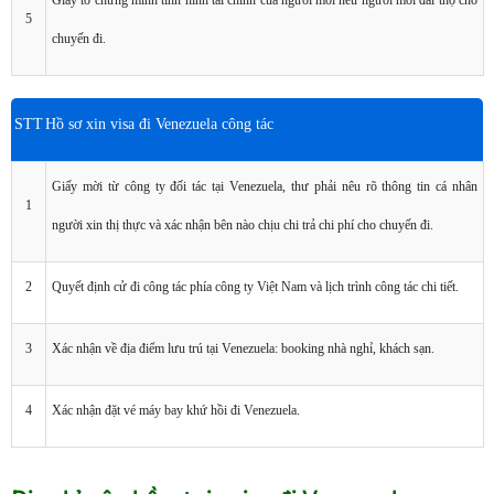
Giấy tờ chứng minh tình hình tài chính của người mời nếu người mời đài thọ cho
5
chuyến đi.
STT
Hồ sơ xin visa đi Venezuela công tác
Giấy mời từ công ty đối tác tại Venezuela, thư phải nêu rõ thông tin cá nhân
1
người xin thị thực và xác nhận bên nào chịu chi trả chi phí cho chuyến đi.
2
Quyết định cử đi công tác phía công ty Việt Nam và lịch trình công tác chi tiết.
3
Xác nhận về địa điểm lưu trú tại Venezuela: booking nhà nghỉ, khách sạn.
4
Xác nhận đặt vé máy bay khứ hồi đi Venezuela.