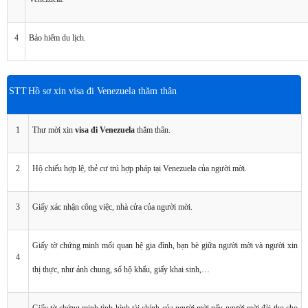
4
Bảo hiểm du lịch.
STT
Hồ sơ xin visa đi Venezuela thăm thân
1
Thư mời xin
visa đi Venezuela
thăm thân.
2
Hộ chiếu hợp lệ, thẻ cư trú hợp pháp tại Venezuela của người mời.
3
Giấy xác nhận công việc, nhà cửa của người mời.
Giấy tờ chứng minh mối quan hệ gia đình, bạn bè giữa người mời và người xin
4
thị thực, như ảnh chung, sổ hộ khẩu, giấy khai sinh,…