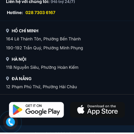
Liên hệ với chúng tôi:
(Hỗ trợ 24/7)
Hotline:
028 7303 6167
HỒ CHÍ MINH
164 Lê Thánh Tôn, Phường Bến Thành
190-192 Trần Quý, Phường Minh Phụng
HÀ NỘI
11B Nguyễn Siêu, Phường Hoàn Kiếm
ĐÀ NẴNG
12 Phạm Phú Thứ, Phường Hải Châu
Copyright 2026 Vietnam booking