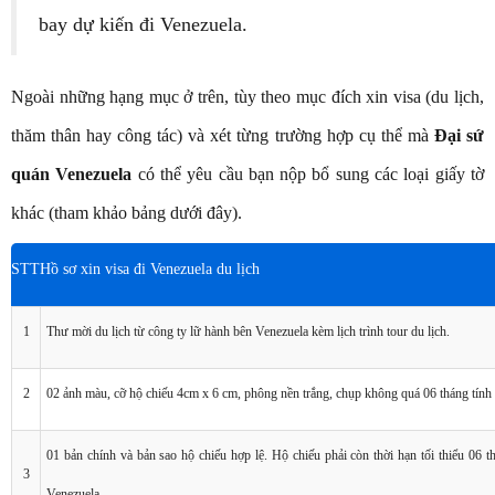
bay dự kiến đi Venezuela.
Ngoài những hạng mục ở trên, tùy theo mục đích xin visa (du lịch,
thăm thân hay công tác) và xét từng trường hợp cụ thể mà
Đại sứ
quán Venezuela
có thể yêu cầu bạn nộp bổ sung các loại giấy tờ
khác (tham khảo bảng dưới đây).
STT
Hồ sơ xin visa đi Venezuela du lịch
1
Thư mời du lịch từ công ty lữ hành bên Venezuela kèm lịch trình tour du lịch.
2
02 ảnh màu, cỡ hộ chiếu 4cm x 6 cm, phông nền trắng, chụp không quá 06 tháng tính
01 bản chính và bản sao hộ chiếu hợp lệ. Hộ chiếu phải còn thời hạn tối thiểu 06 
3
Venezuela.