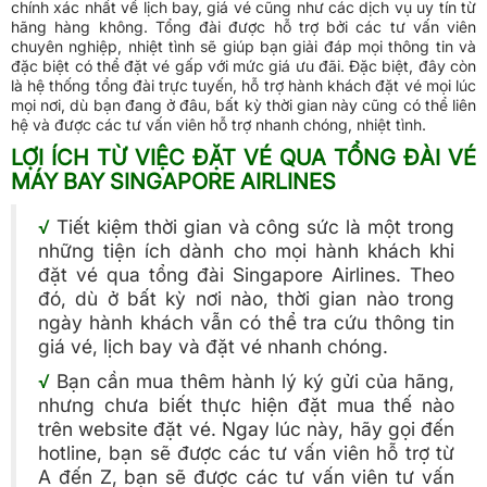
chính xác nhất về lịch bay, giá vé cũng như các dịch vụ uy tín từ
hãng hàng không. Tổng đài được hỗ trợ bởi các tư vấn viên
chuyên nghiệp, nhiệt tình sẽ giúp bạn giải đáp mọi thông tin và
đặc biệt có thể đặt vé gấp với mức giá ưu đãi. Đặc biệt, đây còn
là hệ thống tổng đài trực tuyến, hỗ trợ hành khách đặt vé mọi lúc
mọi nơi, dù bạn đang ở đâu, bất kỳ thời gian này cũng có thể liên
hệ và được các tư vấn viên hỗ trợ nhanh chóng, nhiệt tình.
LỢI ÍCH TỪ VIỆC ĐẶT VÉ QUA TỔNG ĐÀI VÉ
MÁY BAY SINGAPORE AIRLINES
√
Tiết kiệm thời gian và công sức là một trong
những tiện ích dành cho mọi hành khách khi
đặt vé qua tổng đài Singapore Airlines. Theo
đó, dù ở bất kỳ nơi nào, thời gian nào trong
ngày hành khách vẫn có thể tra cứu thông tin
giá vé, lịch bay và đặt vé nhanh chóng.
√
Bạn cần mua thêm hành lý ký gửi của hãng,
nhưng chưa biết thực hiện đặt mua thế nào
trên website đặt vé. Ngay lúc này, hãy gọi đến
hotline, bạn sẽ được các tư vấn viên hỗ trợ từ
A đến Z, bạn sẽ được các tư vấn viên tư vấn