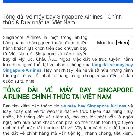
Tổng đài vé máy bay Singapore Airlines | Chính
thức & Duy nhất tại Việt Nam
Singapore Airlines là một trong những
Mục lục
[Hiện]
hãng hàng không quen thuộc được nhiều
hành khách lựa chọn trên các chuyến bay
từ Việt Nam đi Singapore và các chuyến
bay đi Mỹ, Úc, Châu Âu… Ngoài việc đặt vé trực tuyến, hành
khách cũng có thể đặt vé nhanh chóng qua
tổng đài vé máy bay
Singapore Airlines
. Hãy nhanh tay liên hệ và sở hữu những hành
trình giá rẻ và tốt nhất từ hãng hàng không 5 sao đến từ đảo
quốc sư tử nhé!
TỔNG ĐÀI VÉ MÁY BAY SINGAPORE
AIRLINES CHÍNH THỨC TẠI VIỆT NAM
Bạn tìm kiếm các thông tin
vé máy bay Singapore Airlines
và
loay hoay đặt vé từ website đặt vé trực tuyến của hãng. Tuy
nhiên, hệ thống đặt vé rườm rà, rào cản lớn nhất vẫn là ngôn
ngữ, hơn nữa hành khách còn phải có thẻ thanh toán trực tuyến
mới có thể hoàn tất thủ tục đặt vé. Vậy làm cách nào để bạn có
thể đặt vé chính hãng mà vẫn tiện lợi, nhanh chóng, tiết kiệm,