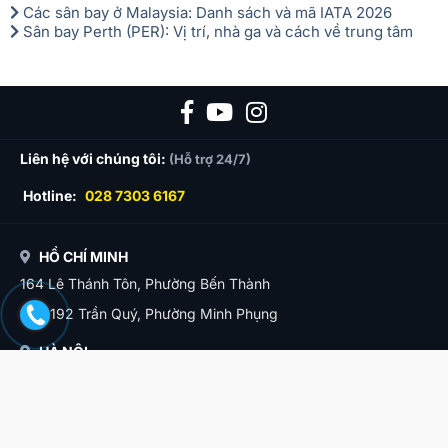
Các sân bay ở Malaysia: Danh sách và mã IATA 2026
Sân bay Perth (PER): Vị trí, nhà ga và cách về trung tâm
Liên hệ với chúng tôi:
(Hỗ trợ 24/7)
Hotline:
028 7303 6167
HỒ CHÍ MINH
164 Lê Thánh Tôn, Phường Bến Thành
190-192 Trần Quý, Phường Minh Phụng
HÀ NỘI
11B Nguyễn Siêu, Phường Hoàn Kiếm
ĐÀ NẴNG
12 Phạm Phú Thứ, Phường Hải Châu