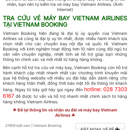
nhân, bạn nên tự kiểm tra vé máy bay Vietnam Airlines. (Ảnh:
Internet)
TRA CỨU VÉ MÁY BAY VIETNAM AIRLINES
TẠI VIETNAM BOOKING
Vietnam Booking hiện đang là đại lý ủy quyền của Vietnam
Airlines và cũng là đại lý uy tín nhất, được nhiều hành khách lựa
chọn nhất cho các chuyến bay nội địa và quốc tế. Vietnam
Booking với kinh nghiệm hoạt động hơn 10 năm cùng đội ngũ tư
vấn viên chuyên nghiệp, nhiệt tình sẽ hỗ trợ giúp bạn những
thông tin chính xác và mới nhất từ hãng hàng không.
Bên cạnh hỗ trợ tra cứu vé máy bay, Vietnam Booking còn hỗ trợ
hành khách cập nhật nhanh nhất các chương trình khuyến mãi
qua hệ thống website
với nhiều ưu đãi hấp dẫn dành riêng cho
khách hàng thân thiết, đồng thời bảo mật tối đa thông tin khách
hotline: 028 7303
hàng. Ngay từ bây giờ hãy gọi ngay đến
6167
để được tư vấn và hỗ trợ nhanh nhất chính sách từ hãng
hàng không Vietnam Airlines.
☘ Để lại thông tin và nhận ưu đãi vé máy bay Vietnam
Airlines ☘
27659 lượt xem
| Vietnam Booking
ĐẶT NGAY VÉ RẺ