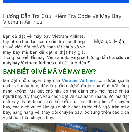
Hướng Dẫn Tra Cứu, Kiểm Tra Code Vé Máy Bay
Vietnam Airlines
Bạn đã đặt vé máy bay Vietnam Airlines,
Mục lục
[Hiện]
tuy nhiên bạn lại muốn kiểm tra các thông
tin về việc đặt chỗ đã hoàn tất chưa và vé
máy bay mà bạn đã đặt là thật hay giả.
Trong bài viết lần này, Vietnam Booking sẽ hướng dẫn
tra cứu vé
máy bay Vietnam Airlines
chi tiết từ A đến Z.
BẠN BIẾT GÌ VỀ MÃ VÉ MÁY BAY?
Mã đặt chỗ chuyến bay của
Vietnam Airlines
còn được gọi là
code vé máy bay, đây là phần chữ/số được quy định bởi hãng
hàng không. Mã đặt chỗ này có thể dành cho một hoặc nhiều
người bay tùy thuộc vào cách đặt vé của hành khách. Với mã đặt
chỗ này, hành khách có thể kiểm tra các thông tin về chuyến
bay, các dịch vụ có liên quan như: chọn trước chỗ ngồi trên máy
bay, nâng hạng vé, thay đổi chuyến bay, bổ sung thêm các dịch
vụ khách trên chuyến bay…