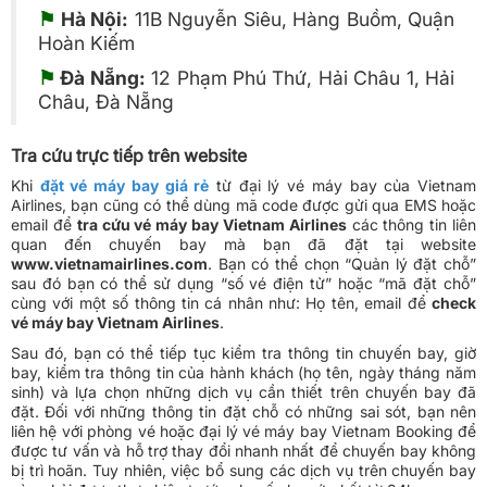
⚑
Hà Nội:
11B Nguyễn Siêu, Hàng Buồm, Quận
Hoàn Kiếm
⚑
Đà Nẵng:
12 Phạm Phú Thứ, Hải Châu 1, Hải
Châu, Đà Nẵng
Tra cứu trực tiếp trên website
Khi
đặt vé máy bay giá rẻ
từ đại lý vé máy bay của Vietnam
Airlines, bạn cũng có thể dùng mã code được gửi qua EMS hoặc
email để
tra cứu vé máy bay Vietnam Airlines
các thông tin liên
quan đến chuyến bay mà bạn đã đặt tại website
www.vietnamairlines.com
. Bạn có thể chọn “Quản lý đặt chỗ”
sau đó bạn có thể sử dụng “số vé điện tử” hoặc “mã đặt chỗ”
cùng với một số thông tin cá nhân như: Họ tên, email để
check
vé máy bay Vietnam Airlines
.
Sau đó, bạn có thể tiếp tục kiểm tra thông tin chuyến bay, giờ
bay, kiểm tra thông tin của hành khách (họ tên, ngày tháng năm
sinh) và lựa chọn những dịch vụ cần thiết trên chuyến bay đã
đặt. Đối với những thông tin đặt chỗ có những sai sót, bạn nên
liên hệ với phòng vé hoặc đại lý vé máy bay Vietnam Booking để
được tư vấn và hỗ trợ thay đổi nhanh nhất để chuyến bay không
bị trì hoãn. Tuy nhiên, việc bổ sung các dịch vụ trên chuyến bay