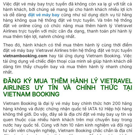
Việc đặt vé máy bay trực tuyến đã không còn xa lạ gì với tất cả
hành khách, bởi chúng sẽ mang lại cho hành khách nhiều lợi ích
và dễ dàng
đặt vé máy bay
cũng như sử dụng dịch vụ từ hãng
hàng không qua hệ thống đặt vé trực tuyến. Và trên hệ thống
đặt vé online cũng có chức năng mua thêm hành lý Vietravel
Airlines trực tuyến với mức cân đa dạng, thanh toán phí hành lý
mua thêm tiện lợi, nahnh chóng nhất.
Theo đó, hành khách có thể mua thêm hành lý cùng thời điểm
đặt vé máy bay Vietravel Airlines trên hệ thống đặt vé trực tuyến
vietnambooking.com
hay tải ứng dụng Vietnam Booking. Việc
tải ứng dụng về chiếc điện thoại của mình sẽ giúp hành khách dễ
dàng tìm thấy chuyến bay và mua thêm hành lý nhanh chóng
nhất.
ĐĂNG KÝ MUA THÊM HÀNH LÝ VIETRAVEL
AIRLINES UY TÍN VÀ CHÍNH THỨC TẠI
VIETNAM BOOKING
Vietnam Booking là đại lý vé máy bay chính thức hơn 200 hãng
hàng không và được chứng nhận quốc tế IATA từ Hiệp hội hàng
không thế giới. Do vậy, đây sẽ là địa chỉ đặt vé máy bay uy tín và
quen thuộc của nhiều hành khách trên mọi chuyến bay trong
nước hay quốc tế. Cùng với hơn 10 năm kinh nghiệm và đội ngũ
tư vấn viên chuyên nghiệp, Vietnam Booking chắc chắn là địa chỉ