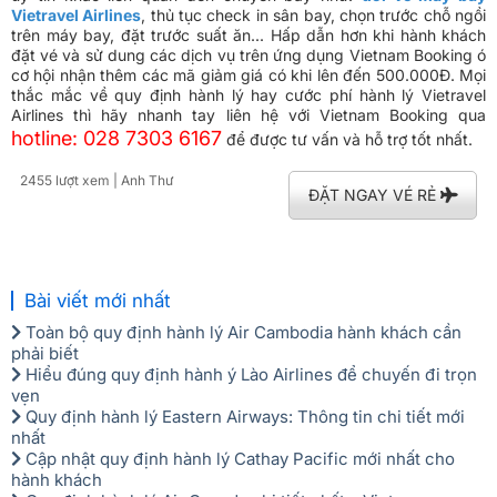
Vietravel Airlines
, thủ tục check in sân bay, chọn trước chỗ ngồi
trên máy bay, đặt trước suất ăn... Hấp dẫn hơn khi hành khách
đặt vé và sử dung các dịch vụ trên ứng dụng Vietnam Booking ó
cơ hội nhận thêm các mã giảm giá có khi lên đến 500.000Đ. Mọi
thắc mắc về quy định hành lý hay cước phí hành lý Vietravel
Airlines thì hãy nhanh tay liên hệ với Vietnam Booking qua
hotline: 028 7303 6167
​ để được tư vấn và hỗ trợ tốt nhất.
2455 lượt xem
| Anh Thư
ĐẶT NGAY VÉ RẺ
Bài viết mới nhất
Toàn bộ quy định hành lý Air Cambodia hành khách cần
phải biết
Hiểu đúng quy định hành ý Lào Airlines để chuyến đi trọn
vẹn
Quy định hành lý Eastern Airways: Thông tin chi tiết mới
nhất
Cập nhật quy định hành lý Cathay Pacific mới nhất cho
hành khách