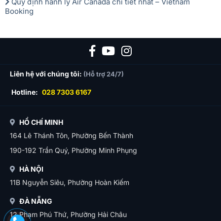
Quy định hành lý Air Canada chi tiết nhất – Vietnam
Booking
Liên hệ với chúng tôi:
(Hỗ trợ 24/7)
Hotline:
028 7303 6167
HỒ CHÍ MINH
164 Lê Thánh Tôn, Phường Bến Thành
190-192 Trần Quý, Phường Minh Phụng
HÀ NỘI
11B Nguyễn Siêu, Phường Hoàn Kiếm
ĐÀ NẴNG
12 Phạm Phú Thứ, Phường Hải Châu