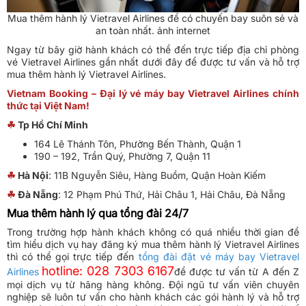
Mua thêm hành lý Vietravel Airlines để có chuyến bay suôn sẻ và
an toàn nhất. ảnh internet
Ngay từ bây giờ hành khách có thể đến trực tiếp địa chỉ phòng
vé Vietravel Airlines gần nhất dưới đây để được tư vấn và hỗ trợ
mua thêm hành lý Vietravel Airlines.
Vietnam Booking – Đại lý vé máy bay Vietravel Airlines chính
thức tại Việt Nam!
☘
Tp Hồ Chí Minh
164 Lê Thánh Tôn, Phường Bến Thành, Quận 1
190 – 192, Trần Quý, Phường 7, Quận 11
☘
Hà Nội
: 11B Nguyễn Siêu, Hàng Buồm, Quận Hoàn Kiếm
☘
Đà Nẵng
: 12 Phạm Phú Thứ, Hải Châu 1, Hải Châu, Đà Nẵng
Mua thêm hành lý qua tổng đài 24/7
Trong trường hợp hành khách không có quá nhiều thời gian để
tìm hiểu dịch vụ hay đăng ký mua thêm hành lý Vietravel Airlines
thì có thể gọi trực tiếp đến
tổng đài đặt vé máy bay Vietravel
hotline: 028 7303 6167
Airlines
để được tư vấn từ A đến Z
mọi dịch vụ từ hãng hàng không. Đội ngũ tư vấn viên chuyên
nghiệp sẽ luôn tư vấn cho hành khách các gói hành lý và hỗ trợ