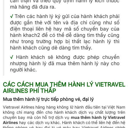
cẩn thận và theo quy định hành lý kích thước
mà hãng đã đưa ra.
√
Trên các hành lý ký gửi của hành khách phải
được gắn thẻ với tên và địa chỉ cũng như số
điện thoại liên hệ hay mã số chuyến bay của
hành khach2 để có thể dễ dàng tìm thấy cũng
như trong trường hợp bị thất lạc hành lý thì
hành khách cũng dẽ dàng tìm thấy.
√
Hành khách sẽ không được phép chuyển
nhượng hành lý đã mua thêm hành lý này cho
người khác.
CÁC CÁCH MUA THÊM HÀNH LÝ VIETRAVEL
AIRLINES PHÍ THẤP
Mua thêm hành lý trực tiếp phòng vé, đại lý
Vietravel Airlines hãng hàng không lữ hành đầu tiên tại Việt Nam
không chỉ mang đến cho hành khách dịch vụ chất lượng trên
chuyến bay mà còn hỗ trợ dịch vụ
mua thêm hành lý Vietravel
Airlines
hay các dịch vụ khác. Hành khách có thể liên hệ đến hệ
thống phòng vé hay đại lý vé máy bay Vietravel Airlines chính