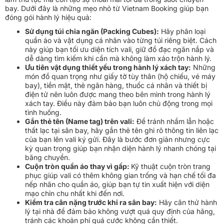
bay. Dưới đây là những mẹo nhỏ từ Vietnam Booking giúp bạn
đóng gói hành lý hiệu quả:
Sử dụng túi chia ngăn (Packing Cubes):
Hãy phân loại
quần áo và vật dụng cá nhân vào từng túi riêng biệt. Cách
này giúp bạn tối ưu diện tích vali, giữ đồ đạc ngăn nắp và
dễ dàng tìm kiếm khi cần mà không làm xáo trộn hành lý.
Ưu tiên vật dụng thiết yếu trong hành lý xách tay:
Những
món đồ quan trọng như giấy tờ tùy thân (hộ chiếu, vé máy
bay), tiền mặt, thẻ ngân hàng, thuốc cá nhân và thiết bị
điện tử nên luôn được mang theo bên mình trong hành lý
xách tay. Điều này đảm bảo bạn luôn chủ động trong mọi
tình huống.
Gắn thẻ tên (Name tag) trên vali:
Để tránh nhầm lẫn hoặc
thất lạc tại sân bay, hãy gắn thẻ tên ghi rõ thông tin liên lạc
của bạn lên vali ký gửi. Đây là bước đơn giản nhưng cực
kỳ quan trọng giúp bạn nhận diện hành lý nhanh chóng tại
băng chuyền.
Cuộn tròn quần áo thay vì gấp:
Kỹ thuật cuộn tròn trang
phục giúp vali có thêm không gian trống và hạn chế tối đa
nếp nhăn cho quần áo, giúp bạn tự tin xuất hiện với diện
mạo chỉn chu nhất khi đến nơi.
Kiểm tra cân nặng trước khi ra sân bay:
Hãy cân thử hành
lý tại nhà để đảm bảo không vượt quá quy định của hãng,
tránh các khoản phí quá cước không cần thiết.