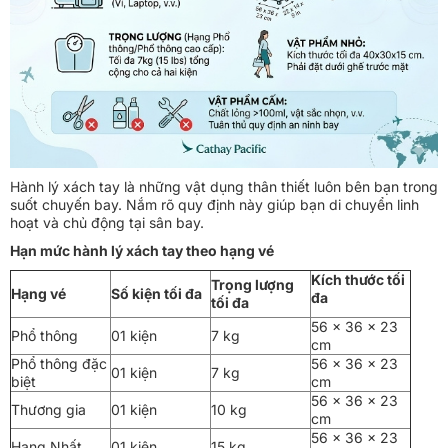
Hành lý xách tay là những vật dụng thân thiết luôn bên bạn trong
suốt chuyến bay. Nắm rõ quy định này giúp bạn di chuyển linh
hoạt và chủ động tại sân bay.
Hạn mức hành lý xách tay theo hạng vé
Kích thước tối
Trọng lượng
Hạng vé
Số kiện tối đa
đa
tối đa
56 x 36 x 23
Phổ thông
01 kiện
7 kg
cm
Phổ thông đặc
56 x 36 x 23
01 kiện
7 kg
biệt
cm
56 x 36 x 23
Thương gia
01 kiện
10 kg
cm
56 x 36 x 23
Hạng Nhất
01 kiện
15 kg