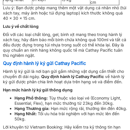
cm
Lưu ý: Bạn được phép mang thêm một vật dụng cá nhân nhỏ (túi
xách tay, máy ảnh hoặc túi đựng laptop) kích thước không quá
40 x 30 x 15 cm.
Lưu ý về chất lỏng
Đối với các loại chất lỏng, gel, bình xịt mang theo trong hành lý
xách tay, hãy đảm bảo mỗi bình chứa không quá 100ml và tất cả
đều được đựng trong túi nhựa trong suốt có thể khóa lại. Đây là
quy chuẩn an ninh hàng không quốc tế mà Cathay Pacific tuân
thủ nghiêm ngặt.
Quy định hành lý ký gửi Cathay Pacific
Hành lý ký gửi là nơi bạn gửi gắm những vật dụng cần thiết cho
chuyến đi dài ngày.
Quy định hành lý Cathay Pacific
về hành lý
ký gửi được phân chia linh hoạt dựa trên hạng vé và điểm đến.
Hạn mức hành lý ký gửi thông dụng
Hạng Phổ thông:
Tùy thuộc vào loại vé (Economy Light,
Essential, Flex), hạn mức thường từ 23kg đến 30kg.
Hạng Thương gia:
Hạn mức rộng rãi, thường lên đến 40kg.
Hạng Nhất:
Tối ưu hóa trải nghiệm với hạn mức lên đến
50kg.
Lời khuyên từ Vietnam Booking: Hãy kiểm tra kỹ thông tin hạn