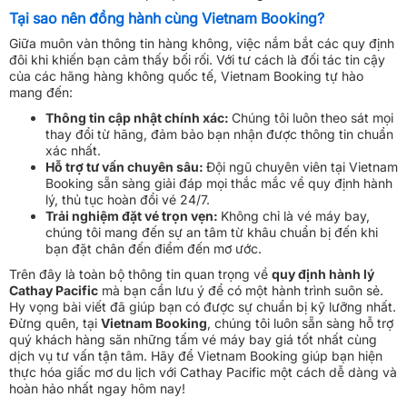
Tại sao nên đồng hành cùng Vietnam Booking?
Giữa muôn vàn thông tin hàng không, việc nắm bắt các quy định
đôi khi khiến bạn cảm thấy bối rối. Với tư cách là đối tác tin cậy
của các hãng hàng không quốc tế, Vietnam Booking tự hào
mang đến:
Thông tin cập nhật chính xác:
Chúng tôi luôn theo sát mọi
thay đổi từ hãng, đảm bảo bạn nhận được thông tin chuẩn
xác nhất.
Hỗ trợ tư vấn chuyên sâu:
Đội ngũ chuyên viên tại Vietnam
Booking sẵn sàng giải đáp mọi thắc mắc về quy định hành
lý, thủ tục hoàn đổi vé 24/7.
Trải nghiệm đặt vé trọn vẹn:
Không chỉ là vé máy bay,
chúng tôi mang đến sự an tâm từ khâu chuẩn bị đến khi
bạn đặt chân đến điểm đến mơ ước.
Trên đây là toàn bộ thông tin quan trọng về
quy định hành lý
Cathay Pacific
mà bạn cần lưu ý để có một hành trình suôn sẻ.
Hy vọng bài viết đã giúp bạn có được sự chuẩn bị kỹ lưỡng nhất.
Đừng quên, tại
Vietnam Booking
, chúng tôi luôn sẵn sàng hỗ trợ
quý khách hàng săn những tấm vé máy bay giá tốt nhất cùng
dịch vụ tư vấn tận tâm. Hãy để Vietnam Booking giúp bạn hiện
thực hóa giấc mơ du lịch với Cathay Pacific một cách dễ dàng và
hoàn hảo nhất ngay hôm nay!