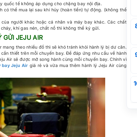
y quốc tế không áp dụng cho chặng bay nội địa.
h có thể mua lại sau khi hủy (hoàn tiền) tự động. (không thể
n của người khác hoặc cá nhân và máy bay khác. Các chất
 cháy, khí gas nén, chất nổ thì không thể ký gửi.
GỬI JEJU AIR
 mang theo nhiều đồ thì sẽ khó tránh khỏi hành lý bị dư cân.
t cần thiết trên mỗi chuyến bay. Để đáp ứng nhu cầu về hành
Jeju Air sẽ được mở song hành cùng mỗi chuyến bay. Chính vì
 bay Jeju Air
giá rẻ và vừa mua thêm hành lý Jeju Air cùng
1