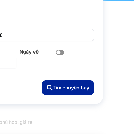
Ngày về
Tìm chuyến bay
hù hợp, giá rẻ