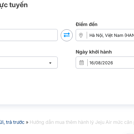
rực tuyến
Điểm đến
Ngày khởi hành
i, trả trước
»
Hướng dẫn mua thêm hành lý Jeju Air mức cân p