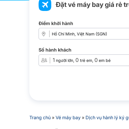
Đặt vé máy bay giá rẻ t
Điểm khởi hành
Số hành khách
1
0
0
người lớn,
trẻ em,
em bé
Trang chủ
»
Vé máy bay
»
Dịch vụ hành lý ký gử