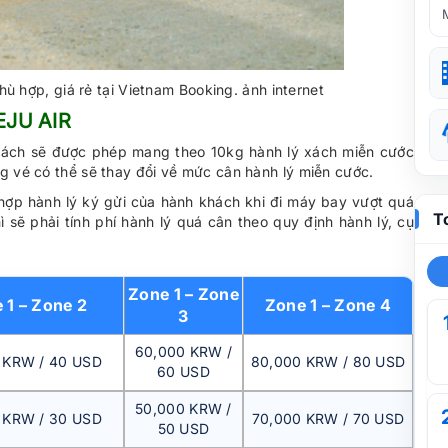
ù hợp, giá rẻ tại Vietnam Booking. ảnh internet
EJU AIR
khách sẽ được phép mang theo 10kg hành lý xách miễn cước
g vé có thể sẽ thay đổi về mức cân hành lý miễn cước.
hợp hành lý ký gửi của hành khách khi đi máy bay vượt quá
T
sẽ phải tính phí hành lý quá cân theo quy định hành lý, cụ
Zone 1 – Zone
 1 – Zone 2
Zone 1 – Zone 4
3
60,000 KRW /
 KRW / 40 USD
80,000 KRW / 80 USD
60 USD
50,000 KRW /
 KRW / 30 USD
70,000 KRW / 70 USD
50 USD