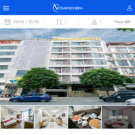
09/08 -
10/08
1
1
Thay đổi
Xem tất cả