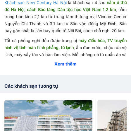
Khách sạn New Century Hà Nội
là khách sạn 4 sao
nằm ở thủ
đô Hà Nội, cách Bảo tàng Dân tộc học Việt Nam 1,2 km
, nằm
trong bán kính 2,1 km từ trung tâm thương mại Vincom Center
Nguyễn Chí Thanh và 3,1 km từ Sân vận động Mỹ Đình. Sân
bay gần nhất là sân bay quốc tế Nội Bài, cách chỗ nghỉ 20 km.
Tất cả phòng nghỉ đều được trang bị
máy điều hòa, TV truyền
hình vệ tinh màn hình phẳng, tủ lạnh
, ấm đun nước, chậu rửa vệ
sinh, máy sấy tóc và bàn làm việc. Mỗi phòng có tủ quần áo và
phòng tắm riêng.
Xem thêm
New Century Hotel
có quán bar, sảnh khách chung và tầm nhìn
ra quang cảnh thành phố. Trong số các tiện nghi của chỗ nghỉ
này có
Các khách sạn tương tự
nhà hàng, lễ tân 24 giờ, dịch vụ phòng và WiFi miễn phí
.
Khách sạn cung cấp các phòng gia đình và nhà hàng phục vụ
bữa sáng kiểu lục địa hoặc tự chọn. Chỗ nghỉ có sân hiên và
cung cấp dịch vụ đưa đón sân bay với một khoản phụ phí.
Nếu bạn có vấn đề cần giải đáp về đặt phòng
khách sạn Hà
Nội
, xin vui lòng liên hệ số
hotline 1900 4698
để được tư vấn
chi tiết nhất.