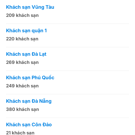
Khách sạn Vũng Tàu
K
209 khách sạn
1
Khách sạn quận 1
K
220 khách sạn
2
Khách sạn Đà Lạt
K
269 khách sạn
5
Khách sạn Phú Quốc
K
249 khách sạn
5
Khách sạn Đà Nẵng
K
380 khách sạn
5
Khách sạn Côn Đảo
K
21 khách sạn
1