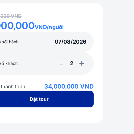
0,000 VND
000,000
VND/người
Khởi hành
-
+
Số khách
34,000,000 VND
 thanh toán
Đặt tour