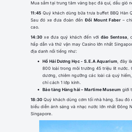
Mua sắm tại trung tâm vàng bạc đá quí, dầu gió n
11:45
Quý khách dùng bữa trưa buffet BBQ Hàn Qu
Sau đó xe đưa đoàn đến
Đồi Mount Faber
– ch
cao.
14:30
xe đưa quý khách đến với
đảo Sentosa
,
hấp dẫn và thử vận may Casino lớn nhất Singapo
địa danh nổi tiếng như:
Hồ Hải Dương Học - S.E.A Aquarium
, đây l
800 loài trong môi trường 45 triệu lít nước
dương, chiêm ngưỡng các loài cá quý hiếm, 
chỉ cách 1 lớp kính.
Bảo tàng Hàng hải – Martime Museum
giới 
18:30
Quý khách dùng cơm tối nhà hàng. Sau đó 
biểu diễn ánh sáng và nhạc nước lớn nhất Đông N
Singapore.