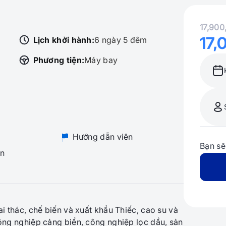
17,90
17,
Lịch khởi hành:
6 ngày 5 đêm
Phương tiện:
Máy bay
Hướng dẫn viên
Bạn sẽ
n
i thác, chế biến và xuất khẩu Thiếc, cao su và
ông nghiệp cảng biển, công nghiệp lọc dầu, sản