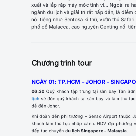
xuất và lắp ráp máy móc tinh vi… Ngoài ra ha
ngành du lịch và giải trí rất hấp dẫn, là điểm 
nổi tiếng như: Sentosa kì thú, vườn thú Safa
phố cổ Malacca, cao nguyên Genting nổi ti
Chương trình tour
NGÀY 01: TP.HCM – JOHOR - SINGAPORE
06:30
Quý khách tập trung tại sân bay Tân Sơn
lịch
sẽ đón quý khách tại sân bay và làm thủ tụ
để đến Johor.
Khi đoàn đến phi trường – Senao Airport thuộc 
khách làm thủ tục nhập cảnh. HDV địa phương 
tiếp tục chuyến d
u lịch Singapore - Malaysia
.