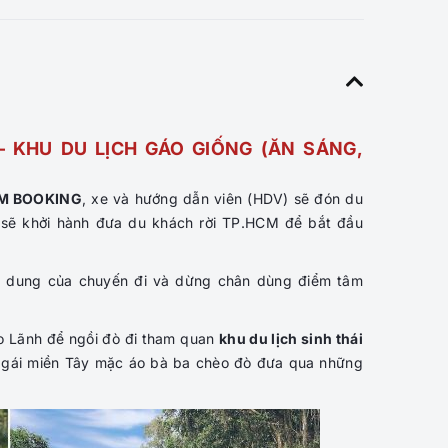
– KHU DU LỊCH GÁO GIỐNG (ĂN SÁNG,
M BOOKING
, xe và hướng dẫn viên (HDV) sẽ đón du
e sẽ khởi hành đưa du khách rời TP.HCM để bắt đầu
i dung của chuyến đi và dừng chân dùng điểm tâm
o Lãnh để ngồi đò đi tham quan
khu du lịch sinh thái
ô gái miền Tây mặc áo bà ba chèo đò đưa qua những