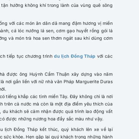
 tận hưởng không khí trong lành của vùng quê sông
iồng với các món ăn dân dã mang đậm hương vị miền
nh, cá lóc nướng lá sen, cơm gạo huyết rồng gói lá
ướng và món trà hoa sen thơm ngát sau khi dùng cơm
ch tiếp tục chương trình
du lịch Đồng Tháp
với các
 nhà được ông Huỳnh Cẩm Thuận xây dựng vào năm
à là nơi gắn liền với nữ nhà văn Pháp Marguerite Duras
ời.
ó tiếng khắp các tỉnh miền Tây. Đây không chỉ là nơi
nh trên cả nước mà còn là một địa điểm yêu thích của
 du khách sẽ cảm nhận được quá trình lao động vất
 có được những nương hoa đầy sắc màu như vậy.
u lịch Đồng Tháp kết thúc, quý khách lên xe về lại
c sức khỏe. Hẹn gặp lại quý khách trong những hành