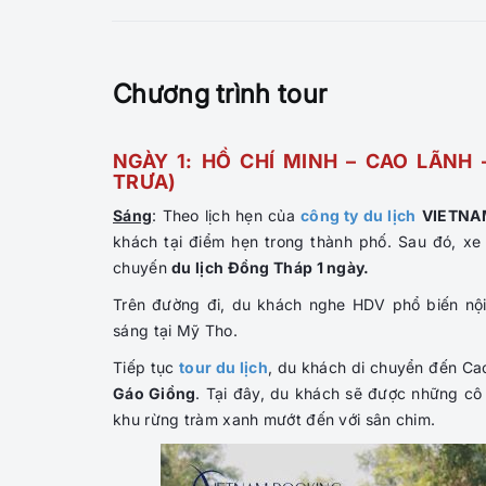
Chương trình tour
NGÀY 1: HỒ CHÍ MINH – CAO LÃNH 
TRƯA)
Sáng
: Theo lịch hẹn của
công ty du lịch
VIETNA
khách tại điểm hẹn trong thành phố. Sau đó, x
chuyến
du lịch Đồng Tháp 1 ngày.
Trên đường đi, du khách nghe HDV phổ biến nộ
sáng tại Mỹ Tho.
Tiếp tục
tour du lịch
, du khách di chuyển đến Ca
Gáo Giồng
. Tại đây, du khách sẽ được những c
khu rừng tràm xanh mướt đến với sân chim.