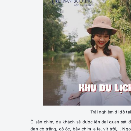
Trải nghiệm đi đò tạ
Ở sân chim, du khách sẽ được lên đài quan sát đ
đàn cò trắng, cò ốc, bầy chim le le, vịt trời,… N