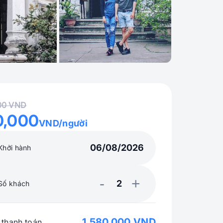
+1
00 VND
0,000
VND/người
Khởi hành
-
+
Số khách
1,580,000 VND
 thanh toán