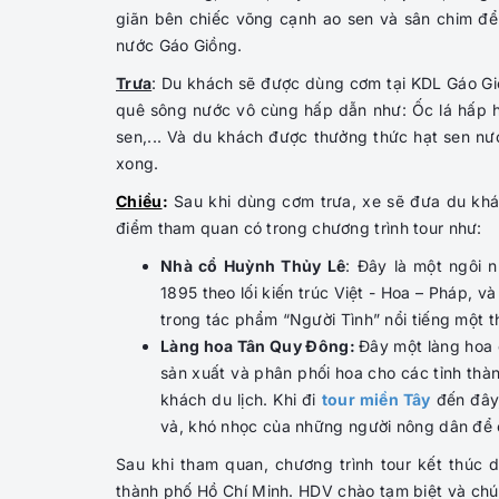
giãn bên chiếc võng cạnh ao sen và sân chim để
nước Gáo Giồng.
Trưa
: Du khách sẽ được dùng cơm tại KDL Gáo G
quê sông nước vô cùng hấp dẫn như: Ốc lá hấp hà
sen,... Và du khách được thưởng thức hạt sen n
xong.
Chiều
:
Sau khi dùng cơm trưa, xe sẽ đưa du khá
điểm tham quan có trong chương trình tour như:
Nhà cổ Huỳnh Thủy Lê
: Đây là một ngôi
1895 theo lối kiến trúc Việt - Hoa – Pháp, v
trong tác phẩm “Người Tình” nổi tiếng một th
Làng hoa Tân Quy Đông:
Đây một làng hoa c
sản xuất và phân phối hoa cho các tỉnh thà
khách du lịch. Khi đi
tour miền Tây
đến đây,
vả, khó nhọc của những người nông dân để
Sau khi tham quan, chương trình tour kết thúc d
thành phố Hồ Chí Minh. HDV chào tạm biệt và chú