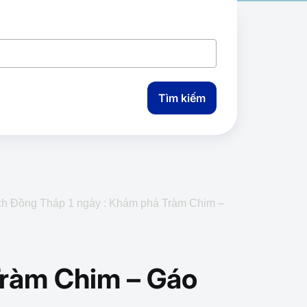
Tìm kiếm
ịch Đồng Tháp 1 ngày : Khám phá Tràm Chim –
Tràm Chim – Gáo