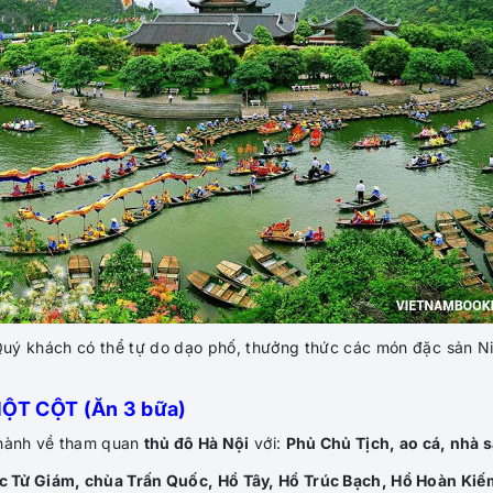
Quý khách có thể tự do dạo phố, thưởng thức các món đặc sản Nin
MỘT CỘT (Ăn 3 bữa)
 hành về tham quan
thủ đô Hà Nội
với:
Phủ Chủ Tịch, ao cá, nhà 
c Tử Giám, chùa Trấn Quốc, Hồ Tây, Hồ Trúc Bạch, Hồ Hoàn Ki