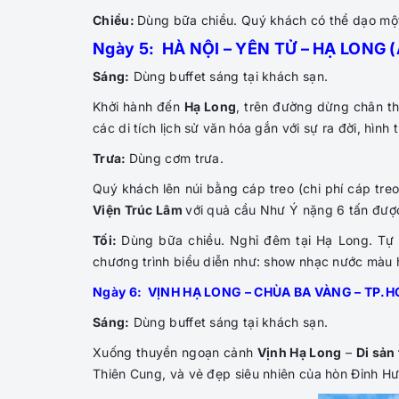
Chiều:
Dùng bữa chiều. Quý khách có thể dạo một
Ngày 5: HÀ NỘI – YÊN TỬ – HẠ LONG (
Sáng:
Dùng buffet sáng tại khách sạn.
Khởi hành đến
Hạ Long
, trên đường dừng chân 
các di tích lịch sử văn hóa gắn với sự ra đời, hìn
Trưa:
Dùng cơm trưa.
Quý khách lên núi bằng cáp treo
(chi phí cáp tre
Viện Trúc Lâm
với quả cầu Như Ý nặng 6 tấn được
Tối:
Dùng bữa chiều. Nghỉ đêm tại Hạ Long. T
chương trình biểu diễn như: show nhạc nước màu 
Ngày 6: VỊNH HẠ LONG – CHÙA BA VÀNG – TP.H
Sáng:
Dùng buffet sáng tại khách sạn.
Xuống thuyền ngoạn cảnh
Vịnh Hạ Long
–
Di sản 
Thiên Cung, và vẻ đẹp siêu nhiên của hòn Đỉnh H