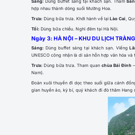
Sáng:
Dùng buffet sáng tại khách sạn. Thăm
bản
hợp nhau thành dòng suối Mường Hoa.
Trưa:
Dùng bữa trưa. Khởi hành về lại
Lào Cai
, Qu
Tối:
Dùng bữa chiều. Nghỉ đêm tại Hà Nội.
Ngày 3: HÀ NỘI – KHU DU LỊCH TRÀNG 
Sáng:
Dùng buffet sáng tại khách sạn. Viếng
Lă
UNESCO công nhận là di sản hỗn hợp văn hóa và th
Trưa:
Dùng bữa trưa. Tham quan
chùa Bái Đính
Nam).
Đoàn xuôi thuyền đi dọc theo suối giữa cánh đồ
gian huyền ảo, kỳ bí, quý khách đi đò thăm Hang s