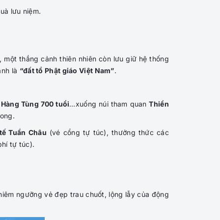
uà lưu niệm.
 một thắng cảnh thiên nhiên còn lưu giữ hệ thống
anh là
“đất tổ Phật giáo Việt Nam”
.
 Hàng Tùng 700 tuổi
…xuống núi tham quan
Thiền
Long.
tế Tuần Châu
(vé cổng tự túc),
thưởng thức các
phí tự túc).
hiêm ngưỡng vẻ đẹp trau chuốt, lộng lẫy của động