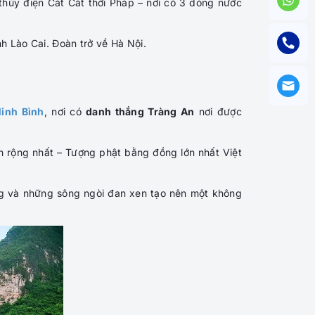
thủy điện Cát Cát thời Pháp – nơi có 3 dòng nước
nh Lào Cai. Đoàn trở về Hà Nội.
inh Bình
, nơi có
danh thắng Tràng An
nơi được
ch rộng nhất – Tượng phật bằng đồng lớn nhất Việt
ng và những sông ngòi đan xen tạo nên một không
.