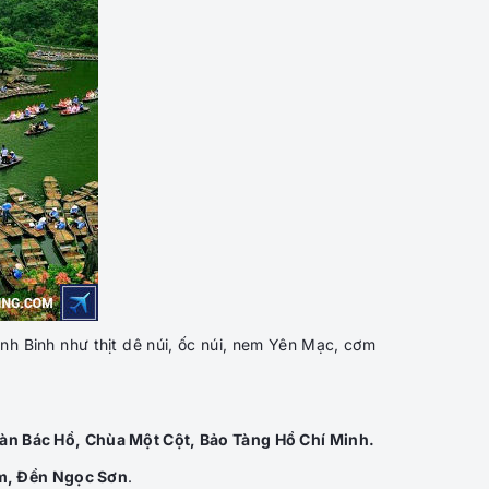
h Binh như thịt dê núi, ốc núi, nem Yên Mạc, cơm
sàn Bác Hồ, Chùa Một Cột, Bảo Tàng Hồ Chí Minh.
ếm, Đền Ngọc Sơn
.