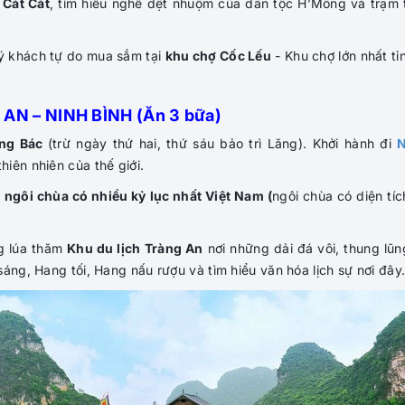
 Cát Cát
, tìm hiểu nghề dệt nhuộm của dân tộc H’Mông và trạm 
ý khách tự do mua sắm tại
khu chợ Cốc Lếu
- Khu chợ lớn nhất tỉ
AN – NINH BÌNH (Ăn 3 bữa)
ng Bác
(trừ ngày thứ hai, thứ sáu bảo trì Lăng).
Khởi hành đi
N
iên nhiên của thế giới.
–
ngôi chùa có nhiều kỷ lục nhất Việt Nam (
ngôi chùa có diện tí
ng lúa thăm
Khu du lịch Tràng An
nơi những dải đá vôi, thung lũ
áng, Hang tối, Hang nấu rượu và tìm hiểu văn hóa lịch sự nơi đây