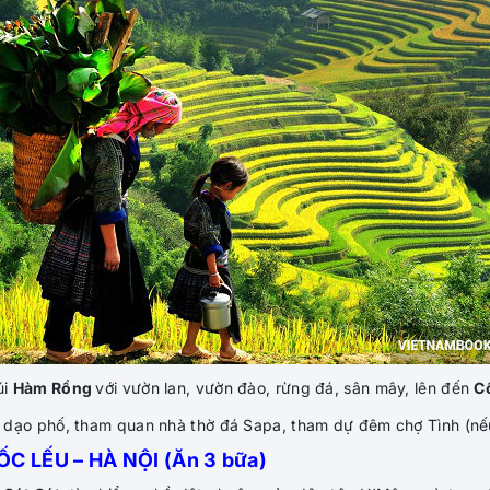
úi
Hàm Rồng
với vườn lan, vườn đào, rừng đá, sân mây, lên đến
C
o dạo phố, tham quan nhà thờ đá Sapa, tham dự đêm chợ Tình
(nế
C LẾU – HÀ NỘI (Ăn 3 bữa)