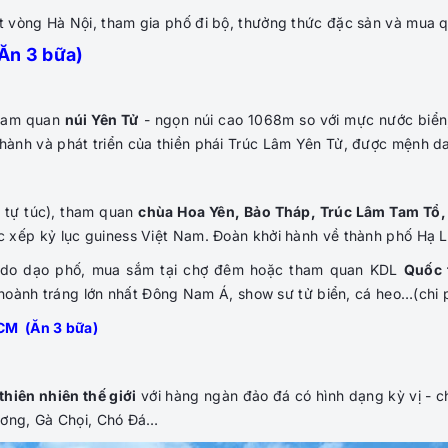
 vòng Hà Nội, tham gia phố đi bộ, thưởng thức đặc sản và mua q
Ăn 3 bữa)
tham quan
núi Yên Tử
- ngọn núi cao 1068m so với mực nước biển,
h thành và phát triển của thiền phái Trúc Lâm Yên Tử, được mệnh d
o tự túc),
tham quan
chùa Hoa Yên, Bảo Tháp, Trúc Lâm Tam Tổ,
 xếp kỷ lục guiness Việt Nam. Đoàn khởi hành về thành phố Hạ 
ự do dạo phố, mua sắm tại chợ đêm hoặc tham quan KDL
Quốc 
hoành tráng lớn nhất Đông Nam Á, show sư tử biển, cá heo…
(chi 
CM (Ăn 3 bữa)
thiên nhiên thế giới
với hàng ngàn đảo đá có hình dạng kỳ vị - c
ương, Gà Chọi, Chó Đá…