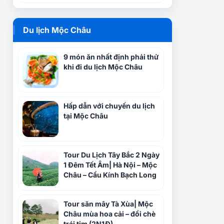
Du lịch Mộc Châu
9 món ăn nhất định phải thử
khi đi du lịch Mộc Châu
Hấp dẫn với chuyến du lịch
tại Mộc Châu
Tour Du Lịch Tây Bắc 2 Ngày
1 Đêm Tết Âm| Hà Nội – Mộc
Châu – Cầu Kính Bạch Long
Tour săn mây Tà Xùa| Mộc
Châu mùa hoa cải – đồi chè
trái tim (2N1Đ)