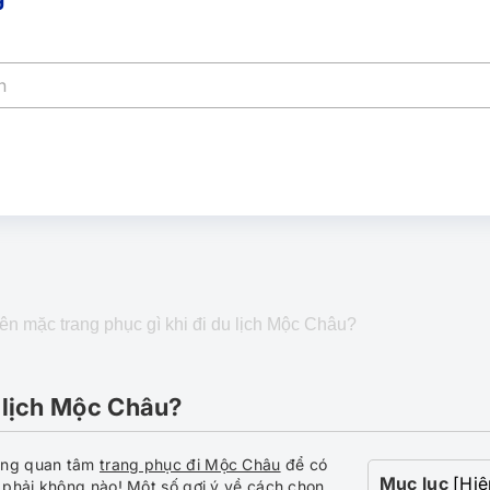
ên mặc trang phục gì khi đi du lịch Mộc Châu?
 lịch Mộc Châu?
đang quan tâm
trang phục đi Mộc Châu
để có
Mục lục
[Hiệ
 phải không nào! Một số gợi ý về cách chọn