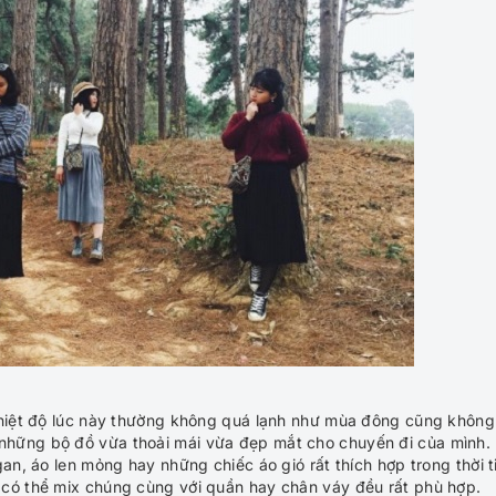
 Nhiệt độ lúc này thường không quá lạnh như mùa đông cũng không
những bộ đồ vừa thoải mái vừa đẹp mắt cho chuyến đi của mình.
an, áo len mỏng hay những chiếc áo gió rất thích hợp trong thời t
 có thể mix chúng cùng với quần hay chân váy đều rất phù hợp.