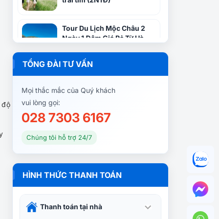
Tour Du Lịch Mộc Châu 2
Ngày 1 Đêm Giá Rẻ Từ Hà
Nội | Thung Khe – Dải Yếm –
Cầu kính Bạch Long – Nà Ka
TỔNG ĐÀI TƯ VẤN
Tour du lịch Mộc Châu Tà
Xùa 2 ngày 1 đêm: Khám
Mọi thắc mắc của Quý khách
Phá Cao Nguyên và Săn
vui lòng gọi:
 độ
Mây
028 7303 6167
Tour Mộc Châu hái mận 2
y
ngày 1 đêm | Rừng thông
Chúng tôi hỗ trợ 24/7
Bản Áng – Cầu Kính Bạch
Long – Đồi chè Trái tim
Đến Mộc Châu mùa hè này,
HÌNH THỨC THANH TOÁN
khám phá núi rừng Tây Bắc
Thanh toán tại nhà