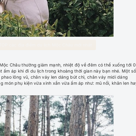
TOP các địa điểm du lịch Mộc Châu mới nhất
i Mộc Châu thường giảm mạnh, nhiệt độ về đêm có thể xuống tới 0
 ấm áp khi đi du lịch trong khoảng thời gian này bạn nhé. Một số
 phao lông vũ, chân váy len dáng bút chì, chân váy midi dáng
ng món phụ kiện vừa xinh xắn vừa ấm áp như: mũ nồi, khăn len ha