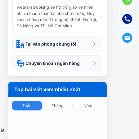
Kinh nghiệm du lịch Mộc
Châu mùa hoa cải trắng
Vietnam Booking sẽ hỗ trợ giao vé miễn
phí và thanh toán tại nhà cho những Quý
khách hàng nào ở trong nội thành Hà Nội,
Đà Nẵng Và TP. Hồ Chí Minh.
Tour Mai Châu – Mộc Châu
2 Ngày 1 Đêm: Hành Trình
Khám Phá Vẻ Đẹp Tây Bắc
Tại văn phòng chúng tôi
Khám phá lễ hội 2/9 Mộc
Chuyển khoản ngân hàng
Châu – Tết Độc Lập của
người H’Mong
Top bài viết xem nhiều nhất
Thiên đường du lịch Mộc
Châu có hoa gì đẹp nhất?
Tuần
Tháng
Năm
Mộc Châu là ở đâu? Có gì
đặc biệt mà ai cũng xiêu
iết
lòng?