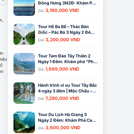
Đông Hưng 3N2Đ: Khám Phá
Biển Trà Cổ và Đông Hưng
3,190,000 VND
Giá:
Đáng Nhớ
n,
Tour Hồ Ba Bể – Thác Bản
Giốc – Pác Bó 3 Ngày 2 Đêm:
Hành Trình Khám Phá Vùng
3,200,000 VND
Giá:
Đất Huyền Thoại
ơn
Tour Tam Đảo Tây Thiên 2
 nếu
Ngày 1 Đêm: Khám phá “Phố
mồ
núi Đà Lạt” của miền Bắc
1,699,000 VND
Giá:
áo
Hành trình vi vu Tour Tây Bắc
4 ngày 3 đêm | Mộc Châu –
Điện Biên – Sapa
7,290,000 VND
Giá:
Tour Du Lịch Hà Giang 3
Ngày 2 Đêm: Khám Phá Cao
Nguyên Đá Đồng Văn và
3,600,000 VND
Giá:
Sông Nho Quế