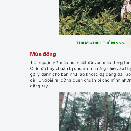
THAM KHẢO THÊM >>>
Mùa đông
Trái ngược với mùa hè, nhiệt độ vào mùa đông tạ
C do đó hãy chuẩn bị cho mình những chiếc áo thật
gợi ý dành cho bạn như: áo khoác dạ dáng dài, áo
dài,...Ngoài ra, đừng quên chuẩn bị cho mình nhữ
găng tay.