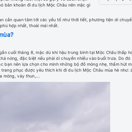
 bỏ băn khoăn đi du lịch Mộc Châu nên mặc gì
n cần quan tâm tới các yếu tố như thời tiết, phương tiện di chuyể
phù hợp nhất, thoải mái nhất.
 mùa?
ần cuối tháng 8, mặc dù khí hậu trung bình tại Mộc Châu thấp h
há nóng, đặc biệt nếu phải di chuyển nhiều vào buổi trưa. Do đó
ác bạn nên lựa chọn cho mình những bộ đồ mỏng nhẹ, thấm hút 
số trang phục được yêu thích khi đi du lịch Mộc Châu mùa hè như: 
a mỏng, váy thun,...