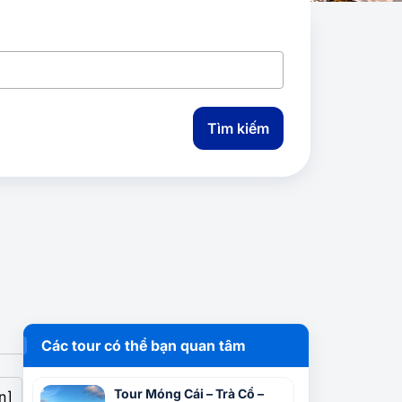
Tìm kiếm
Các tour có thể bạn quan tâm
Tour Móng Cái – Trà Cổ –
n]