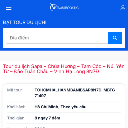
ĐẶT TOUR DU LỊCH!
Tour du lịch Sapa – Chùa Hương – Tam Cốc – Núi Yên
Tử – Đảo Tuần Châu – Vịnh Hạ Long 8N7Đ
Mã tour
TOHCMHALHANMBANIBSAP8N7D-MBTG-
71497
Khởi hành
Hồ Chí Minh, Theo yêu cầu
Thời gian
8 ngày 7 đêm