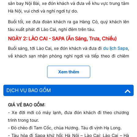
sân bay Nội Bài, xe đón khách và đưa về khu vực trung tâm
Hà Nội, vui chơi và nghỉ ngơi tự do.
Buổi tối, xe đưa đoàn khách ra ga Hàng Cỏ, quý khách lên
tàu xuất phát đi Lào Cai, nghỉ đêm trên tàu.
NGÀY 2: LÀO CAI - SAPA (Ăn Sáng, Trưa, Chiều)
Buổi sáng, tới Lào Cai, xe đón khách và đưa đi
du lịch Sapa
,
về khách sạn nhận phòng nghỉ ngơi và tiếp theo đi chiêm
ngưỡng cảnh đẹp hùng vỹ ấn tượng của
Thác Bạc
.
Xem thêm
Buổi chiều, đoàn khách ghé thăm
bản Cát Cát
, có cơ hội tìm
hiểu kỹ hơn về nghề dệt của dân tộc H’Mông hoặc lựa chọn
đi
bản Tả Van
, giao lưu, chuyện tò cùng người H’mông và
DỊCH VỤ BAO GỒM
người Dáy.
GIÁ VÉ BAO GỒM:
- Xe đời mới có máy lạnh, đưa đón khách đi theo chương
trình trong tour.
- Đò chèo đi Tam Cốc, chùa Hương. Tàu đi vịnh Hạ Long.
- Tàu hỏa đi Sapa khứ hồi: Hà Nội – Lào Cai; Lào Cai – Hà