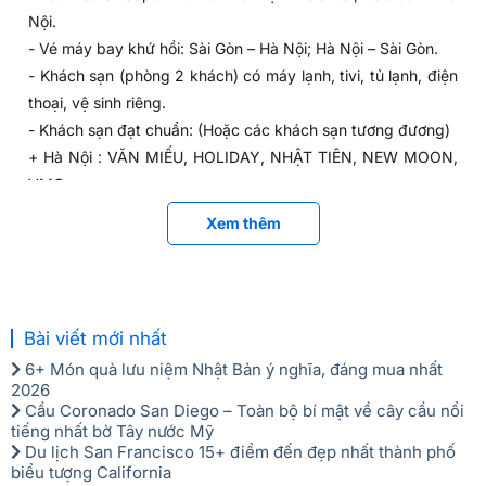
Nội.
- Vé máy bay khứ hồi: Sài Gòn – Hà Nội; Hà Nội – Sài Gòn.
- Khách sạn (phòng 2 khách) có máy lạnh, tivi, tủ lạnh, điện
thoại, vệ sinh riêng.
- Khách sạn đạt chuẩn: (Hoặc các khách sạn tương đương)
+ Hà Nội : VĂN MIẾU, HOLIDAY, NHẬT TIÊN, NEW MOON,
VMQ.
Buổi tối quý khách đi dạo, ngắm cảnh Sapa về đêm, thăm
+ Hạ Long : BƯU ĐIỆN, BẠCH ĐẰNG, VÂN HẢI, ÁNH
Nhà Thờ Đá, Chợ tình Sapa
(nếu đi đúng đêm thứ bảy) và
Xem thêm
DƯƠNG.
nghỉ đêm tại Sapa.
+ SaPa : HOÀNG HÀ, RIVERSIDE.
NGÀY 3: SAPA - LÀO CAI - HÀ NỘI (Ăn Sáng, Trưa,
Chiều)
- Khách sạn Hà Nội 3 sao, Hạ Long-Sa Pa 4 sao: (Hoặc các
khách sạn tương đương)
Buổi sáng, đoàn khách đi tham quan các ngôi biệt thự cổ,
Bài viết mới nhất
+ Hà Nội : FRIST EDEN, SANTA BARBARA, EASTIN EASY.
chinh phục đỉnh
Hàm Rồng
, tham quan
Cổng Trời, Hòn Phụ
6+ Món quà lưu niệm Nhật Bản ý nghĩa, đáng mua nhất
+ Hạ Long : HERITAGE, SÀI GÒN – HẠ LONG.
Tử
và đắm mình trong làn sương mờ ảo đặc biệt của Sapa.
2026
+ Sapa : MƯỜNG THANH SAPA.
Cầu Coronado San Diego – Toàn bộ bí mật về cây cầu nổi
Buổi chiều quý khách trả phòng khách sạn, ghé qua chợ
- Khách sạn 4 sao: (Hoặc các khách sạn tương đương)
tiếng nhất bờ Tây nước Mỹ
Sapa nơi bày bán nhiều đặc sản của các dân tộc ít người
Du lịch San Francisco 15+ điểm đến đẹp nhất thành phố
+ Hà Nội : FLOWER GARDEN, MERCURE, VISTA
Tây Bắc. Xe đưa đoàn khách trở lại Lào Cai. Sau đó, đoàn
biểu tượng California
+ Hạ Long : HERITAGE, SÀI GÒN – HẠ LONG.