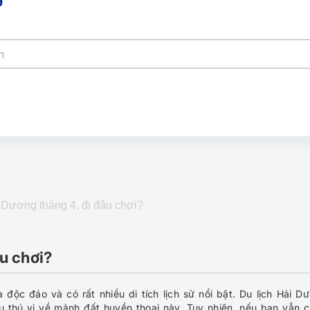
 Dương tháng 4, đi đâu chơi?
âu chơi?
độc đáo và có rất nhiều di tích lịch sử nổi bật.
Du lịch Hải D
u thú vị về mảnh đất huyền thoại này. Tuy nhiên, nếu bạn vẫn 