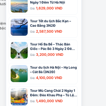
Ngày 1 Đêm Từ Hà Nội
dưới
1,629,000 VND
Giá:
Tour Tết du lịch Bắc Kạn –
hiệm
Cao Bằng 3N2Đ
 bậc
2,587,500 VND
Giá:
.
Tour Hồ Ba Bể – Thác Bản
Giốc – Pác Bó 3 Ngày 2 Đêm:
Hành Trình Khám Phá Vùng
3,200,000 VND
Giá:
Đất Huyền Thoại
Tour du lịch Hà Nội – Hạ Long
– Cát Bà (3N2Đ)
4,100,000 VND
Giá:
Tour Mù Cang Chải 2 Ngày 1
Đêm: Đèo Khau Phạ – Tú Lệ |
Mùa vàng trên Tây Bắc
1,490,000 VND
Giá: