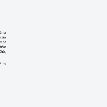
làng
 của
 Một
Khắc
Khê,
king