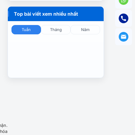
Top bài viết xem nhiều nhất
Tuần
Tháng
Năm
hận.
 hóa