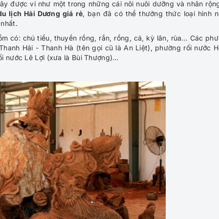
đây được ví như một trong những cái nôi nuôi dưỡng và nhân rộn
du lịch Hải Dương giá rẻ
, bạn đã có thể thưởng thức loại hình 
nhất.
m có: chú tiểu, thuyền rồng, rắn, rồng, cá, kỳ lân, rùa… Các ph
 Thanh Hải - Thanh Hà (tên gọi cũ là An Liệt), phường rối nước 
i nước Lê Lợi (xưa là Bùi Thượng)…