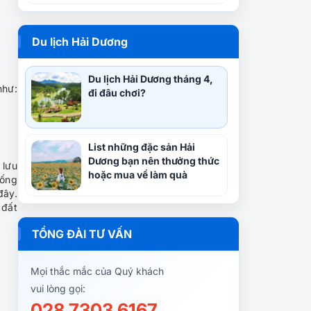
Du lịch Hải Dương
Du lịch Hải Dương tháng 4,
như:
đi đâu chơi?
List những đặc sản Hải
Dương bạn nên thưởng thức
 lưu
hoặc mua về làm quà
hống
đây.
 đất
TỔNG ĐÀI TƯ VẤN
Mọi thắc mắc của Quý khách
vui lòng gọi:
028 7303 6167