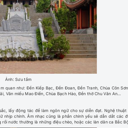
Ảnh: Sưu tầm
ham quan như: Đền Kiếp Bạc, Đền Đoan, Đền Tranh, Chùa Côn Sơn
rãi, Văn miếu Mao Điền, Chùa Bạch Hào, Đền thờ Chu Văn An…
 sắc, lấy động tác để làm ngôn ngữ cho sự diễn đạt. Nghệ thuật
iữ nhịp chính. Âm nhạc cũng là phần chính yếu sẽ dẫn dắt các 
g rối nước thường là những điệu chèo, hoặc các làn dân ca Bắc Bộ