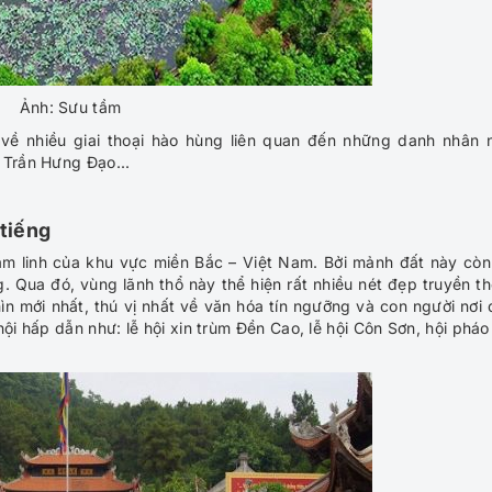
Ảnh: Sưu tầm
ề nhiều giai thoại hào hùng liên quan đến những danh nhân 
 Trần Hưng Đạo...
 tiếng
âm linh của khu vực miền Bắc – Việt Nam. Bởi mảnh đất này còn
ng. Qua đó, vùng lãnh thổ này thể hiện rất nhiều nét đẹp truyền t
 mới nhất, thú vị nhất về văn hóa tín ngưỡng và con người nơi 
hội hấp dẫn như: lễ hội xin trùm Đền Cao, lễ hội Côn Sơn, hội pháo