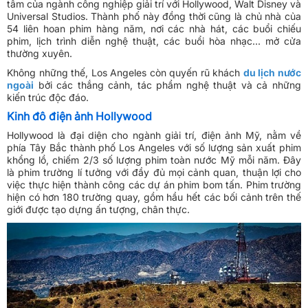
tâm của ngành công nghiệp giải trí với Hollywood, Walt Disney và
Universal Studios. Thành phố này đồng thời cũng là chủ nhà của
54 liên hoan phim hàng năm, nơi các nhà hát, các buổi chiếu
phim, lịch trình diễn nghệ thuật, các buổi hòa nhạc... mở cửa
thường xuyên.
Không những thế, Los Angeles còn quyến rũ khách
du lịch nước
ngoài
bởi các thắng cảnh, tác phẩm nghệ thuật và cả những
kiến trúc độc đáo.
Kinh đô điện ảnh Hollywood
Hollywood là đại diện cho ngành giải trí, điện ảnh Mỹ, nằm về
phía Tây Bắc thành phố Los Angeles với số lượng sản xuất phim
khổng lồ, chiếm 2/3 số lượng phim toàn nước Mỹ mỗi năm. Đây
là phim trường lí tưởng với đầy đủ mọi cảnh quan, thuận lợi cho
việc thực hiện thành công các dự án phim bom tấn. Phim trường
hiện có hơn 180 trường quay, gồm hầu hết các bối cảnh trên thế
giới được tạo dựng ấn tượng, chân thực.