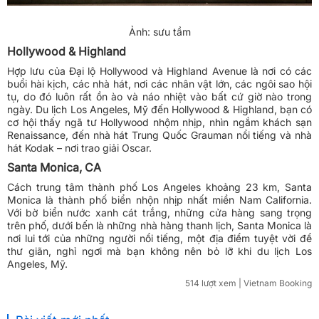
Ảnh: sưu tầm
Hollywood & Highland
Hợp lưu của Đại lộ Hollywood và Highland Avenue là nơi có các
buổi hài kịch, các nhà hát, nơi các nhân vật lớn, các ngôi sao hội
tụ, do đó luôn rất ồn ào và náo nhiệt vào bất cứ giờ nào trong
ngày. Du lịch Los Angeles, Mỹ đến Hollywood & Highland, bạn có
cơ hội thấy ngã tư Hollywood nhộm nhịp, nhìn ngắm khách sạn
Renaissance, đến nhà hát Trung Quốc Grauman nổi tiếng và nhà
hát Kodak – nơi trao giải Oscar.
Santa Monica, CA
Cách trung tâm thành phố Los Angeles khoảng 23 km, Santa
Monica là thành phố biển nhộn nhịp nhất miền Nam California.
Với bờ biển nước xanh cát trắng, những cửa hàng sang trọng
trên phố, dưới bến là những nhà hàng thanh lịch, Santa Monica là
nơi lui tới của những người nổi tiếng, một địa điểm tuyệt vời để
thư giãn, nghỉ ngơi mà bạn không nên bỏ lỡ khi du lịch Los
Angeles, Mỹ.
514 lượt xem
| Vietnam Booking