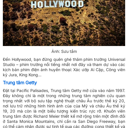
Ảnh: Sưu tầm
Đến Hollywood, bạn đừng quên ghé thăm phim trường Universal
Studio – phim trường nổi tiếng nhất nơi đây và tham dự vào các
kịch bản phim điện ảnh huyền thoại: Xác ướp Ai Cập, Công viên
kỷ Jura, King Kong…
Trung tâm Getty
Đặt tại Pacific Palisades, Trung tâm Getty mở cửa vào năm 1997.
Đây không chỉ là một trong những trung tâm nghiên cứu quan
trọng nhất với bộ sưu tập nghệ thuật châu Âu trước thế kỷ 20,
nơi lưu trữ những hình hình ảnh của của Mỹ và châu Âu thế kỷ
19, 20 mà còn là một biểu tượng kiến trúc rực rỡ. Khuôn viên
trung tâm được Richard Meier thiết kế mở rộng trên một đỉnh đồi
ở Santa Monica Mountains, chỉ cần ra San Diego Freeway, bạn
có thể cảm nhận được sự tinh tế qua các đường cong thiết kế và