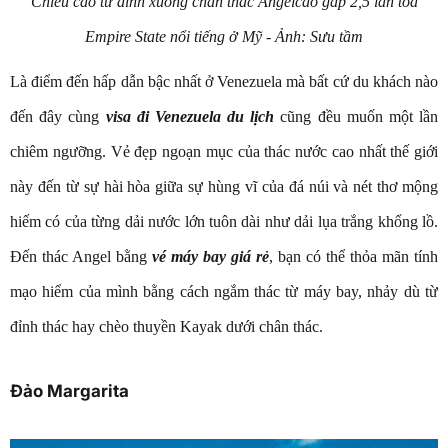
Chiều cao từ đỉnh xuống chân thác Angelcao gấp 2,5 lần tòa
Empire State nổi tiếng ở Mỹ - Ảnh: Sưu tầm
Là điểm đến hấp dẫn bậc nhất ở Venezuela mà bất cứ du khách nào
đến đây cùng
visa đi Venezuela du lịch
cũng đều muốn một lần
chiêm ngưỡng. Vẻ đẹp ngoạn mục của thác nước cao nhất thế giới
này đến từ sự hài hòa giữa sự hùng vĩ của đá núi và nét thơ mộng
hiếm có của từng dải nước lớn tuôn dài như dải lụa trắng khổng lồ.
Đến thác Angel bằng
vé máy bay giá rẻ
, bạn có thể thỏa mãn tính
mạo hiểm của mình bằng cách ngắm thác từ máy bay, nhảy dù từ
đỉnh thác hay chèo thuyền Kayak dưới chân thác.
Đảo Margarita