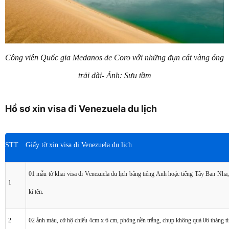
Công viên Quốc gia Medanos de Coro với những đụn cát vàng óng
trải dài- Ảnh: Sưu tầm
Hồ sơ xin visa đi Venezuela du lịch
STT
Giấy tờ xin visa đi Venezuela du lịch
01 mẫu tờ khai visa đi Venezuela du lịch bằng tiếng Anh hoặc tiếng Tây Ban Nha,
1
kí tên.
2
02 ảnh màu, cỡ hộ chiếu 4cm x 6 cm, phông nền trắng, chụp không quá 06 tháng tí