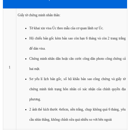
Giấy tờ chứng minh nhân thân:
Tờ khai xin visa Úc theo mẫu của cơ quan lãnh sự Úc.
Hộ chiếu bản gốc kèm bản sao còn hạn 6 tháng và còn 2 trang trắng
để dán visa.
Chứng minh nhân dân hoặc căn cước công dân photo công chứng cả
1
hai mặt.
Sơ yếu lí lịch bản gốc, sổ hộ khẩu bản sao công chứng và giấy tờ
chứng minh tình trạng hôn nhân có xác nhận của chính quyền địa
phương.
2 ảnh thẻ kích thước 4x6cm, nền trắng, chụp không quá 6 tháng, yêu
cầu nhìn thẳng, không chỉnh sửa quá nhiều so với bên ngoài