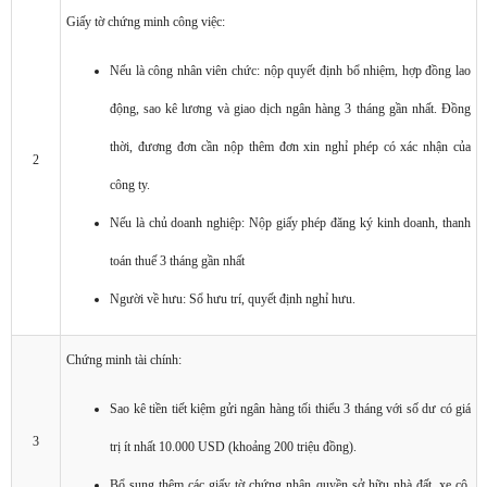
Giấy tờ chứng minh công việc:
Nếu là công nhân viên chức: nộp quyết định bổ nhiệm, hợp đồng lao
động, sao kê lương và giao dịch ngân hàng 3 tháng gần nhất. Đồng
thời, đương đơn cần nộp thêm đơn xin nghỉ phép có xác nhận của
2
công ty.
Nếu là chủ doanh nghiệp: Nộp giấy phép đăng ký kinh doanh, thanh
toán thuế 3 tháng gần nhất
Người về hưu: Sổ hưu trí, quyết định nghỉ hưu.
Chứng minh tài chính:
Sao kê tiền tiết kiệm gửi ngân hàng tối thiểu 3 tháng với số dư có giá
3
trị ít nhất 10.000 USD (khoảng 200 triệu đồng).
Bổ sung thêm các giấy tờ chứng nhận quyền sở hữu nhà đất, xe cộ,