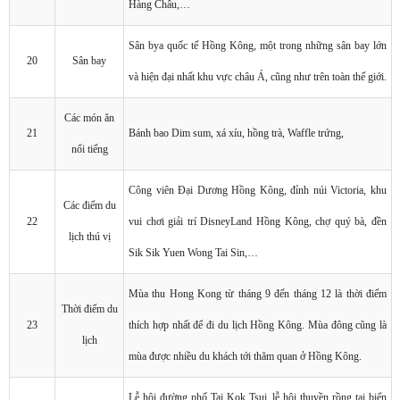
Hàng Châu,…
Sân bya quốc tế Hồng Kông, một trong những sân bay lớn
20
Sân bay
và hiện đại nhất khu vực châu Á, cũng như trên toàn thế giới.
Các món ăn
21
Bánh bao Dim sum, xá xíu, hồng trà, Waffle trứng,
nổi tiếng
Công viên Đại Dương Hồng Kông, đỉnh núi Victoria, khu
Các điểm du
22
vui chơi giải trí DisneyLand Hồng Kông, chợ quý bà, đền
lịch thú vị
Sik Sik Yuen Wong Tai Sin,…
Mùa thu Hong Kong từ tháng 9 đến tháng 12 là thời điểm
Thời điểm du
23
thích hợp nhất để đi du lịch Hồng Kông. Mùa đông cũng là
lịch
mùa được nhiều du khách tới thăm quan ở Hồng Kông.
Lễ hội đường phố Tai Kok Tsui, lễ hội thuyền rồng tại biển