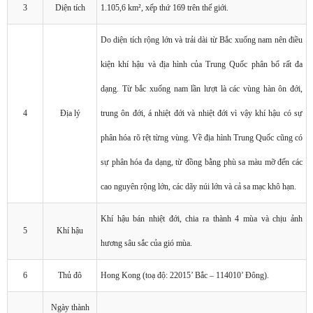
3
Diện tích
1.105,6 km², xếp thứ 169 trên thế giới.
Do diện tích rộng lớn và trải dài từ Bắc xuống nam nên điều
kiện khí hậu và địa hình của Trung Quốc phân bổ rất đa
dạng. Từ bắc xuống nam lần lượt là các vùng hàn ôn đới,
4
Địa lý
trung ôn đới, á nhiệt đới và nhiệt đới vì vậy khí hậu có sự
phân hóa rõ rệt từng vùng. Về địa hình Trung Quốc cũng có
sự phân hóa đa dạng, từ đồng bằng phù sa màu mỡ đến các
cao nguyên rộng lớn, các dãy núi lớn và cả sa mạc khô hạn.
Khí hậu bán nhiệt đới, chia ra thành 4 mùa và chịu ảnh
5
Khí hậu
hương sâu sắc của gió mùa.
6
Thủ đô
Hong Kong (toạ độ: 22015’ Bắc – 114010’ Đông).
Ngày thành