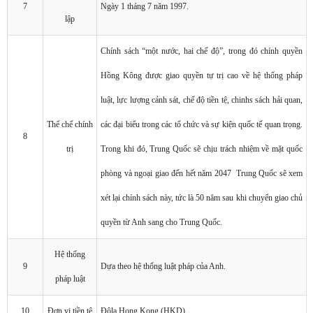
7
Ngày 1 tháng 7 năm 1997.
lập
Chính sách “một nước, hai chế độ”, trong đó chính quyền
Hồng Kông được giao quyền tự trị cao về hệ thống pháp
luật, lực lượng cảnh sát, chế độ tiền tệ, chinhs sách hải quan,
Thể chế chính
các đại biểu trong các tổ chức và sự kiện quốc tế quan trọng.
8
trị
Trong khi đó, Trung Quốc sẽ chịu trách nhiệm về mặt quốc
phòng và ngoại giao đến hết năm 2047 Trung Quốc sẽ xem
xét lại chính sách này, tức là 50 năm sau khi chuyển giao chủ
quyền từ Anh sang cho Trung Quốc.
Hệ thống
9
Dựa theo hệ thống luật pháp của Anh.
pháp luật
10
Đơn vị tiền tệ
Đôla Hong Kong (HKD).