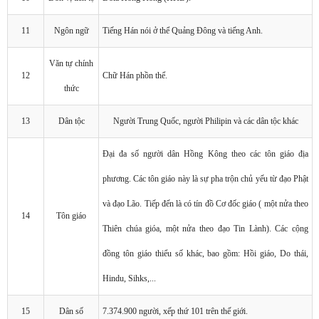
11
Ngôn ngữ
Tiếng Hán nói ở thể Quảng Đông và tiếng Anh.
Văn tự chính
12
Chữ Hán phồn thể.
thức
13
Dân tộc
Người Trung Quốc, người Philipin và các dân tộc khác
Đại đa số người dân Hồng Kông theo các tôn giáo địa
phương. Các tôn giáo này là sự pha trộn chủ yếu từ đạo Phật
và đạo Lão. Tiếp đến là có tín đồ Cơ đốc giáo ( một nửa theo
14
Tôn giáo
Thiên chúa gióa, một nửa theo đạo Tin Lành). Các cộng
đồng tôn giáo thiểu số khác, bao gồm: Hồi giáo, Do thái,
Hindu, Sihks,...
15
Dân số
7.374.900 người, xếp thứ 101 trên thế giới.