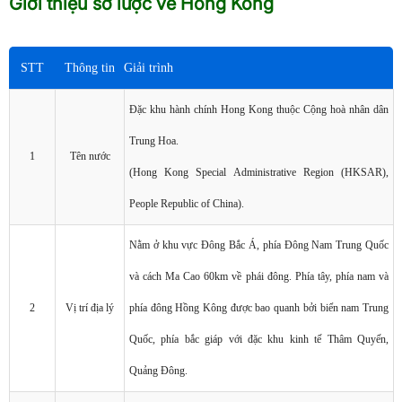
Giới thiệu sơ lược về Hong Kong
STT
Thông tin
Giải trình
Đặc khu hành chính Hong Kong thuộc Cộng hoà nhân dân
Trung Hoa.
1
Tên nước
(Hong Kong Special Administrative Region (HKSAR),
People Republic of China).
Nằm ở khu vực Đông Bắc Á, phía Đông Nam Trung Quốc
và cách Ma Cao 60km về phái đông. Phía tây, phía nam và
2
Vị trí địa lý
phía đông Hồng Kông được bao quanh bởi biển nam Trung
Quốc, phía bắc giáp với đặc khu kinh tế Thâm Quyến,
Quảng Đông.