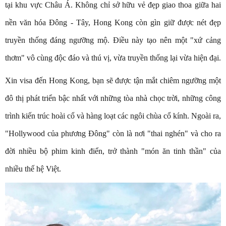
tại khu vực Châu Á. Không chỉ sở hữu vẻ đẹp giao thoa giữa hai
nền văn hóa Đông - Tây, Hong Kong còn gìn giữ được nét đẹp
truyền thống đáng ngưỡng mộ. Điều này tạo nên một "xứ cảng
thơm" vô cùng độc đáo và thú vị, vừa truyền thống lại vừa hiện đại.
Xin visa đến Hong Kong, bạn sẽ được tận mắt chiêm ngưỡng một
đô thị phát triển bậc nhất với những tòa nhà chọc trời, những công
trình kiến trúc hoài cổ và hàng loạt các ngôi chùa cổ kính. Ngoài ra,
"Hollywood của phương Đông" còn là nơi "thai nghén" và cho ra
đời nhiều bộ phim kinh điển, trở thành "món ăn tinh thần" của
nhiều thế hệ Việt.