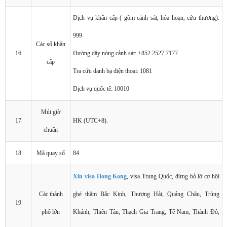
Dịch vụ khẩn cấp ( gồm cảnh sát, hỏa hoạn, cứu thương):
999
Các số khẩn
16
Đường dây nóng cảnh sát: +852 2527 7177
cấp
Tra cứu danh bạ điện thoại: 1081
Dịch vụ quốc tế: 10010
Múi giờ
17
HK (UTC+8).
chuẩn
18
Mã quay số
84
Xin visa Hong Kong
, visa Trung Quốc, đừng bỏ lỡ cơ hội
Các thành
ghé thăm Bắc Kinh, Thượng Hải, Quảng Châu, Trùng
19
phố lớn
Khánh, Thiên Tân, Thạch Gia Trang, Tế Nam, Thành Đô,