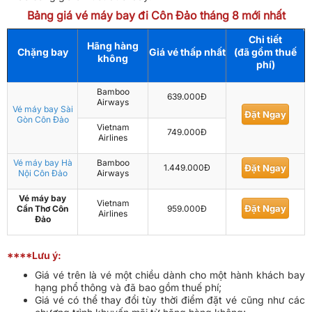
Bảng giá vé máy bay đi Côn Đảo tháng 8 mới nhất
Chi tiết
Hãng hàng
Chặng bay
Giá vé thấp nhất
(đã gồm thuế
không
phí)
Bamboo
639.000Đ
Airways
Vé máy bay Sài
Đặt Ngay
Gòn Côn Đảo
Vietnam
749.000Đ
Airlines
Vé máy bay Hà
Bamboo
1.449.000Đ
Đặt Ngay
Nội Côn Đảo
Airways
Vé máy bay
Vietnam
Đặt Ngay
Cần Thơ Côn
959.000Đ
Airlines
Đảo
****Lưu ý:
Giá vé trên là vé một chiều dành cho một hành khách bay
hạng phổ thông và đã bao gồm thuế phí;
Giá vé có thể thay đổi tùy thời điểm đặt vé cũng như các