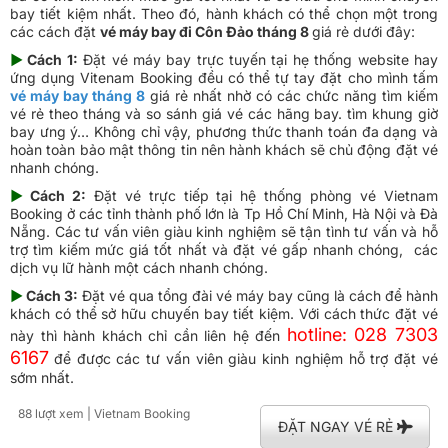
bay tiết kiệm nhất. Theo đó, hành khách có thể chọn một trong
các cách đặt
vé máy bay đi Côn Đảo tháng 8
giá rẻ dưới đây:
►
Cách 1:
Đặt vé máy bay trực tuyến tại hẹ thống website hay
ứng dụng Vitenam Booking đều có thể tự tay đặt cho mình tấm
vé máy bay tháng 8
giá rẻ nhất nhờ có các chức năng tìm kiếm
vé rẻ theo tháng và so sánh giá vé các hãng bay. tìm khung giờ
bay ưng ý… Không chỉ vậy, phương thức thanh toán đa dạng và
hoàn toàn bảo mật thông tin nên hành khách sẽ chủ động đặt vé
nhanh chóng.
►
Cách 2:
Đặt vé trực tiếp tại hệ thống phòng vé Vietnam
Booking ở các tỉnh thành phố lớn là Tp Hồ Chí Minh, Hà Nội và Đà
Nẵng. Các tư vấn viên giàu kinh nghiệm sẽ tận tình tư vấn và hỗ
trợ tìm kiếm mức giá tốt nhất và đặt vé gấp nhanh chóng, các
dịch vụ lữ hành một cách nhanh chóng.
►
Cách 3:
Đặt vé qua tổng đài vé máy bay cũng là cách để hành
khách có thể sở hữu chuyến bay tiết kiệm. Với cách thức đặt vé
hotline: 028 7303
này thì hành khách chỉ cần liên hệ đến
6167
​
để được các tư vấn viên giàu kinh nghiệm hỗ trợ đặt vé
sớm nhất.
88 lượt xem
| Vietnam Booking
ĐẶT NGAY VÉ RẺ