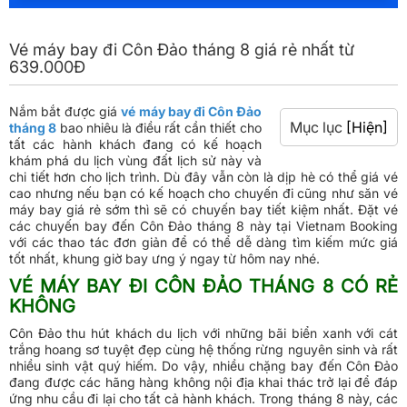
Vé máy bay đi Côn Đảo tháng 8 giá rẻ nhất từ
639.000Đ
Nắm bắt được giá
vé máy bay đi Côn Đảo
Mục lục
[Hiện]
tháng 8
bao nhiêu là điều rất cần thiết cho
tất các hành khách đang có kế hoạch
khám phá du lịch vùng đất lịch sử này và
chi tiết hơn cho lịch trình. Dù đây vẫn còn là dịp hè có thể giá vé
cao nhưng nếu bạn có kế hoạch cho chuyến đi cũng như săn vé
máy bay giá rẻ sớm thì sẽ có chuyến bay tiết kiệm nhất. Đặt vé
các chuyến bay đến Côn Đảo tháng 8 này tại Vietnam Booking
với các thao tác đơn giản để có thể dễ dàng tìm kiếm mức giá
tốt nhất, khung giờ bay ưng ý ngay từ hôm nay nhé.
VÉ MÁY BAY ĐI CÔN ĐẢO THÁNG 8 CÓ RẺ
KHÔNG
Côn Đảo thu hút khách du lịch với những bãi biển xanh với cát
trắng hoang sơ tuyệt đẹp cùng hệ thống rừng nguyên sinh và rất
nhiều sinh vật quý hiếm. Do vậy, nhiều chặng bay đến Côn Đảo
đang được các hãng hàng không nội địa khai thác trở lại để đáp
ứng nhu cầu đi lại cho tất cả hành khách. Trong tháng 8 này, các