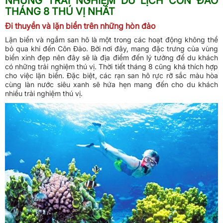
NHỮNG TRẢI NGHIỆM DU LỊCH CÔN ĐẢO
THÁNG 8 THÚ VỊ NHẤT
Đi thuyền và lặn biển trên những hòn đảo
Lặn biển và ngắm san hô là một trong các hoạt động không thể
bỏ qua khi đến Côn Đảo. Bởi nơi đây, mang đặc trưng của vùng
biển xinh đẹp nên đây sẽ là địa điểm đến lý tưởng để du khách
có những trải nghiệm thú vị. Thời tiết tháng 8 cũng khá thích hợp
cho việc lặn biển. Đặc biệt, các rạn san hô rực rỡ sắc màu hòa
cùng làn nước siêu xanh sẽ hứa hẹn mang đến cho du khách
nhiều trải nghiệm thú vị.