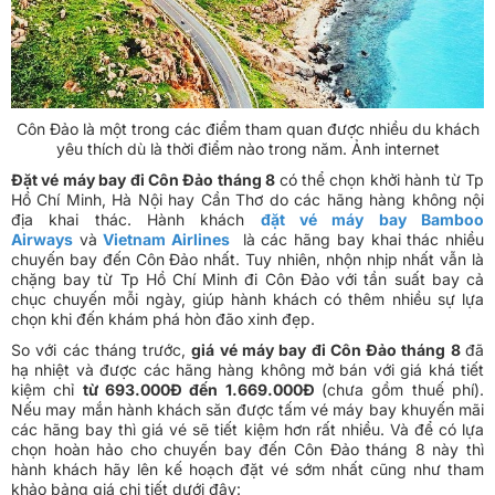
Côn Đảo là một trong các điểm tham quan được nhiều du khách
yêu thích dù là thời điểm nào trong năm. Ảnh internet
Đặt vé máy bay đi Côn Đảo tháng 8
có thể chọn khởi hành từ Tp
Hồ Chí Minh, Hà Nội hay Cần Thơ do các hãng hàng không nội
địa khai thác. Hành khách
đặt vé máy bay Bamboo
Airways
và
Vietnam Airlines
là các hãng bay khai thác nhiều
chuyến bay đến Côn Đảo nhất. Tuy nhiên, nhộn nhịp nhất vẫn là
chặng bay từ Tp Hồ Chí Minh đi Côn Đảo với tần suất bay cả
chục chuyến mỗi ngày, giúp hành khách có thêm nhiều sự lựa
chọn khi đến khám phá hòn đão xinh đẹp.
So với các tháng trước,
giá vé máy bay đi Côn Đảo tháng 8
đã
hạ nhiệt và được các hãng hàng không mở bán với giá khá tiết
kiệm chỉ
từ 693.000Đ đến 1.669.000Đ
(chưa gồm thuế phí).
Nếu may mắn hành khách săn được tấm vé máy bay khuyến mãi
các hãng bay thì giá vé sẽ tiết kiệm hơn rất nhiều. Và để có lựa
chọn hoàn hảo cho chuyến bay đến Côn Đảo tháng 8 này thì
hành khách hãy lên kế hoạch đặt vé sớm nhất cũng như tham
khảo bảng giá chi tiết dưới đây: