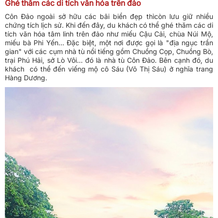
Ghé thăm các di tích văn hóa trên đảo
Côn Đảo ngoài sở hữu các bãi biển đẹp thìcòn lưu giữ nhiều
chứng tích lịch sử. Khi đến đây, du khách có thể ghé thăm các di
tích văn hóa tâm linh trên đảo như miếu Cậu Cải, chùa Núi Mộ,
miếu bà Phi Yến... Đặc biệt, một nơi được gọi là "địa ngục trần
gian" với các cụm nhà tù nổi tiếng gồm Chuồng Cọp, Chuồng Bò,
trại Phú Hải, sở Lò Vôi... đó là nhà tù Côn Đảo. Bên cạnh đó, du
khách có thể đến viếng mộ cô Sáu (Võ Thị Sáu) ở nghĩa trang
Hàng Dương.