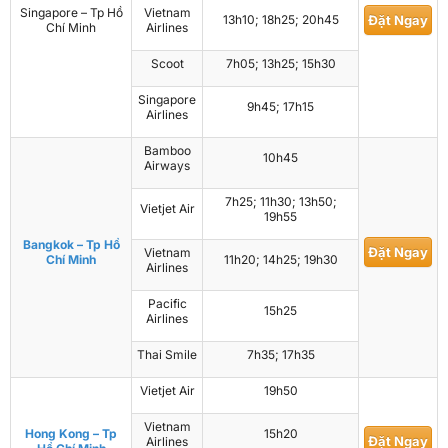
Singapore – Tp Hồ
Vietnam
13h10; 18h25; 20h45
Đặt Ngay
Chí Minh
Airlines
Scoot
7h05; 13h25; 15h30
Singapore
9h45; 17h15
Airlines
Bamboo
10h45
Airways
7h25; 11h30; 13h50;
Vietjet Air
19h55
Bangkok – Tp Hồ
Đặt Ngay
Vietnam
Chí Minh
11h20; 14h25; 19h30
Airlines
Pacific
15h25
Airlines
Thai Smile
7h35; 17h35
Vietjet Air
19h50
Vietnam
Hong Kong – Tp
15h20
Đặt Ngay
Airlines