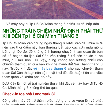
Vé máy bay đi Tp Hồ Chí Minh tháng 6 nhiều ưu đãi hấp dẫn
NHỮNG TRẢI NGHIỆM NHẤT ĐỊNH PHẢI THỬ
KHI ĐẾN Tp Hồ Chí Minh THÁNG 6
Tp Hồ Chí Minh vào những ngày tháng 6 bước vào đầu mùa mưa
nên vào thời điểm này bạn thường bắt gặp các cơn mưa giông
bất chợt. Do đó, để không ảnh hưởng chuyến tham quan thì bạn
có kế hoạch du lịch Sài Gòn vào tháng 6 thì nên chuẩn bị áo
mưa, dù, mủ, nón... Dù vậy, cũng không ảnh hưởng nhiều cho
chuyến tham quan của bạn khi ghé mảnh đất Sài Thành tháng 6
này. Trước khi đặt
vé máy bay tháng 6
cho các chuyến tham
quan Sài Gòn thì bạn nên cập nhật thời tiết để thuận tiện cho việc
tham quan và khám phá đó đây.
Dưới đây là một số trải nghiệm thú vị khi đặt vé máy bay đi Tp Hồ
Chí Minh tháng 6 không thể bỏ qua:
Check-in tòa nhà Landmark 81
Công trình này đã trở thành biểu tượng cho sự vươn lên và phát
triển mạnh mẽ, thịnh vượng Việt Nam. Landmark 81 củng được