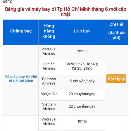
sớm:
Bảng giá vé máy bay đi Tp Hồ Chí Minh tháng 6 mới cập
nhật
Chi tiết
Hãng
Chặng bay
hàng
Lịch bay
(đã thuế
không
phí)
Vietravel
20h55
Airlines
Pacific
6h20; 9h25; 10h40;
Airlines
15h25; 21h10
Vé máy bay Hà Nội
Đặt Ngay
Bamboo
đi Hồ Chí Minh
11 chuyến/ngày
Airways
Vietjet Air
23 chuyến/ngày
Vietnam
22 chuyến/ngày
Airlines
Vietravel
10h15
Airlines