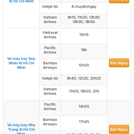
đi Hồ Chí Minh
Vietjet Air
8 chuyến/ngày
Vietnam
9h15; 11h20; 13h30;
Airlines
16h30; 18h50
Vietravel
15h15
Airlines
Pacific
19h
Airlines
Vé máy bay Quy
Đặt Ngay
Nhơn đi Hồ Chí
Bamboo
10h20
Minh
Airways
Vietjet Air
8h40; 12h25; 20h20
Vietnam
11h05; 16h05; 20h
Airlines
Pacific
14h05
Airlines
Bamboo
17h45
Airways
Vé máy bay Nha
Đặt Ngay
Trang đi Hồ Chí
Minh