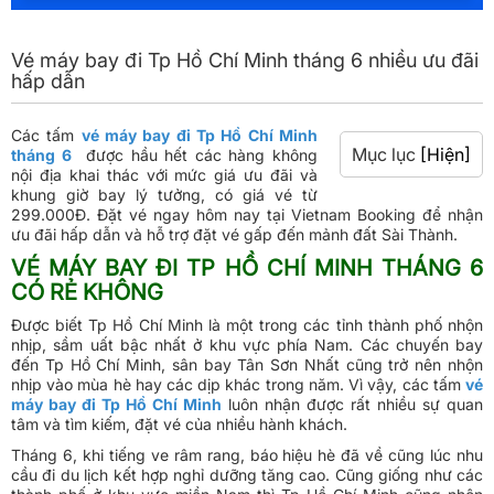
Vé máy bay đi Tp Hồ Chí Minh tháng 6 nhiều ưu đãi
hấp dẫn
Các tấm
vé máy bay đi Tp Hồ Chí Minh
Mục lục
[Hiện]
tháng 6
được hầu hết các hàng không
nội địa khai thác với mức giá ưu đãi và
khung giờ bay lý tưởng, có giá vé từ
299.000Đ. Đặt vé ngay hôm nay tại Vietnam Booking để nhận
ưu đãi hấp dẫn và hỗ trợ đặt vé gấp đến mảnh đất Sài Thành.
VÉ MÁY BAY ĐI TP HỒ CHÍ MINH THÁNG 6
CÓ RẺ KHÔNG
Được biết Tp Hồ Chí Minh là một trong các tỉnh thành phố nhộn
nhịp, sầm uất bậc nhất ở khu vực phía Nam. Các chuyến bay
đến Tp Hồ Chí Minh, sân bay Tân Sơn Nhất cũng trở nên nhộn
nhịp vào mùa hè hay các dịp khác trong năm. Vì vậy, các tấm
vé
máy bay đi Tp Hồ Chí Minh
luôn nhận được rất nhiều sự quan
tâm và tìm kiếm, đặt vé của nhiều hành khách.
Tháng 6, khi tiếng ve râm rang, báo hiệu hè đã về cũng lúc nhu
cầu đi du lịch kết hợp nghỉ dưỡng tăng cao. Cũng giống như các