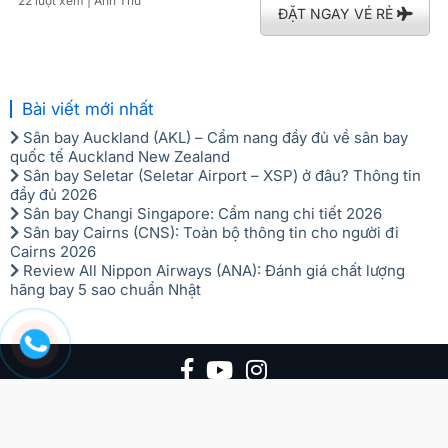
22 lượt xem
| Anh Thư
ĐẶT NGAY VÉ RẺ
Bài viết mới nhất
Sân bay Auckland (AKL) – Cẩm nang đầy đủ về sân bay
quốc tế Auckland New Zealand
Sân bay Seletar (Seletar Airport – XSP) ở đâu? Thông tin
đầy đủ 2026
Sân bay Changi Singapore: Cẩm nang chi tiết 2026
Sân bay Cairns (CNS): Toàn bộ thông tin cho người đi
Cairns 2026
Review All Nippon Airways (ANA): Đánh giá chất lượng
hãng bay 5 sao chuẩn Nhật
Liên hệ với chúng tôi:
(Hỗ trợ 24/7)