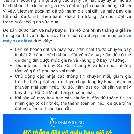
Vietnam Booking là một trong các đại lý vé máy bay uy tín, hỗ trợ
hành khách tìm kiếm vé giá rẻ và đặt vé gấp nhanh chóng. Chính
vì vậy, Vietnam Booking đã trở thành địa chỉ đặt vé máy bay giá
tốt nhất được rất nhiều hành khách tin tưởng lựa chọn đặt vé
trong suốt thời gian vừa qua.
Để săn được tấm
vé máy bay đi Tp Hồ Chí Minh tháng 6 giá rẻ
thì ngoài đặt vé ở địa chỉ uy tín thì cần áp dụng các mẹo
săn vé
máy bay giá rẻ
dưới đây
:
Lên kế hoạch đặt vé máy bay sớm nhất trước chuyến bay
ít nhất 2 tháng. Hành khách đặt vé máy bay sớm để có thể
dễ dàng tìm được mức giá rẻ và khung giờ bay lý tưởng.
Tham khảo lịch bay Sài Gòn tháng 6 và lựa chọn những
tấm vé giá rẻ phù hợp với mình.
Chủ động cập nhật các thông tin khuyến mãi, giảm giá
trên hệ thống đặt vé trực tuyến hay đăng ký Email nhận tin
khuyến mãi sớm nhất. Từ đó, nắm bắt cơ hội săn vé máy
bay đi Tp Hồ Chí Minh tháng 6 sớm nhất.
Khi săn vé máy bay bạn cần chuẩn bị đầy đủ thông tin cá
nhân giấy tờ cần thiết, thẻ thanh toan online... để quá trình
đặt vé diễn ra thuận lợi nhất.