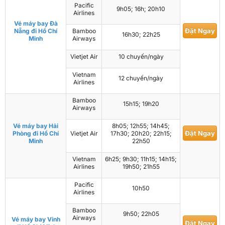
Pacific
9h05; 16h; 20h10
Airlines
Vé máy bay Đà
Đặt Ngay
Nẵng đi Hồ Chí
Bamboo
16h30; 22h25
Minh
Airways
Vietjet Air
10 chuyến/ngày
Vietnam
12 chuyến/ngày
Airlines
Bamboo
15h15; 19h20
Airways
Vé máy bay Hải
8h05; 12h55; 14h45;
Đặt Ngay
Phòng đi Hồ Chí
Vietjet Air
17h30; 20h20; 22h15;
Minh
22h50
Vietnam
6h25; 9h30; 11h15; 14h15;
Airlines
19h50; 21h55
Pacific
10h50
Airlines
Bamboo
9h50; 22h05
Airways
Vé máy bay Vinh
Đặt Ngay