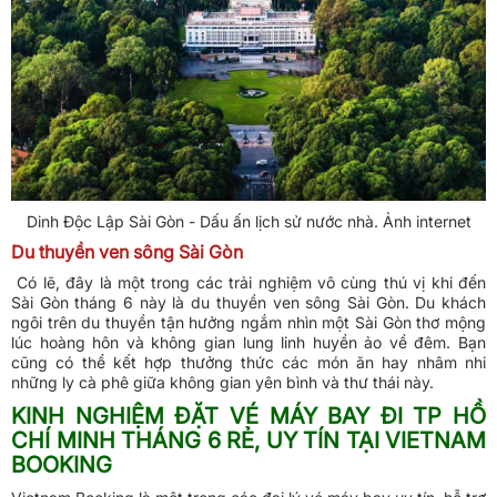
Dinh Độc Lập Sài Gòn - Dấu ấn lịch sử nước nhà. Ảnh internet
Du thuyền ven sông Sài Gòn
Có lẽ, đây là một trong các trải nghiệm vô cùng thú vị khi đến
Sài Gòn tháng 6 này là du thuyền ven sông Sài Gòn. Du khách
ngôi trên du thuyền tận hưởng ngắm nhìn một Sài Gòn thơ mộng
lúc hoàng hôn và không gian lung linh huyền ảo về đêm. Bạn
cũng có thể kết hợp thưởng thức các món ăn hay nhâm nhi
những ly cà phê giữa không gian yên bình và thư thái này.
KINH NGHIỆM ĐẶT VÉ MÁY BAY ĐI TP HỒ
CHÍ MINH THÁNG 6 RẺ, UY TÍN TẠI VIETNAM
BOOKING