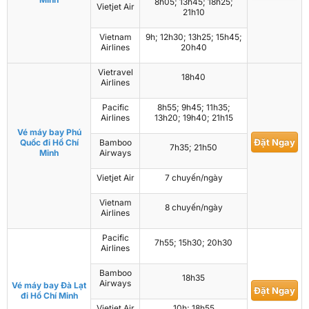
8h05; 13h45; 18h25;
Vietjet Air
21h10
Vietnam
9h; 12h30; 13h25; 15h45;
Airlines
20h40
Vietravel
18h40
Airlines
Pacific
8h55; 9h45; 11h35;
Airlines
13h20; 19h40; 21h15
Vé máy bay Phú
Đặt Ngay
Quốc đi Hồ Chí
Bamboo
7h35; 21h50
Minh
Airways
Vietjet Air
7 chuyến/ngày
Vietnam
8 chuyến/ngày
Airlines
Pacific
7h55; 15h30; 20h30
Airlines
Bamboo
18h35
Airways
Vé máy bay Đà Lạt
Đặt Ngay
đi Hồ Chí Minh
Vietjet Air
10h; 18h55