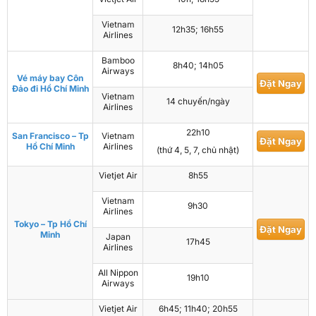
Vietnam
12h35; 16h55
Airlines
Bamboo
8h40; 14h05
Airways
Vé máy bay Côn
Đặt Ngay
Đảo đi Hồ Chí Minh
Vietnam
14 chuyến/ngày
Airlines
22h10
San Francisco – Tp
Vietnam
Đặt Ngay
Hồ Chí Minh
Airlines
(thứ 4, 5, 7, chủ nhật)
Vietjet Air
8h55
Vietnam
9h30
Airlines
Tokyo – Tp Hồ Chí
Đặt Ngay
Minh
Japan
17h45
Airlines
All Nippon
19h10
Airways
Vietjet Air
6h45; 11h40; 20h55