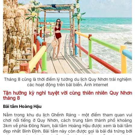
Tháng 8 cũng là thời điểm lý tưởng du lịch Quy Nhơn trải nghiệm
các hoạt động trên bãi biển. Ảnh internet
Tận hưởng kỳ nghỉ tuyệt vời cùng thiên nhiên Quy Nhơn
tháng 8
Bãi tắm Hoàng Hậu
Nằm trong khu du lịch Ghềnh Ráng - một điểm tham quan vui
chơi nổi tiếng ở Quy Nhơn, cách trung tâm thành phố khoảng
3km về phía Đông Nam, bãi tắm Hoàng Hậu được xem là bãi tắm
đẹp nhất Bình Định. Bãi tắm này còn được gọi là bãi đá trứng bởi