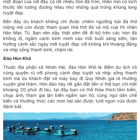
một đoạn của nơi đây có rất nhiều hòn đá tròn, nhẵn mịn có kích
thước lớn tương đương nhau như những quả trứng khủng long
tuyệt đẹp.
Đến đây du khách không chỉ được chiêm ngưỡng bãi đá thơ
mộng mà còn được tham quan nhà thờ đá và mộ của thi nhân
Hàn Mạc Tử. Bạn nên dậy thật sớm để đi bộ trên các hòn đá
khổng lồ, ngắm cảnh bình minh vào mỗi buổi sáng sớm, tận
hưởng cảnh sắc ngày mới tuyệt đẹp với không khí thoáng đãng
và nhịp sống thanh bình, chậm rãi.
Đảo Hòn Khô
Thuộc địa phận xã Nhơn Hải, đảo Hòn Khô là điểm du lịch vô
cùng quyến rũ với phong cảnh đẹp tuyệt và nhịp sống thanh
bình mà du khách đặt vé máy bay đi Quy Nhơn giá rẻ thường
xuyên ghé thăm. Hòn đảo này rất gần đất liền vì thế bạn chỉ mất
khoảng 20 phút đi tàu, tại đây bạn có thể thỏa thích tắm biển,
chụp ảnh, tham gia lặn biển ngắm san hô, cùng ngư dân chế
biến và thưởng thức các món hải sản được tươi ngon vừa được
đánh bắt.