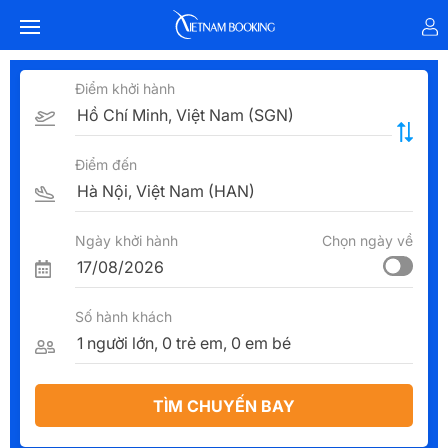
Điểm khởi hành
Điểm đến
Ngày khởi hành
Chọn ngày về
Số hành khách
TÌM CHUYẾN BAY