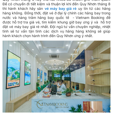
Để có chuyến đi tiết kiệm và thuận lợi khi đến Quy Nhơn tháng 8
thì hành khách hãy săn
vé máy bay giá rẻ
uy tín từ các hãng
hàng không. Đồng thời, đặt vé ở đại lý chính các hãng bay trong
nước và hàng trăm hãng bay quốc tế - Vietnam Booking để
được hỗ trợ tra giá vé, tìm kiếm khung giờ bay ưng ý và hỗ trợ
đặt vé máy bay giá rẻ nhất. Đội ngũ tư vấn chuyên nghiệp, nhiệt
tình sẽ tư vấn tận tình các dịch vụ hãng hàng không sẽ giúp
hành khách chọn hành trình đến Quy Nhơn ưng ý nhất.