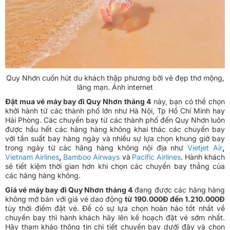
Quy Nhơn cuốn hút du khách thập phương bởi vẻ đẹp thơ mộng,
lãng mạn. Ảnh internet
Đặt mua vé máy bay đi Quy Nhơn tháng 4
này, bạn có thể chọn
khởi hành từ các thành phố lớn như Hà Nội, Tp Hồ Chí Minh hay
Hải Phòng. Các chuyến bay từ các thành phố đến Quy Nhơn luôn
được hầu hết các hãng hàng không khai thác các chuyến bay
với tần suất bay hàng ngày và nhiều sự lựa chọn khung giờ bay
trong ngày từ các hãng hàng không nội địa như
Vietjet Air
,
Vietnam Airlines
,
Bamboo Airways
và
Pacific Airlines
. Hành khách
sẽ tiết kiệm thời gian hơn khi chọn các chuyến bay thẳng của
các hãng hàng không.
Giá vé máy bay đi Quy Nhơn tháng 4
đang được các hãng hàng
không mở bán với giá vé dao động
từ 190.000Đ đến 1.210.000Đ
tùy thời điểm đặt vé. Để có sự lựa chọn hoàn hảo tốt nhất về
chuyến bay thì hành khách hãy lên kế hoạch đặt vé sớm nhất.
Hãy tham khảo thông tin chi tiết chuyến bay dưới đây và chọn