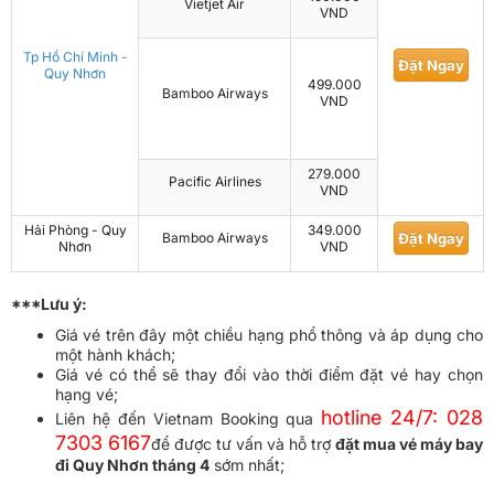
Vietjet Air
VND
Tp Hồ Chí Minh -
Đặt Ngay
Quy Nhơn
499.000
Bamboo Airways
VND
279.000
Pacific Airlines
VND
Hải Phòng - Quy
349.000
Bamboo Airways
Đặt Ngay
Nhơn
VND
***Lưu ý:
Giá vé trên đây một chiều hạng phổ thông và áp dụng cho
một hành khách;
Giá vé có thể sẽ thay đổi vào thời điểm đặt vé hay chọn
hạng vé;
hotline 24/7: 028
Liên hệ đến Vietnam Booking qua
7303 6167
để được tư vấn và hỗ trợ
đặt mua vé máy bay
đi Quy Nhơn tháng 4
sớm nhất;