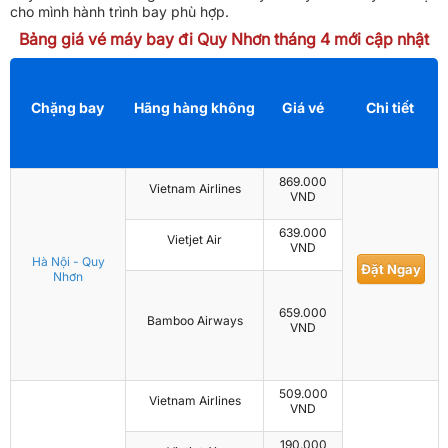
cho mình hành trình bay phù hợp.
Bảng giá vé máy bay đi Quy Nhơn tháng 4 mới cập nhật
Chặng bay
Hãng hàng không
Giá vé
Chi tiết
869.000
Vietnam Airlines
VND
639.000
Vietjet Air
VND
Hà Nội - Quy
Đặt Ngay
Nhơn
659.000
Bamboo Airways
VND
509.000
Vietnam Airlines
VND
190.000