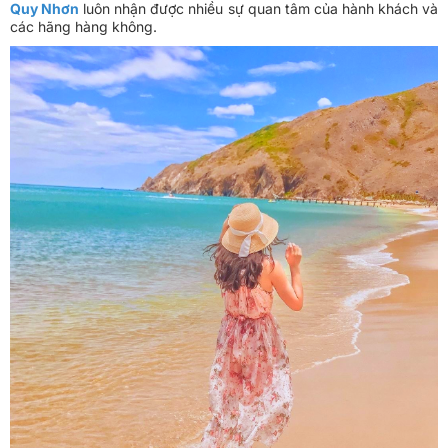
Quy Nhơn
luôn nhận được nhiều sự quan tâm của hành khách và
các hãng hàng không.