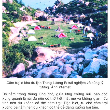
Cắm trại ở khu du lịch Trung Lương là trải nghiệm vô cùng lý
tưởng. Ảnh internet
Do nằm trong thung lũng nhỏ, giữa lưng chừng núi, bao bọc
xung quanh là núi đá nên có thời tiết mát mẻ và không gian hữu
tình nên du khách có thể cắm trại. Đặc biệt, từ chỗ cắm trại
xuống bãi tắm nên du khách có thể dễ dàng xuống bãi tắm.