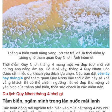
Tháng 4 biển xanh nắng vàng, bở cát trải dài là thời điểm lý
tưởng ghé tham quan Quy Nhơn. Ảnh internet
Thời điểm Quy Nhơn tháng 4 mang một vẻ đẹp tươi mới với
những ánh nắng ấm áp. Có lẽ vì vậy, tháng 4 Quy Nhơn luôn
được rất nhiều du khách yêu thích lựa chọn. Nếu bạn đặt
vé máy
bay tháng 4
ghé tham quan Quy Nhơn vào thời điểm này sẽ khá
vắng khách thì có thể chiêm ngưỡng hết vẻ đẹp thơ mộng và
yên bình của thành phố biển, thỏa sức check in các điểm đến.
Du lịch Quy Nhơn tháng 4 chơi gì
Tắm biển, ngâm mình trong làn nước mát lạnh
Các hoạt động trải nghiệm trên biển vào mùa hè tháng 4 này như