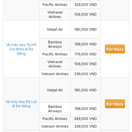
Pacific Airlines
329,000 VND
Vietravel
108,000 VND
Airlines
Vietjet Air
190,000 VND
Bamboo
199,000 VND
Vé máy bay Tp Hồ
Airways
Đặt Ngay
Chí Minh đi Đà
Nẵng
Pacific Airlines
179,000 VND
Vietravel
108,000 VND
Airlines
Vietnam Airlines
239,000 VND
Vietjet Air
190,000 VND
Vé máy bay Đà Lạt
Đặt Ngay
đi Đà Nẵng
Bamboo
199,000 VND
Airways
Pacific Airlines
349,000 VND
Vietnam Airlines
339,000 VND