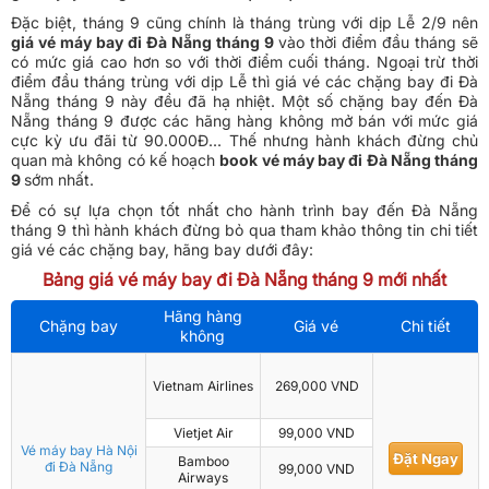
Đặc biệt, tháng 9 cũng chính là tháng trùng với dịp Lễ 2/9 nên
giá vé máy bay đi Đà Nẵng tháng 9
vào thời điểm đầu tháng sẽ
có mức giá cao hơn so với thời điểm cuối tháng. Ngoại trừ thời
điểm đầu tháng trùng với dịp Lễ thì giá vé các chặng bay đi Đà
Nẵng tháng 9 này đều đã hạ nhiệt. Một số chặng bay đến Đà
Nẵng tháng 9 được các hãng hàng không mở bán với mức giá
cực kỳ ưu đãi từ 90.000Đ... Thế nhưng hành khách đừng chủ
quan mà không có kế hoạch
book vé máy bay đi Đà Nẵng tháng
9
sớm nhất.
Để có sự lựa chọn tốt nhất cho hành trình bay đến Đà Nẵng
tháng 9 thì hành khách đừng bỏ qua tham khảo thông tin chi tiết
giá vé các chặng bay, hãng bay dưới đây:
Bảng giá vé máy bay đi Đà Nẵng tháng 9 mới nhất
Hãng hàng
Chặng bay
Giá vé
Chi tiết
không
Vietnam Airlines
269,000 VND
Vietjet Air
99,000 VND
Vé máy bay Hà Nội
Đặt Ngay
Bamboo
đi Đà Nẵng
99,000 VND
Airways