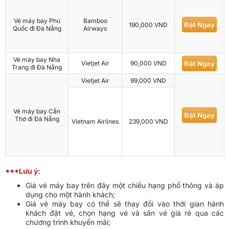
Vé máy bay Phú
Bamboo
Đặt Ngay
190,000 VND
Quốc đi Đà Nẵng
Airways
Vé máy bay Nha
Vietjet Air
90,000 VND
Đặt Ngay
Trang đi Đà Nẵng
Vietjet Air
99,000 VND
Vé máy bay Cần
Đặt Ngay
Thơ đi Đà Nẵng
Vietnam Airlines
239,000 VND
***Lưu ý:
Giá vé máy bay trên đây một chiều hạng phổ thông và áp
dụng cho một hành khách;
Giá vé máy bay có thể sẽ thay đổi vào thời gian hành
khách đặt vé, chọn hạng vé và săn vé giá rẻ qua các
chương trình khuyến mãi;