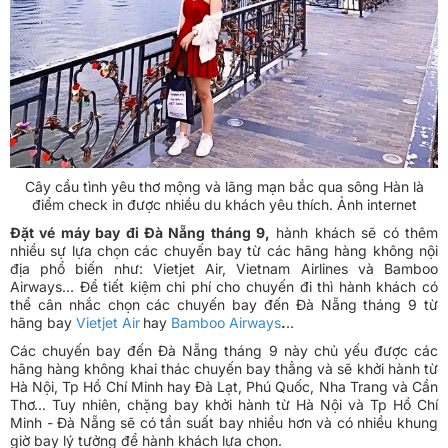
Cây cầu tình yêu thơ mộng và lãng mạn bắc qua sông Hàn là
điểm check in được nhiều du khách yêu thích. Ảnh internet
Đặt vé máy bay đi Đà Nẵng tháng 9,
hành khách sẽ có thêm
nhiều sự lựa chọn các chuyến bay từ các hãng hàng không nội
địa phổ biến như: Vietjet Air, Vietnam Airlines và Bamboo
Airways... Để tiết kiệm chi phí cho chuyến đi thì hành khách có
thể cân nhắc chọn các chuyến bay đến Đà Nẵng tháng 9 từ
hãng bay
Vietjet Air
hay
Bamboo Airways
.
..
Các chuyến bay đến Đà Nẵng tháng 9 này chủ yếu được các
hãng hàng không khai thác chuyến bay thẳng và sẽ khởi hành từ
Hà Nội, Tp Hồ Chí Minh hay Đà Lạt, Phú Quốc, Nha Trang và Cần
Thơ... Tuy nhiên, chặng bay khởi hành từ Hà Nội và Tp Hồ Chí
Minh - Đà Nẵng sẽ có tần suất bay nhiều hơn và có nhiều khung
giờ bay lý tưởng để hành khách lựa chọn.