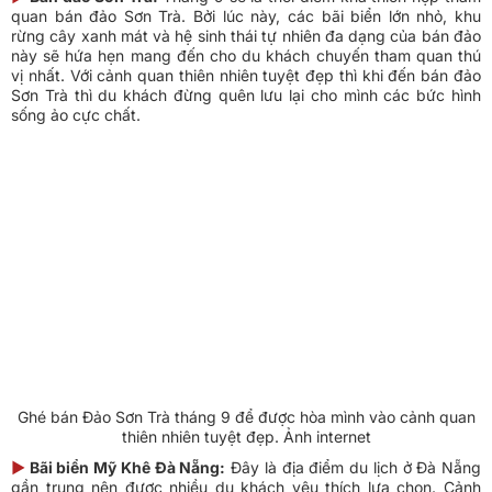
►
Bán đảo Sơn Trà:
Tháng 9 sẽ là thời điểm khá thích hợp tham
quan bán đảo Sơn Trà. Bởi lúc này, các bãi biển lớn nhỏ, khu
rừng cây xanh mát và hệ sinh thái tự nhiên đa dạng của bán đảo
này sẽ hứa hẹn mang đến cho du khách chuyến tham quan thú
vị nhất. Với cảnh quan thiên nhiên tuyệt đẹp thì khi đến bán đảo
Sơn Trà thì du khách đừng quên lưu lại cho mình các bức hình
sống ảo cực chất.
Ghé bán Đảo Sơn Trà tháng 9 để được hòa mình vào cảnh quan
thiên nhiên tuyệt đẹp. Ảnh internet