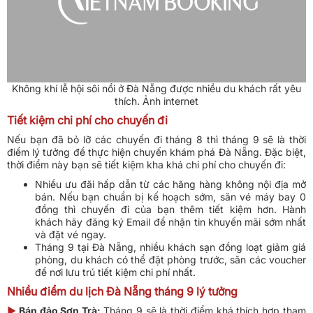
Không khí lễ hội sôi nổi ở Đà Nẵng được nhiều du khách rất yêu
thích. Ảnh internet
Tiết kiệm chi phí cho chuyến đi
Nếu bạn đã bỏ lỡ các chuyến đi tháng 8 thì tháng 9 sẽ là thời
điểm lý tưởng để thực hiện chuyến khám phá Đà Nẵng. Đặc biệt,
thời điểm này bạn sẽ tiết kiệm kha khá chi phí cho chuyến đi:
Nhiều ưu đãi hấp dẫn từ các hãng hàng không nội địa mở
bán. Nếu bạn chuẩn bị kế hoạch sớm, săn vé máy bay 0
đồng thì chuyến đi của bạn thêm tiết kiệm hơn. Hành
khách hãy đăng ký Email để nhận tin khuyến mãi sớm nhất
và đặt vé ngay.
Tháng 9 tại Đà Nẵng, nhiều khách sạn đồng loạt giảm giá
phòng, du khách có thể đặt phòng trước, săn các voucher
để nơi lưu trú tiết kiệm chi phí nhất.
Nhiều điểm du lịch Đà Nẵng tháng 9 lý tưởng