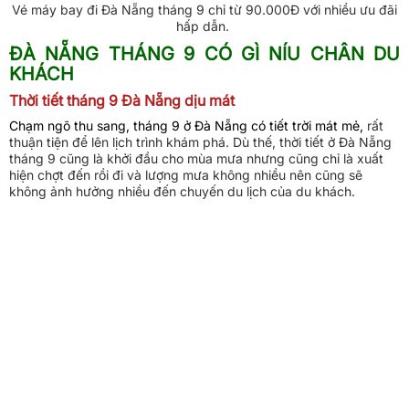
Vé máy bay đi Đà Nẵng tháng 9 chỉ từ 90.000Đ với nhiều ưu đãi
hấp dẫn.
ĐÀ NẴNG THÁNG 9 CÓ GÌ NÍU CHÂN DU
KHÁCH
Thời tiết tháng 9 Đà Nẵng dịu mát
Chạm ngõ thu sang, tháng 9 ở Đà Nẵng có tiết trời mát mẻ,
rất
thuận tiện để lên lịch trình khám phá. Dù thế, thời tiết ở Đà Nẵng
tháng 9 cũng là khởi đầu cho mùa mưa nhưng cũng chỉ là xuất
hiện chợt đến rồi đi và lượng mưa không nhiều nên cũng sẽ
không ảnh hưởng nhiều đến chuyến du lịch của du khách.