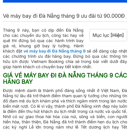
Vé máy bay đi Đà Nẵng tháng 9 ưu đãi từ 90.000Đ
Tháng 9 này, bạn có dịp đến Đà Nẵng
Mục lục
[Hiện]
cho các chuyến du lịch, công tác hay về
quê thì đừng bỏ qua các hành trình bay
giá rẻ, khung giờ bay lý tưởng. Hành
khách đặt
vé máy bay đi Đà Nẵng tháng 9
sẽ dễ dàng cập nhật
các chương trình ưu đãi hãng bay. Đừng bỏ qua các thông tin
hữu ích được Vietnam Booking chia sẻ trong bài viết dưới đây
giúp hành khách có chuyến bay tiết kiệm nhất.
GIÁ VÉ MÁY BAY ĐI ĐÀ NẴNG THÁNG 9 CÁC
HÃNG BAY
Được mệnh danh là thành phố đáng sống nhất ở Việt Nam, Đà
Nẵng từ lâu đã trở thành điểm tham quan lý tưởng cho những tín
đồ đam mê du lịch khám phá và thích ngâm mình trong làn nước
biển mát rượi. Có lẽ vì vậy, thành phố Đà Nẵng xinh đẹp này luôn
là điểm đến thu hút khách du lịch nhất trong cả nước và quốc tế.
Nhờ có sự giao thoa hài hòa của núi, sông và biển, con người
hiền hòa, thân thiện, Đà Nẵng đã trở thành điểm hẹn du lịch cho
các kỳ nghỉ Lễ lớn trong năm như lễ Tết dương lịch hay Tết