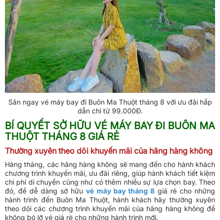
Săn ngay vé máy bay đi Buôn Ma Thuột tháng 8 với ưu đãi hấp
dẫn chỉ từ 99.000Đ.
BÍ QUYẾT SỞ HỮU VÉ MÁY BAY ĐI BUÔN MA
THUỘT THÁNG 8 GIÁ RẺ
Thường xuyên theo dõi khuyến mãi của hãng hàng không
Hàng tháng, các hãng hàng không sẽ mang đến cho hành khách
chương trình khuyến mãi, ưu đãi riêng, giúp hành khách tiết kiệm
chi phí di chuyển cũng như có thêm nhiều sự lựa chọn bay. Theo
đó, để dễ dàng sở hữu
vé máy bay tháng 8
giá rẻ cho những
hành trình đến Buôn Ma Thuột, hành khách hãy thường xuyên
theo dõi các chương trình khuyến mãi của hãng hàng không để
không bỏ lỡ vé giá rẻ cho những hành trình mới.