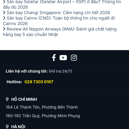
Sân bay Seletar (Seletar Airport – XSP) ở đâu? Thông tin
đầy đủ 2026
Sân bay Changi Singapore: Cẩm nang chi tiết 2026
Sân bay Cairns (CNS): Toàn bộ thông tin cho người đi
Cairns 2026
Review All Nippon Airways (ANA): Đánh giá chất lượng
hãng bay 5 sao chuẩn Nhật
Liên hệ với chúng tôi:
(Hỗ trợ 24/7)
Hotline:
028 7303 6167
HỒ CHÍ MINH
164 Lê Thánh Tôn, Phường Bến Thành
190-192 Trần Quý, Phường Minh Phụng
HÀ NỘI