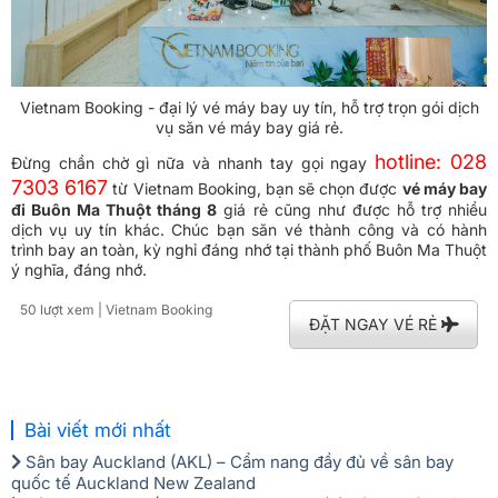
Vietnam Booking - đại lý vé máy bay uy tín, hỗ trợ trọn gói dịch
vụ săn vé máy bay giá rẻ.
hotline: 028
Đừng chần chờ gì nữa và nhanh tay gọi ngay
7303 6167
từ Vietnam Booking, bạn sẽ chọn được
vé máy bay
đi Buôn Ma Thuột tháng 8
giá rẻ cũng như được hỗ trợ nhiều
dịch vụ uy tín khác. Chúc bạn săn vé thành công và có hành
trình bay an toàn, kỳ nghỉ đáng nhớ tại thành phố Buôn Ma Thuột
ý nghĩa, đáng nhớ.
50 lượt xem
| Vietnam Booking
ĐẶT NGAY VÉ RẺ
Bài viết mới nhất
Sân bay Auckland (AKL) – Cẩm nang đầy đủ về sân bay
quốc tế Auckland New Zealand