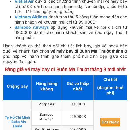
Vietjet Air
duy trì các chương trình khuyến mãi vé máy bay
chỉ từ 0Đ dành cho hành khách đặt vé nội địa, quốc tế từ
12h – 14h các ngày trong tuần;
Vietnam Airlines
dành trọn thứ 5 hàng tuần mang đến cho
hành khách vé khuyến mãi chỉ từ 99.000Đ;
Bamboo Airways
áp dụng khuyến mãi vé nội địa chỉ từ
49.000Đ dành cho hành khách săn vé các ngày thứ 4
hàng tuần.
Hành khách có thể theo dõi chi tiết lịch bay, giá vé ngay bên
dưới vé nhanh tay chọn
vé máy bay đi Buôn Ma Thuột tháng 8
phù hợp với hành trình ghé thăm phố núi xinh đẹp giữa cao
nguyên đại ngàn.
Bảng giá vé máy bay đi Buôn Ma Thuột tháng 8 mới nhất
Chi tiết
Hãng hàng
Giá vé thấp
Chặng bay
(đã gồm thuế
không
nhất
phí)
Vietjet Air
99.000Đ
Bamboo
249.000Đ
Tp Hồ Chí Minh
Airways
– Buôn Ma
Đặt Ngay
Thuột
Pacific Airlines
569.000Đ