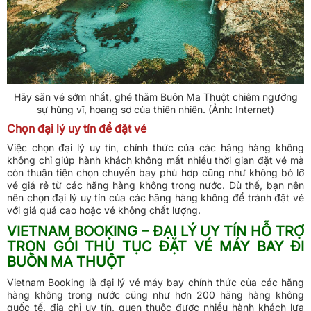
Hãy săn vé sớm nhất, ghé thăm Buôn Ma Thuột chiêm ngưỡng
sự hùng vĩ, hoang sơ của thiên nhiên. (Ảnh: Internet)
Chọn đại lý uy tín để đặt vé
Việc chọn đại lý uy tín, chính thức của các hãng hàng không
không chỉ giúp hành khách không mất nhiều thời gian đặt vé mà
còn thuận tiện chọn chuyến bay phù hợp cũng như không bỏ lỡ
vé giá rẻ từ các hãng hàng không trong nước. Dù thế, bạn nên
nên chọn đại lý uy tín của các hãng hàng không để tránh đặt vé
với giá quá cao hoặc vé không chất lượng.
VIETNAM BOOKING – ĐẠI LÝ UY TÍN HỖ TRỢ
TRỌN GÓI THỦ TỤC ĐẶT VÉ MÁY BAY ĐI
BUÔN MA THUỘT
Vietnam Booking là đại lý vé máy bay chính thức của các hãng
hàng không trong nước cũng như hơn 200 hãng hàng không
quốc tế, địa chỉ uy tín, quen thuộc được nhiều hành khách lựa