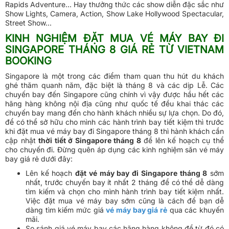
Rapids Adventure... Hay thưởng thức các show diễn đặc sắc như
Show Lights, Camera, Action, Show Lake Hollywood Spectacular,
Street Show...
KINH NGHIỆM ĐẶT MUA VÉ MÁY BAY ĐI
SINGAPORE THÁNG 8 GIÁ RẺ TỪ VIETNAM
BOOKING
Singapore là một trong các điểm tham quan thu hút du khách
ghé thăm quanh năm, đặc biệt là tháng 8 và các dịp Lễ. Các
chuyến bay đến Singapore cũng chính vì vậy được hầu hết các
hãng hàng không nội địa cũng như quốc tế đều khai thác các
chuyến bay mang đến cho hành khách nhiều sự lựa chọn. Do đó,
để có thể sở hữu cho mình các hành trình bay tiết kiệm thì trước
khi đặt mua vé máy bay đi Singapore tháng 8 thì hành khách cần
cập nhật
thời tiết ở Singapore tháng 8
để lên kế hoạch cụ thể
cho chuyến đi. Đừng quên áp dụng các kinh nghiệm săn vé máy
bay giá rẻ dưới đây:
Lên kế hoạch
đặt vé máy bay đi Singapore tháng 8
sớm
nhất, trước chuyến bay ít nhất 2 tháng để có thể dễ dàng
tìm kiếm và chọn cho mình hành trình bay tiết kiệm nhất.
Việc đặt mua vé máy bay sớm cũng là cách để bạn dễ
dàng tìm kiếm mức giá
vé máy bay giá rẻ
qua các khuyến
mãi.
So sánh giá vé máy bay các hãng hàng không để từ đó có