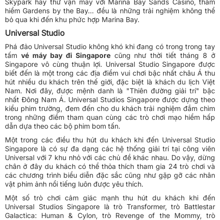
Skypark hay thử vận may với Marina Bay Sands Casino, thám
hiểm Gardens by the Bay… đều là những trải nghiệm không thể
bỏ qua khi đến khu phức hợp Marina Bay.
Universal Studio
Phá đảo Universal Studio không khó khi đang có trong trong tay
tấm
vé máy bay đi Singapore
cũng như thời tiết tháng 8 ở
Singapore vô cùng thuận lợi. Universal Studio Singapore được
biết đến là một trong các địa điểm vui chơi bậc nhất châu Á thu
hút nhiều du khách trên thế giới, đặc biệt là khách du lịch Việt
Nam. Nơi đây, được mệnh danh là "Thiên đường giải trí" bậc
nhất Đông Nam Á. Universal Studios Singapore được dựng theo
kiểu phim trường, đem đến cho du khách trải nghiệm đắm chìm
trong những điểm tham quan cùng các trò chơi mạo hiểm hấp
dẫn dựa theo các bộ phim bom tấn.
Một trong các điều thu hút du khách khi đến Universal Studio
Singapore là có sự đa dạng các hệ thống giải trí tại công viên
Universal với 7 khu nhỏ với các chủ đề khác nhau. Do vậy, dừng
chân ở đây du khách có thể thỏa thích tham gia 24 trò chơi và
các chương trình biểu diễn đặc sắc cũng như gặp gỡ các nhân
vật phim ảnh nổi tiếng luôn được yêu thích.
Một số trò chơi cảm giác mạnh thu hút du khách khi đến
Universal Studios Singapore là trò Transformer, trò Battlestar
Galactica: Human & Cylon, trò Revenge of the Mommy, trò