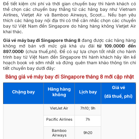
Để tiết kiệm chi phí và thời gian chuyến bay thì hành khách có
thể chọn các chuyến bay thẳng từ các hãng bay như Vietnam
Airlines, Vietjet Air và Bamboo Airways, Scoot… Nếu bạn yêu
thích các hãng bay nội địa thì có thể cân nhắc chọn các chuyến
bay từ Việt Nam đến Singapore do hãng hàng không Vietjet Air
khai thác.
Giá vé máy bay đi Singapore tháng 8
đang được các hãng hàng
không mở bán với mức giá khá ưu đãi
từ 109.000Đ đến
897.000Đ
(chưa thuế,phí). Để có sự lựa chọn tốt nhất cho hành
trình bay từ Việt Nam đến Singapore thì hành khách hãy lên kế
hoạch book vé sớm nhất và đừng quên tham khảo thông tin chi
tiết chuyến bay dưới đây:
Bảng giá vé máy bay đi Singapore tháng 8 mới cập nhật
Giá vé
Hãng hàng
Chặng bay
Lịch bay
không
(đã thuế, phí)
VietJet Air
7h10; 9h
Pacific Airlines
7h
Bamboo
9h20
Airways