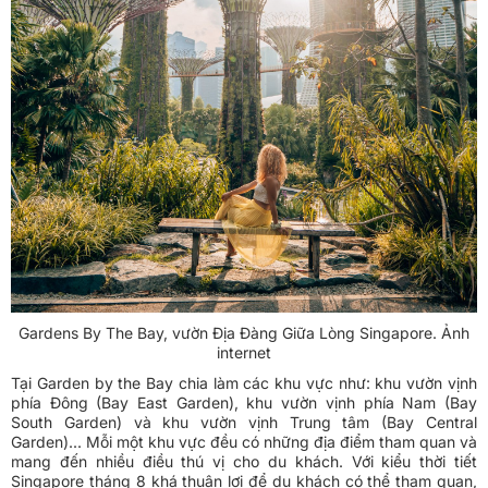
Gardens By The Bay, vườn Địa Đàng Giữa Lòng Singapore. Ảnh
internet
Tại Garden by the Bay chia làm các khu vực như: khu vườn vịnh
phía Đông (Bay East Garden), khu vườn vịnh phía Nam (Bay
South Garden) và khu vườn vịnh Trung tâm (Bay Central
Garden)... Mỗi một khu vực đều có những địa điểm tham quan và
mang đến nhiều điều thú vị cho du khách. Với kiểu thời tiết
Singapore tháng 8 khá thuận lợi để du khách có thể tham quan,