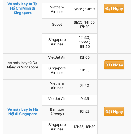
Vé máy bay từ Tp
Vietnam
Hồ Chí Minh đi
Đặt Ngay
9h05; 14h10
Airlines
Singapore
8h55; 14h55;
Scoot
17h20
12h30;
Singapore
15h55;
Airlines
19h40
VietJet Air
13h05
Vé máy bay từ Đà
Đặt Ngay
Nẵng đi Singapore
Singapore
11h55
Airlines
Vietnam
7h40
Airlines
VietJet Air
9h35
Vé máy bay từ Hà
Bamboo
10h25
Đặt Ngay
Nội đi Singapore
Airways
Singapore
12h35; 18h30
Airlines