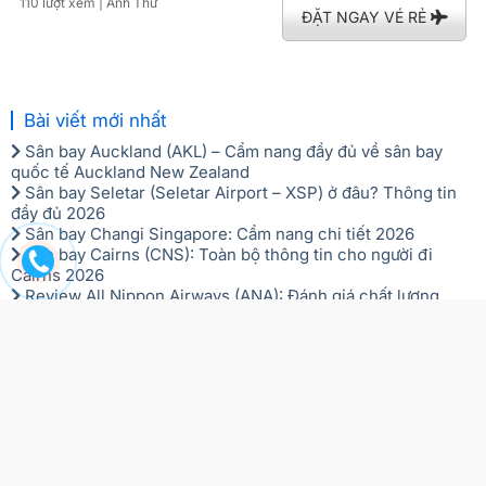
110 lượt xem
| Anh Thư
ĐẶT NGAY VÉ RẺ
Bài viết mới nhất
Sân bay Auckland (AKL) – Cẩm nang đầy đủ về sân bay
quốc tế Auckland New Zealand
Sân bay Seletar (Seletar Airport – XSP) ở đâu? Thông tin
đầy đủ 2026
Sân bay Changi Singapore: Cẩm nang chi tiết 2026
Sân bay Cairns (CNS): Toàn bộ thông tin cho người đi
Cairns 2026
Review All Nippon Airways (ANA): Đánh giá chất lượng
hãng bay 5 sao chuẩn Nhật
Liên hệ với chúng tôi:
(Hỗ trợ 24/7)