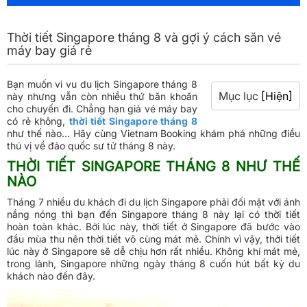
Thời tiết Singapore tháng 8 và gợi ý cách săn vé
máy bay giá rẻ
Bạn muốn vi vu du lịch Singapore tháng 8
Mục lục
[Hiện]
này nhưng vẫn còn nhiều thứ băn khoăn
cho chuyến đi. Chẳng hạn giá vé máy bay
có rẻ không,
thời tiết Singapore tháng 8
như thế nào... Hãy cùng Vietnam Booking khám phá những điều
thú vị về đảo quốc sư tử tháng 8 này.
THỜI TIẾT SINGAPORE THÁNG 8 NHƯ THẾ
NÀO
Tháng 7 nhiều du khách đi du lịch Singapore phải đối mặt với ánh
nắng nóng thì bạn đến Singapore tháng 8 này lại có thời tiết
hoàn toàn khác. Bởi lúc này, thời tiết ở Singapore đã bước vào
đầu mùa thu nên thời tiết vô cùng mát mẻ. Chính vì vậy, thời tiết
lúc này ở Singapore sẽ dễ chịu hơn rất nhiều. Không khí mát mẻ,
trong lành, Singapore những ngày tháng 8 cuốn hút bất kỳ du
khách nào đến đây.