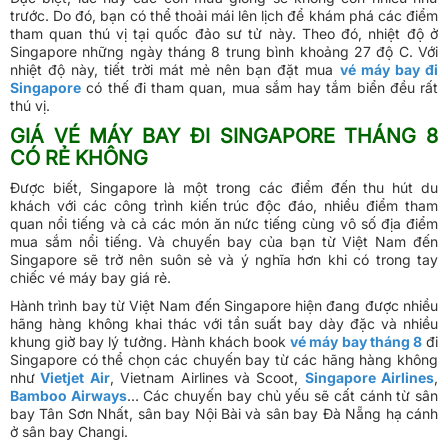
trước. Do đó, bạn có thể thoải mái lên lịch để khám phá các điểm
tham quan thú vị tại quốc đảo sư tử này. Theo đó, nhiệt độ ở
Singapore những ngày tháng 8 trung bình khoảng 27 độ C. Với
nhiệt độ này, tiết trời mát mẻ nên bạn đặt mua
vé máy bay đi
Singapore
có thế đi tham quan, mua sắm hay tắm biển đều rất
thú vị.
GIÁ VÉ MÁY BAY ĐI SINGAPORE THÁNG 8
CÓ RẺ KHÔNG
Được biết, Singapore là một trong các điểm đến thu hút du
khách với các công trình kiến trúc độc đáo, nhiều điểm tham
quan nổi tiếng và cả các món ăn nức tiếng cùng vô số địa điểm
mua sắm nổi tiếng. Và chuyến bay của bạn từ Việt Nam đến
Singapore sẽ trở nên suôn sẻ và ý nghĩa hơn khi có trong tay
chiếc vé máy bay giá rẻ.
Hành trình bay từ Việt Nam đến Singapore hiện đang được nhiều
hãng hàng không khai thác với tần suất bay dày đặc và nhiều
khung giờ bay lý tưởng. Hành khách book
vé máy bay tháng 8
đi
Singapore có thể chọn các chuyến bay từ các hãng hàng không
như
Vietjet Air
, Vietnam Airlines và Scoot,
Singapore Airlines
,
Bamboo Airways
… Các chuyến bay chủ yếu sẽ cất cánh từ sân
bay Tân Sơn Nhất, sân bay Nội Bài và sân bay Đà Nẵng hạ cánh
ở sân bay Changi.