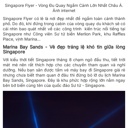
Singapore Flyer - Vòng Đu Quay Ngắm Cảnh Lớn Nhất Châu Á.
Ảnh internet
Singapore Flyer có lẽ là nơi đẹp nhất để ngắm toàn cảnh thành
phố. Do đó, khi đứng trong cabin của vòng quay du khách sẽ có
cái nhìn bao quát nhất về các công trình kiến trúc nổi tiếng tại
Singapore như Công viên Sư tử biển Merlion Park, khu Raffles
Place, vịnh Marina...
Marina Bay Sands - Vẻ đẹp tráng lệ khó tin giữa lòng
Singapore
Với kiểu thời tiết Singapore tháng 8 chạm ngõ đầu thu, tiết trời
mát mẻ nên rất thích hợp cho các chuyến tham quan và nghỉ
dưỡng. Nếu bạn săn được tấm vé máy bay đi Singapore giá rẻ
nhưng chưa biết tham quan ở đâu thì đừng bỏ lỡ du lịch Marina
Bay Sands, Singapore. Đây là khu phức hợp rộng lớn nằm ngay
bên bờ biển cùng tên của quốc đảo Sư tử - Singapore.