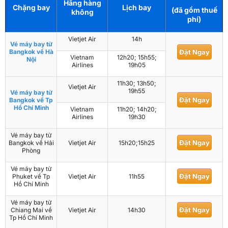
Hãng hàng
Chặng bay
Lịch bay
(đã gồm thuế
không
phí)
Vietjet Air
14h
Vé máy bay từ
Bangkok về Hà
Đặt Ngay
Vietnam
12h20; 15h55;
Nội
Airlines
19h05
11h30; 13h50;
Vietjet Air
19h55
Vé máy bay từ
Đặt Ngay
Bangkok về Tp
Hồ Chí Minh
Vietnam
11h20; 14h20;
Airlines
19h30
Vé máy bay từ
Đặt Ngay
Bangkok về Hải
Vietjet Air
15h20;15h25
Phòng
Vé máy bay từ
Đặt Ngay
Phuket về Tp
Vietjet Air
11h55
Hồ Chí Minh
Vé máy bay từ
Đặt Ngay
Chiang Mai về
Vietjet Air
14h30
Tp Hồ Chí Minh