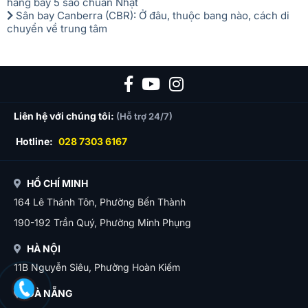
hãng bay 5 sao chuẩn Nhật
Sân bay Canberra (CBR): Ở đâu, thuộc bang nào, cách di
chuyển về trung tâm
Liên hệ với chúng tôi:
(Hỗ trợ 24/7)
Hotline:
028 7303 6167
HỒ CHÍ MINH
164 Lê Thánh Tôn, Phường Bến Thành
190-192 Trần Quý, Phường Minh Phụng
HÀ NỘI
11B Nguyễn Siêu, Phường Hoàn Kiếm
ĐÀ NẴNG