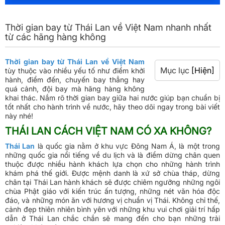
Thời gian bay từ Thái Lan về Việt Nam nhanh nhất
từ các hãng hàng không
Thời gian bay từ Thái Lan về Việt Nam
Mục lục
[Hiện]
tùy thuộc vào nhiều yếu tố như điểm khởi
hành, điểm đến, chuyến bay thẳng hay
quá cảnh, đội bay mà hãng hàng không
khai thác. Nắm rõ thời gian bay giữa hai nước giúp bạn chuẩn bị
tốt nhất cho hành trình về nước, hãy theo dõi ngay trong bài viết
này nhé!
THÁI LAN CÁCH VIỆT NAM CÓ XA KHÔNG?
Thái Lan
là quốc gia nằm ở khu vực Đông Nam Á, là một trong
những quốc gia nổi tiếng về du lịch và là điểm dừng chân quen
thuộc được nhiều hành khách lựa chọn cho những hành trình
khám phá thế giới. Được mệnh danh là xứ sở chùa tháp, dừng
chân tại Thái Lan hành khách sẽ được chiêm ngưỡng những ngôi
chùa Phật giáo với kiến trúc ấn tượng, những nét văn hóa độc
đáo, và những món ăn với hương vị chuẩn vị Thái. Không chỉ thế,
cảnh đẹp thiên nhiên bình yên với những khu vui chơi giải trí hấp
dẫn ở Thái Lan chắc chắn sẽ mang đến cho bạn những trải