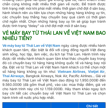
chắn cũng không mất nhiều thời gian về nước. Để tránh được
tình trạng mệt mỏi khi phải mất nhiều thời gian chờ đợi ở sân bay,
hành khách nên ưu tiên lựa chọn những hãng hàng không uy tín,
các chuyến bay thẳng hay chuyến bay quá cảnh có thời gian
chờ ngắn nhất. Chọn những hàng bay uy tín sẽ giúp bạn tránh
được tình trạng “delay” và chờ đợi mệt mỏi ở sân bay.
VÉ MÁY BAY TỪ THÁI LAN VỀ VIỆT NAM BAO
NHIÊU TIỀN?
Vé máy bay từ Thái Lan về Việt Nam
ngày càng được nhiều hành
khách quan tâm, đặc biệt là đối với cộng đồng người Việt đang
sinh sống, học tập, làm việc, du lịch tại Thái Lan. Hành trình này
được rất nhiều hành khách quan tâm khai thác chuyến bay trong
đó có chuyến bay từ hãng hàng không quốc tế và hàng bay nội
địa. Đặt vé từ Thái Lan về Việt Nam hành khách có thể chọn một
số hãng hàng không uy tín như:
Vietnam Airlines
,
Vietjet Air
,
Thai Airways
, Bangkok Airways, Nok Air, Pacific Airlines… Giá vé
máy bay từ Thái Lan về Việt Nam dao động từ 1.950.000Đ đến
9.560.000Đ (đã gồm thuế phí), vào các mùa thấp điểm, giá vé
cho hành trình này chỉ từ 1.159.000Đ. Hãy tham khảo ngay lịch
bay chi tiết các chuyến bay về Việt Nam từ Thái Lan và chọn
hành trình về nước phù hợp nhất.
Chi tiết