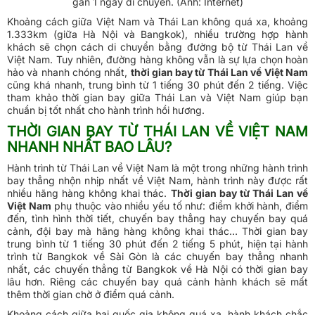
gần 1 ngày di chuyển. (Ảnh: Internet)
Khoảng cách giữa Việt Nam và Thái Lan không quá xa, khoảng
1.333km (giữa Hà Nội và Bangkok), nhiều trường hợp hành
khách sẽ chọn cách di chuyển bằng đường bộ từ Thái Lan về
Việt Nam. Tuy nhiên, đường hàng không vẫn là sự lựa chọn hoàn
hảo và nhanh chóng nhất,
thời gian bay từ Thái Lan về Việt Nam
cũng khá nhanh, trung bình từ 1 tiếng 30 phút đến 2 tiếng. Việc
tham khảo thời gian bay giữa Thái Lan và Việt Nam giúp bạn
chuẩn bị tốt nhất cho hành trình hồi hương.
THỜI GIAN BAY TỪ THÁI LAN VỀ VIỆT NAM
NHANH NHẤT BAO LÂU?
Hành trình từ Thái Lan về Việt Nam là một trong những hành trình
bay thẳng nhộn nhịp nhất về Việt Nam, hành trình này được rất
nhiều hãng hàng không khai thác.
Thời gian bay từ Thái Lan về
Việt Nam
phụ thuộc vào nhiều yếu tố như: điểm khởi hành, điểm
đến, tình hình thời tiết, chuyến bay thẳng hay chuyến bay quá
cảnh, đội bay mà hãng hàng không khai thác… Thời gian bay
trung bình từ 1 tiếng 30 phút đến 2 tiếng 5 phút, hiện tại hành
trình từ Bangkok về Sài Gòn là các chuyến bay thẳng nhanh
nhất, các chuyến thẳng từ Bangkok về Hà Nội có thời gian bay
lâu hơn. Riêng các chuyến bay quá cảnh hành khách sẽ mất
thêm thời gian chờ ở điểm quá cảnh.
Khoảng cách giữa hai quốc gia không quá xa, hành khách chắc