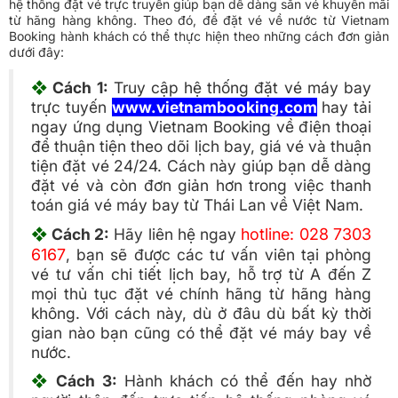
hệ thống đặt vé trực truyến giúp bạn dễ dàng săn vé khuyến mãi
từ hãng hàng không. Theo đó, để đặt vé về nước từ Vietnam
Booking hành khách có thể thực hiện theo những cách đơn giản
dưới đây:
❖
Cách 1:
Truy cập hệ thống đặt vé máy bay
trực tuyến
www.vietnambooking.com
hay tải
ngay ứng dụng Vietnam Booking về điện thoại
để thuận tiện theo dõi lịch bay, giá vé và thuận
tiện đặt vé 24/24. Cách này giúp bạn dễ dàng
đặt vé và còn đơn giản hơn trong việc thanh
toán giá vé máy bay từ Thái Lan về Việt Nam.
❖
Cách 2:
Hãy liên hệ ngay
hotline: 028 7303
6167
, bạn sẽ được các tư vấn viên tại phòng
vé tư vấn chi tiết lịch bay, hỗ trợ từ A đến Z
mọi thủ tục đặt vé chính hãng từ hãng hàng
không. Với cách này, dù ở đâu dù bất kỳ thời
gian nào bạn cũng có thể đặt vé máy bay về
nước.
❖
Cách 3:
Hành khách có thể đến hay nhờ