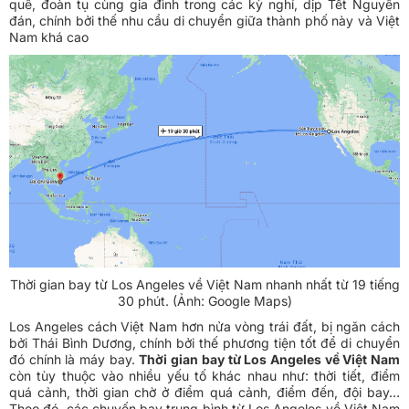
quê, đoàn tụ cùng gia đình trong các kỳ nghỉ, dịp Tết Nguyên
đán, chính bởi thế nhu cầu di chuyển giữa thành phố này và Việt
Nam khá cao
Thời gian bay từ Los Angeles về Việt Nam nhanh nhất từ 19 tiếng
30 phút. (Ảnh: Google Maps)
Los Angeles cách Việt Nam hơn nửa vòng trái đất, bị ngăn cách
bởi Thái Bình Dương, chính bởi thế phương tiện tốt để di chuyển
đó chính là máy bay.
Thời gian bay từ Los Angeles về Việt Nam
còn tùy thuộc vào nhiều yếu tố khác nhau như: thời tiết, điểm
quá cảnh, thời gian chờ ở điểm quá cảnh, điểm đến, đội bay…
Theo đó, các chuyến bay trung bình từ Los Angeles về Việt Nam