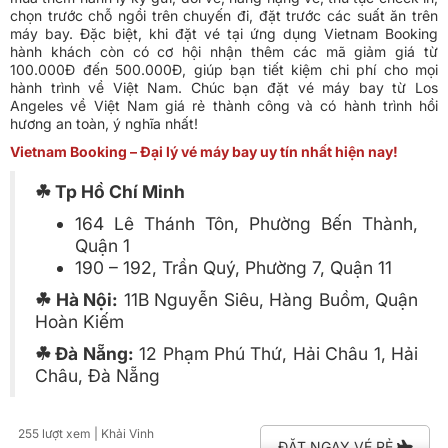
chọn trước chỗ ngồi trên chuyến đi, đặt trước các suất ăn trên
máy bay. Đặc biệt, khi đặt vé tại ứng dụng Vietnam Booking
hành khách còn có cơ hội nhận thêm các mã giảm giá từ
100.000Đ đến 500.000Đ, giúp bạn tiết kiệm chi phí cho mọi
hành trình về Việt Nam. Chúc bạn đặt vé máy bay từ Los
Angeles về Việt Nam giá rẻ thành công và có hành trình hồi
hương an toàn, ý nghĩa nhất!
Vietnam Booking – Đại lý vé máy bay uy tín nhất hiện nay!
☘ Tp Hồ Chí Minh
164 Lê Thánh Tôn, Phường Bến Thành,
Quận 1
190 – 192, Trần Quý, Phường 7, Quận 11
☘ Hà Nội:
11B Nguyễn Siêu, Hàng Buồm, Quận
Hoàn Kiếm
☘ Đà Nẵng:
12 Phạm Phú Thứ, Hải Châu 1, Hải
Châu, Đà Nẵng
255 lượt xem
| Khải Vinh
ĐẶT NGAY VÉ RẺ