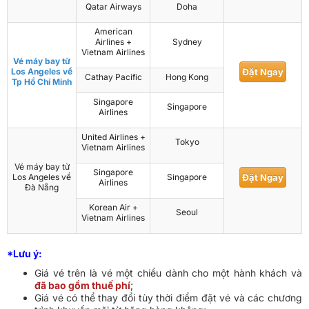
Qatar Airways
Doha
American
Airlines +
Sydney
Vietnam Airlines
Vé máy bay từ
Los Angeles về
Đặt Ngay
Cathay Pacific
Hong Kong
Tp Hồ Chí Minh
Singapore
Singapore
Airlines
United Airlines +
Tokyo
Vietnam Airlines
Vé máy bay từ
Singapore
Los Angeles về
Singapore
Đặt Ngay
Airlines
Đà Nẵng
Korean Air +
Seoul
Vietnam Airlines
*Lưu ý:
Giá vé trên là vé một chiều dành cho một hành khách và
đã bao gồm thuế phí
;
Giá vé có thể thay đổi tùy thời điểm đặt vé và các chương