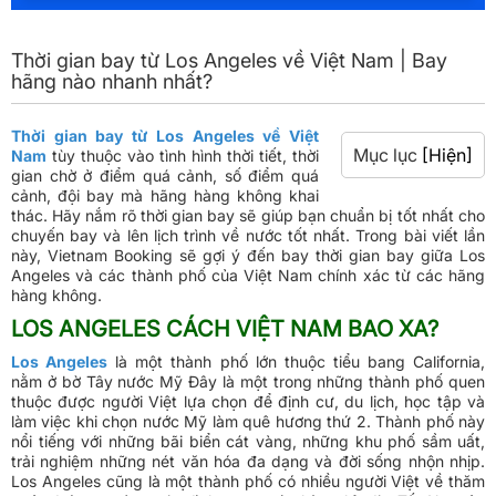
Thời gian bay từ Los Angeles về Việt Nam | Bay
hãng nào nhanh nhất?
Thời gian bay từ Los Angeles về Việt
Mục lục
[Hiện]
Nam
tùy thuộc vào tình hình thời tiết, thời
gian chờ ở điểm quá cảnh, số điểm quá
cảnh, đội bay mà hãng hàng không khai
thác. Hãy nắm rõ thời gian bay sẽ giúp bạn chuẩn bị tốt nhất cho
chuyến bay và lên lịch trình về nước tốt nhất. Trong bài viết lần
này, Vietnam Booking sẽ gợi ý đến bay thời gian bay giữa Los
Angeles và các thành phố của Việt Nam chính xác từ các hãng
hàng không.
LOS ANGELES CÁCH VIỆT NAM BAO XA?
Los Angeles
là một thành phố lớn thuộc tiểu bang California,
nằm ở bờ Tây nước Mỹ Đây là một trong những thành phố quen
thuộc được người Việt lựa chọn để định cư, du lịch, học tập và
làm việc khi chọn nước Mỹ làm quê hương thứ 2. Thành phố này
nổi tiếng với những bãi biển cát vàng, những khu phố sầm uất,
trải nghiệm những nét văn hóa đa dạng và đời sống nhộn nhịp.
Los Angeles cũng là một thành phố có nhiều người Việt về thăm