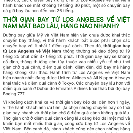
hành khách sẽ mất khoảng 19 tiếng 30 phút, một số chuyến bay
có giờ bay lâu hơn đến hơn 26 tiếng.
THỜI GIAN BAY TỪ LOS ANGELES VỀ VIỆT
NAM MẤT BAO LÂU, HÃNG NÀO NHANH?
Đường bay giữa Mỹ và Việt Nam hiện vẫn chưa được khai thác
chuyến bay thẳng, vì thế hành khách bắt buộc phải chọn các
chuyến bay với ít nhất 1 điểm quá cảnh. Theo đó,
thời gian bay
từ Los Angeles về Việt Nam
thông thường sẽ dao động từ 19
tiếng 25 phút đến 37 tiếng 20 phút. Thời gian bay này sẽ không
cố định, thông thường còn tùy thuộc vào nhiều yếu tố như thời
gian chờ quá cảnh, điểm quá cảnh, điểm đến, đội bay mà hãng
hàng không khai thác. Hành trình từ Los Angeles về Việt Nam
hiện nhanh nhất đang được United Airlines và All Nippon Airways
khai thác và điểm quá cảnh ở Tokyo. Các chuyến bay lâu hơn với
điểm quá cảnh ở Dubai do Emirates Airlines khai thác bởi đội bay
Boeing 777.
Vì khoảng cách khá xa và thời gian bay kéo dài đến hơn 1 ngày,
vì thế hành khách nên ưu tiên lựa chọn những chuyến bay có thời
gian bay nhanh và thời gian chờ ở điểm quá cảnh không quá lâu.
Thời gian chờ ở điểm quá cảnh càng lâu càng kéo dài mệt mỏi và
khiến bạn mất nhiều thời gian, công sức bay từ Los Angeles về
Việt Nam. Bên cạnh đó, hành khách cũng nên chọn những hãng