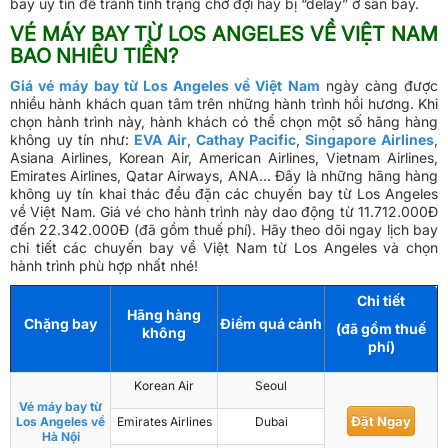
bay uy tín để tránh tình trạng chờ đợi hay bị “delay” ở sân bay.
VÉ MÁY BAY TỪ LOS ANGELES VỀ VIỆT NAM
BAO NHIÊU TIỀN?
Giá vé máy bay từ Los Angeles về Việt Nam
ngày càng được
nhiều hành khách quan tâm trên những hành trình hồi hương. Khi
chọn hành trình này, hành khách có thể chọn một số hãng hàng
không uy tín như:
EVA Air
,
Cathay Pacific
,
Singapore Airlines
,
Asiana Airlines, Korean Air, American Airlines, Vietnam Airlines,
Emirates Airlines, Qatar Airways, ANA… Đây là những hãng hàng
không uy tín khai thác đều đặn các chuyến bay từ Los Angeles
về Việt Nam. Giá vé cho hành trình này dao động từ 11.712.000Đ
đến 22.342.000Đ (đã gồm thuế phí). Hãy theo dõi ngay lịch bay
chi tiết các chuyến bay về Việt Nam từ Los Angeles và chọn
hành trình phù hợp nhất nhé!
Chi tiết
Hãng hàng
Chặng bay
Điểm quá cảnh
(đã gồm thuế
không
phí)
Korean Air
Seoul
Vé máy bay từ
Đặt Ngay
Los Angeles về
Emirates Airlines
Dubai
Hà Nội