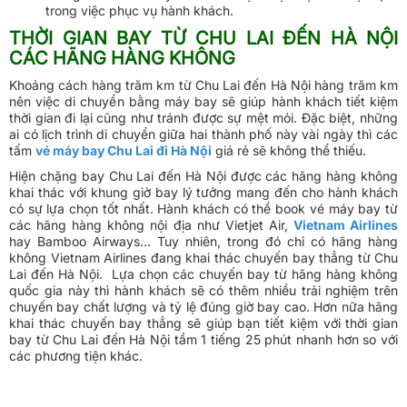
trong việc phục vụ hành khách.
THỜI GIAN BAY TỪ CHU LAI ĐẾN HÀ NỘI
CÁC HÃNG HÀNG KHÔNG
Khoảng cách hàng trăm km từ Chu Lai đến Hà Nội hàng trăm km
nên việc di chuyển bằng máy bay sẽ giúp hành khách tiết kiệm
thời gian đi lại cũng như tránh được sự mệt mỏi. Đặc biệt, những
ai có lịch trình di chuyển giữa hai thành phố này vài ngày thì các
tấm
vé máy bay Chu Lai đi Hà Nội
giá rẻ sẽ không thể thiếu.
Hiện chặng bay Chu Lai đến Hà Nội được các hãng hàng không
khai thác với khung giờ bay lý tưởng mang đến cho hành khách
có sự lựa chọn tốt nhất. Hành khách có thể book vé máy bay từ
các hãng hàng không nội địa như Vietjet Air,
Vietnam Airlines
hay Bamboo Airways… Tuy nhiên, trong đó chỉ có hãng hàng
không Vietnam Airlines đang khai thác chuyến bay thẳng từ Chu
Lai đến Hà Nội. Lựa chọn các chuyến bay từ hãng hàng không
quốc gia này thì hành khách sẽ có thêm nhiều trải nghiệm trên
chuyến bay chất lượng và tỷ lệ đúng giờ bay cao. Hơn nữa hãng
khai thác chuyến bay thẳng sẽ giúp bạn tiết kiệm với thời gian
bay từ Chu Lai đến Hà Nội tầm 1 tiếng 25 phút nhanh hơn so với
các phương tiện khác.