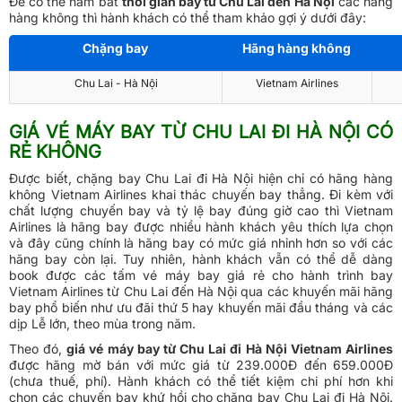
Để có thể nắm bắt
thời gian bay từ Chu Lai đến Hà Nội
các hãng
hàng không thì hành khách có thể tham khảo gợi ý dưới đây:
Chặng bay
Hãng hàng không
Chu Lai - Hà Nội
Vietnam Airlines
GIÁ VÉ MÁY BAY TỪ CHU LAI ĐI HÀ NỘI CÓ
RẺ KHÔNG
Được biết, chặng bay Chu Lai đi Hà Nội hiện chỉ có hãng hàng
không Vietnam Airlines khai thác chuyến bay thẳng. Đi kèm với
chất lượng chuyến bay và tỷ lệ bay đúng giờ cao thì Vietnam
Airlines là hãng bay được nhiều hành khách yêu thích lựa chọn
và đây cũng chính là hãng bay có mức giá nhỉnh hơn so với các
hãng bay còn lại. Tuy nhiên, hành khách vẫn có thể dễ dàng
book được các tấm vé máy bay giá rẻ cho hành trình bay
Vietnam Airlines từ Chu Lai đến Hà Nội qua các khuyến mãi hãng
bay phổ biến như ưu đãi thứ 5 hay khuyến mãi đầu tháng và các
dịp Lễ lớn, theo mùa trong năm.
Theo đó,
giá vé máy bay từ Chu Lai đi Hà Nội Vietnam Airlines
được hãng mờ bán với mức giá từ 239.000Đ đến 659.000Đ
(chưa thuế, phí). Hành khách có thể tiết kiệm chi phí hơn khi
chọn các chuyến bay khứ hồi cho chặng bay Chu Lai đi Hà Nội.