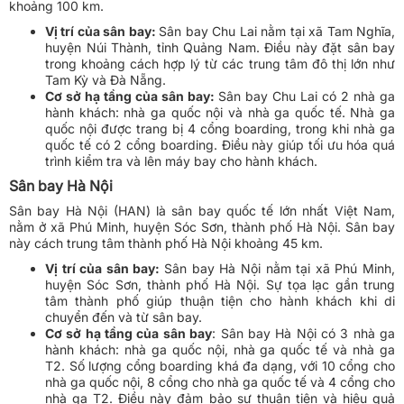
khoảng 100 km.
Vị trí của sân bay:
Sân bay Chu Lai nằm tại xã Tam Nghĩa,
huyện Núi Thành, tỉnh Quảng Nam. Điều này đặt sân bay
trong khoảng cách hợp lý từ các trung tâm đô thị lớn như
Tam Kỳ và Đà Nẵng.
Cơ sở hạ tầng của sân bay:
Sân bay Chu Lai có 2 nhà ga
hành khách: nhà ga quốc nội và nhà ga quốc tế. Nhà ga
quốc nội được trang bị 4 cổng boarding, trong khi nhà ga
quốc tế có 2 cổng boarding. Điều này giúp tối ưu hóa quá
trình kiểm tra và lên máy bay cho hành khách.
Sân bay Hà Nội
Sân bay Hà Nội (HAN) là sân bay quốc tế lớn nhất Việt Nam,
nằm ở xã Phú Minh, huyện Sóc Sơn, thành phố Hà Nội. Sân bay
này cách trung tâm thành phố Hà Nội khoảng 45 km.
Vị trí của sân bay:
Sân bay Hà Nội nằm tại xã Phú Minh,
huyện Sóc Sơn, thành phố Hà Nội. Sự tọa lạc gần trung
tâm thành phố giúp thuận tiện cho hành khách khi di
chuyển đến và từ sân bay.
Cơ sở hạ tầng của sân bay
: Sân bay Hà Nội có 3 nhà ga
hành khách: nhà ga quốc nội, nhà ga quốc tế và nhà ga
T2. Số lượng cổng boarding khá đa dạng, với 10 cổng cho
nhà ga quốc nội, 8 cổng cho nhà ga quốc tế và 4 cổng cho
nhà ga T2. Điều này đảm bảo sự thuận tiện và hiệu quả