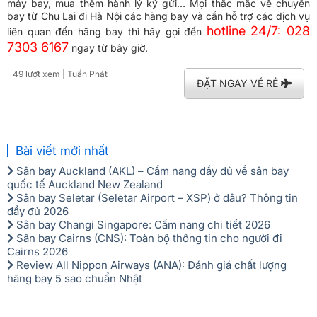
Đặt vé trực tiếp phòng vé Vietnam Booking với nhiều ưu đãi hấp
dẫn
Song song với việc hỗ trợ đặt vé gấp, tra giá vé, tìm vé giá tốt…
thì
Vietnam Booking
còn hỗ trợ các dịch vụ liên quan đến hãng
bay giá tiết kiệm như đặt trước suất ăn, nâng hạng ghế và đổi vé
máy bay, mua thêm hành lý ký gửi… Mọi thắc mắc về chuyến
bay từ Chu Lai đi Hà Nội các hãng bay và cần hỗ trợ các dịch vụ
hotline 24/7: 028
liên quan đến hãng bay thì hãy gọi đến
7303 6167
ngay từ bây giờ.
49 lượt xem
| Tuấn Phát
ĐẶT NGAY VÉ RẺ