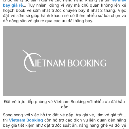
khám phá.
Mùa thu từ tháng 9 đến tháng 11 là mùa đẹp nhất để bạn khám
phá. Lúc này thời tiết ở Hà Nội có nhiệt trung bình 25 - 30 độ C.
Mùa xuân ở Hà Nội từ tháng 2 đến tháng 4 cũng là thời điểm
trùng với dịp Lễ Tết nên có thể giá vé khá cao. Dù là bạn đến vào
khoảng thời gian nào thì cũng nên đặt vé máy bay đi Hà Nội sớm
nhất.
VIETNAM BOOKING - ĐỊA CHỈ ĐẶT VÉ MÁY
BAY CHU LAI ĐI HÀ NỘI GIÁ TỐT
Nắm bắt thời
gian bay từ Chu Lai đến Hà Nội
các hãng hàng
không sẽ giúp bạn dễ dàng tìm kiếm cho mình hành trình bay
ưng ý và chủ động cho chuyến đi. Theo đó, hành khách
book vé
máy bay Chu Lai đi Hà Nội
tại Vietnam Booking sẽ dễ dàng săn
vé giá rẻ các hãng bay với thao tác book vé đơn giản cùng các
chức năng so sánh giá vé các hãng hàng không và tìm
vé máy
bay giá rẻ
… Tuy nhiên, đừng vì vậy mà chủ quan không lên kế
hoạch book vé sớm nhất trước chuyến bay ít nhất 2 tháng. Việc
đặt vé sớm sẽ giúp hành khách sẽ có thêm nhiều sự lựa chọn và
dễ dàng săn vé giá rẻ qua các ưu đãi hãng bay.