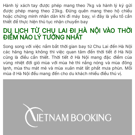
Hành lý xách tay được phép mang theo 7kg và hành lý ký gửi
được phép mang theo 23kg. Đừng quên mang theo hộ chiếu
hoặc chứng minh nhân dân khi đi máy bay, vì đây là yếu tố cần
thiết để thực hiện thủ tục nhận chuyến bay
DU LỊCH TỪ CHU LAI ĐI HÀ NỘI VÀO THỜI
ĐIỂM NÀO LÝ TƯỞNG NHẤT
Song song với việc nắm bắt thời gian bay từ Chu Lai đến Hà Nội
các hãng hàng không thì việc quan tâm đến thời tiết ở Hà Nội
cũng là điều cần thiết. Thời tiết ở Hà Nội mang đặc điểm của
vùng nhiệt đới gió mùa với mùa hè thì nắng nóng và mùa đông
lạnh, mùa thu mát mẻ và mùa xuân mát lất phất mưa phùn. Mỗi
mùa ở Hà Nội đều mang đến cho du khách nhiều điều thú vị.