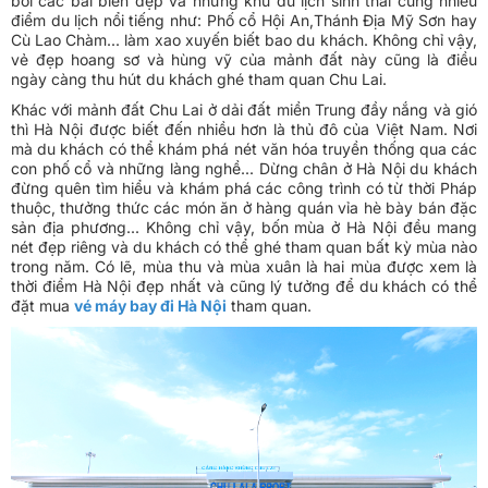
bởi các bãi biển đẹp và những khu du lịch sinh thái cùng nhiều
điểm du lịch nổi tiếng như: Phố cổ Hội An,Thánh Địa Mỹ Sơn hay
Cù Lao Chàm... làm xao xuyến biết bao du khách. Không chỉ vậy,
vẻ đẹp hoang sơ và hùng vỹ của mảnh đất này cũng là điều
ngày càng thu hút du khách ghé tham quan Chu Lai.
Khác với mảnh đất Chu Lai ở dải đất miền Trung đầy nắng và gió
thì Hà Nội được biết đến nhiều hơn là thủ đô của Việt Nam. Nơi
mà du khách có thể khám phá nét văn hóa truyền thống qua các
con phố cổ và những làng nghề... Dừng chân ở Hà Nội du khách
đừng quên tìm hiểu và khám phá các công trình có từ thời Pháp
thuộc, thưởng thức các món ăn ở hàng quán vỉa hè bày bán đặc
sản địa phương... Không chỉ vậy, bốn mùa ở Hà Nội đều mang
nét đẹp riêng và du khách có thể ghé tham quan bất kỳ mùa nào
trong năm. Có lẽ, mùa thu và mùa xuân là hai mùa được xem là
thời điểm Hà Nội đẹp nhất và cũng lý tưởng để du khách có thể
đặt mua
vé máy bay đi Hà Nội
tham quan.