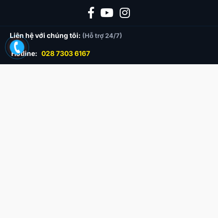
Bài viết mới nhất
Sân bay Auckland (AKL) – Cẩm nang đầy đủ về sân bay
quốc tế Auckland New Zealand
Sân bay Seletar (Seletar Airport – XSP) ở đâu? Thông tin
đầy đủ 2026
Sân bay Changi Singapore: Cẩm nang chi tiết 2026
Sân bay Cairns (CNS): Toàn bộ thông tin cho người đi
Cairns 2026
Review All Nippon Airways (ANA): Đánh giá chất lượng
hãng bay 5 sao chuẩn Nhật
Liên hệ với chúng tôi:
(Hỗ trợ 24/7)
Hotline:
028 7303 6167