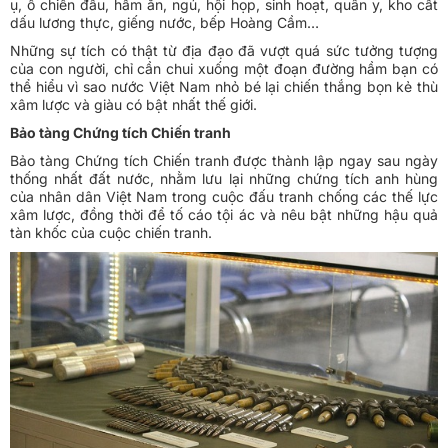
ụ, ổ chiến đấu, hầm ăn, ngủ, hội họp, sinh hoạt, quân y, kho cất
dấu lương thực, giếng nước, bếp Hoàng Cầm…
Những sự tích có thật từ địa đạo đã vượt quá sức tưởng tượng
của con người, chỉ cần chui xuống một đoạn đường hầm bạn có
thể hiểu vì sao nước Việt Nam nhỏ bé lại chiến thắng bọn kẻ thù
xâm lược và giàu có bật nhất thế giới.
Bảo tàng Chứng tích Chiến tranh
Bảo tàng Chứng tích Chiến tranh được thành lập ngay sau ngày
thống nhất đất nước, nhằm lưu lại những chứng tích anh hùng
của nhân dân Việt Nam trong cuộc đấu tranh chống các thế lực
xâm lược, đồng thời để tố cáo tội ác và nêu bật những hậu quả
tàn khốc của cuộc chiến tranh.