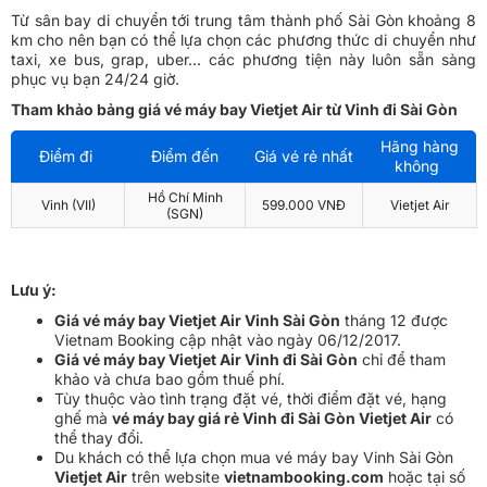
Từ sân bay di chuyển tới trung tâm thành phố Sài Gòn khoảng 8
km cho nên bạn có thể lựa chọn các phương thức di chuyển như
taxi, xe bus, grap, uber… các phương tiện này luôn sẵn sàng
phục vụ bạn 24/24 giờ.
Tham khảo bảng
giá vé máy bay Vietjet Air từ Vinh đi Sài Gòn
Hãng hàng
Điểm đi
Điểm đến
Giá vé rẻ nhất
không
Hồ Chí Minh
Vinh (VII)
599.000 VNĐ
Vietjet Air
(SGN)
Lưu ý:
Giá vé máy bay Vietjet Air Vinh Sài Gòn
tháng 12 được
Vietnam Booking cập nhật vào ngày 06/12/2017.
Giá vé máy bay Vietjet Air Vinh đi Sài Gòn
chỉ để tham
khảo và chưa bao gồm thuế phí.
Tùy thuộc vào tình trạng đặt vé, thời điểm đặt vé, hạng
ghế mà
vé máy bay giá rẻ Vinh đi Sài Gòn Vietjet Air
có
thể thay đổi.
Du khách có thể lựa chọn
mua vé máy bay Vinh Sài Gòn
Vietjet Air
trên website
vietnambooking.com
hoặc tại số