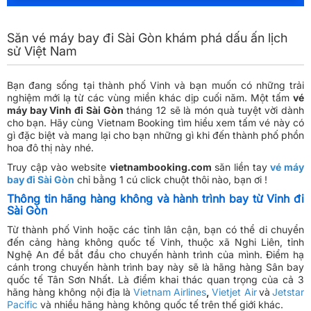
Săn vé máy bay đi Sài Gòn khám phá dấu ấn lịch
sử Việt Nam
Bạn đang sống tại thành phố Vinh và bạn muốn có những trải
nghiệm mới lạ từ các vùng miền khác dịp cuối năm. Một tấm
vé
máy bay Vinh đi Sài Gòn
tháng 12 sẽ là món quà tuyệt vời dành
cho bạn. Hãy cùng Vietnam Booking tìm hiểu xem tấm vé này có
gì đặc biệt và mang lại cho bạn những gì khi đến thành phố phồn
hoa đô thị này nhé.
Truy cập vào website
vietnambooking.com
săn liền tay
vé máy
bay đi Sài Gòn
chỉ bằng 1 cú click chuột thôi nào, bạn ơi !
Thông tin hãng hàng không và hành trình bay từ Vinh đi
Sài Gòn
Từ thành phố Vinh hoặc các tỉnh lân cận, bạn có thể di chuyển
đến cảng hàng không quốc tế Vinh, thuộc xã Nghi Liên, tỉnh
Nghệ An để bắt đầu cho chuyến hành trình của mình. Điểm hạ
cánh trong chuyến hành trình bay này sẽ là hãng hàng Sân bay
quốc tế Tân Sơn Nhất. Là điểm khai thác quan trọng của cả 3
hãng hàng không nội địa là
Vietnam Airlines
,
Vietjet Air
và
Jetstar
Pacific
và nhiều hãng hàng không quốc tế trên thế giới khác.