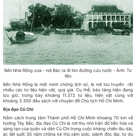
Bến Nhà Rồng xưa - nơi Bác ra đi tìm đường cứu nước - Ảnh: Tư
liệu
Bến Nhà Rồng là một minh chứng lịch sử, là nơi lưu truyền rất
nhiều các tư liệu hiện vật, quý giá. Cụ thể, bảo tàng hiện đang
lưu giữ, trưng bày khoảng 11.372 tư liệu, hiện vật cùng với
khoảng 3.300 đầu sách với chuyên đề Chủ tịch Hồ Chí Minh.
Địa đạo Củ Chi
Nằm cách trung tâm Thành phố Hồ Chí Minh khoảng 70 km về
hướng Tây Bắc, địa đạo Củ Chi là nơi thu nhỏ trận đồ tiến hóa và
sáng tạo của quân và dân Củ Chi trong cuộc kháng chiến lâu dài,
ác liệt suốt 30 năm chống kẻ thù xâm lược, giành độc lập, tự do