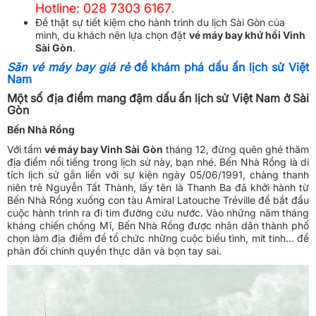
Hotline: 028 7303 6167
.
Để thật sự tiết kiệm cho hành trình
du lịch Sài Gòn
của
mình, du khách nên lựa chọn đặt
vé máy bay khứ hồi Vinh
Sài Gòn
.
Săn vé máy bay giá rẻ
để khám phá dấu ấn lịch sử Việt
Nam
Một số địa điểm mang đậm dấu ấn lịch sử Việt Nam ở Sài
Gòn
Bến Nhà Rồng
Với tấm
vé máy bay Vinh Sài Gòn
tháng 12, đừng quên ghé thăm
địa điểm nổi tiếng trong lịch sử này, bạn nhé. Bến Nhà Rồng là di
tích lịch sử gắn liền với sự kiện ngày 05/06/1991, chàng thanh
niên trẻ Nguyễn Tất Thành, lấy tên là Thanh Ba đã khởi hành từ
Bến Nhà Rồng xuống con tàu Amiral Latouche Tréville để bắt đầu
cuộc hành trình ra đi tìm đường cứu nước. Vào những năm tháng
kháng chiến chống Mĩ, Bến Nhà Rồng được nhân dân thành phố
chọn làm địa điểm để tổ chức những cuộc biểu tình, mít tinh… để
phản đối chính quyền thực dân và bọn tay sai.