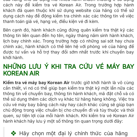
cách này để kiểm tra vé Korean Air. Trong trường hợp hành
khách đã quen thuộc khi sử dụng website của hãng có thể sử
dụng cách này để động kiểm tra chính xác các thông tin về việc
thanh toán giá vé, hạng vé, điều kiện vé đi kèm.
Bên cạnh đó, hành khách cũng đừng quên kiểm tra thật kỹ các
thông tin liên quan đến họ tên, ngày tháng năm sinh hành khách,
lịch bay chính xác. Trong trường hợp có những sai sót hay chưa
chính xác, hành khách có thể liên hệ với phòng vé của hãng để
được tư vấn và hỗ trợ thay đổi sớm nhất trước khi chuyến bay
khởi hành.
NHỮNG LƯU Ý KHI TRA CỨU VÉ MÁY BAY
KOREAN AIR
Kiểm tra vé máy bay Korean Air
trước giờ khởi hành là vô cùng
cần thiết, vì nó có thể giúp bạn kiểm tra thật kỹ một lần nữa các
thông tin về chuyến bay, thông tin hành khách, mã đặt chỗ và có
thể sử dụng thêm các dịch vụ khác từ hãng hàng không. Việc tra
cứu vé máy bay bằng cách này hay cách khác cũng sẽ giúp bạn
chủ động trong việc chuẩn bị cho chuyến đi và tùy thuộc và thói
quen, sự tiện lợi của mỗi hành khách. Khi kiểm tra vé Korean Air
hành khách hãy lưu ý một số thông tin quan trọng dưới đây:
❖
Hãy chọn một đại lý chính thức của hãng