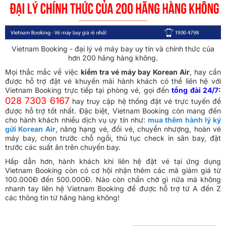
Vietnam Booking - đại lý vé máy bay uy tín và chính thức của
hơn 200 hãng hàng không.
Mọi thắc mắc về việc
kiểm tra vé máy bay Korean Air
, hay cần
được hỗ trợ đặt vé khuyến mãi hành khách có thể liên hệ với
Vietnam Booking trực tiếp tại phòng vé, gọi đến
tổng đài 24/7:
028 7303 6167
hay truy cập hệ thống đặt vé trực tuyến để
được hỗ trợ tốt nhất. Đặc biệt, Vietnam Booking còn mang đến
cho hành khách nhiều dịch vụ uy tín như:
mua thêm hành lý ký
gửi Korean Air
, nâng hạng vé, đổi vé, chuyển nhượng, hoàn vé
máy bay, chọn trước chỗ ngồi, thủ tục check in sân bay, đặt
trước các suất ăn trên chuyến bay.
Hấp dẫn hơn, hành khách khi liên hệ đặt vé tại ứng dụng
Vietnam Booking còn có cơ hội nhận thêm các mã giảm giá từ
100.000Đ đến 500.000Đ. Nào còn chần chờ gì nữa mà không
nhanh tay liên hệ Vietnam Booking để được hỗ trợ từ A đến Z
các thông tin từ hãng hàng không!