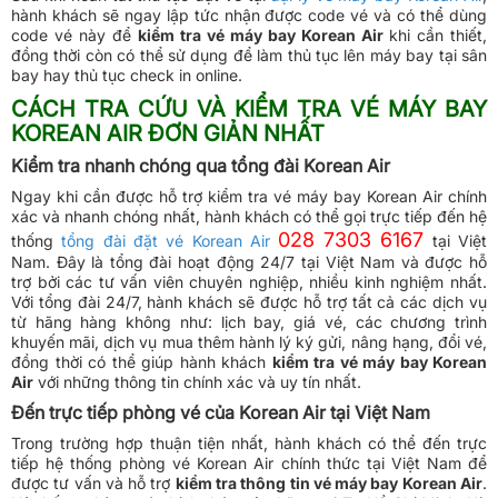
hành khách sẽ ngay lập tức nhận được code vé và có thể dùng
code vé này để
kiểm tra vé máy bay Korean Air
khi cần thiết,
đồng thời còn có thể sử dụng để làm thủ tục lên máy bay tại sân
bay hay thủ tục check in online.
CÁCH TRA CỨU VÀ KIỂM TRA VÉ MÁY BAY
KOREAN AIR ĐƠN GIẢN NHẤT
Kiểm tra nhanh chóng qua tổng đài Korean Air
Ngay khi cần được hỗ trợ kiểm tra vé máy bay Korean Air chính
xác và nhanh chóng nhất, hành khách có thể gọi trực tiếp đến hệ
028 7303 6167
thống
tổng đài đặt vé Korean Air
tại Việt
Nam. Đây là tổng đài hoạt động 24/7 tại Việt Nam và được hỗ
trợ bởi các tư vấn viên chuyên nghiệp, nhiều kinh nghiệm nhất.
Với tổng đài 24/7, hành khách sẽ được hỗ trợ tất cả các dịch vụ
từ hãng hàng không như: lịch bay, giá vé, các chương trình
khuyến mãi, dịch vụ mua thêm hành lý ký gửi, nâng hạng, đổi vé,
đồng thời có thể giúp hành khách
kiểm tra vé máy bay Korean
Air
với những thông tin chính xác và uy tín nhất.
Đến trực tiếp phòng vé của Korean Air tại Việt Nam
Trong trường hợp thuận tiện nhất, hành khách có thể đến trực
tiếp hệ thống phòng vé Korean Air chính thức tại Việt Nam để
được tư vấn và hỗ trợ
kiểm tra thông tin vé máy bay Korean Air
.