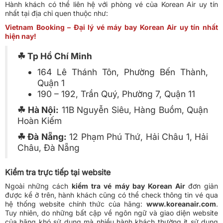
Hành khách có thể liên hệ với phòng vé của Korean Air uy tín
nhất tại địa chỉ quen thuộc như:
Vietnam Booking – Đại lý vé máy bay Korean Air uy tín nhất
hiện nay!
☘ Tp Hồ Chí Minh
164 Lê Thánh Tôn, Phường Bến Thành,
Quận 1
190 – 192, Trần Quý, Phường 7, Quận 11
☘ Hà Nội:
11B Nguyễn Siêu, Hàng Buồm, Quận
Hoàn Kiếm
☘ Đà Nẵng:
12 Phạm Phú Thứ, Hải Châu 1, Hải
Châu, Đà Nẵng
Kiểm tra trực tiếp tại website
Ngoài những cách
kiểm tra vé máy bay Korean Air
đơn giản
được kể ở trên, hành khách cũng có thể check thông tin vé qua
hệ thống website chính thức của hãng:
www.koreanair.com
.
Tuy nhiên, do những bất cập về ngôn ngữ và giao diện website
của hãng khó sử dụng mà nhiều hành khách thường ít sử dụng