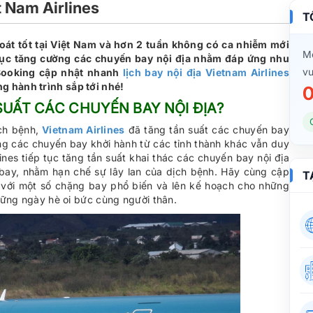
t Nam Airlines
T
oát tốt tại Việt Nam và hơn 2 tuần không có ca nhiễm mới
Mọ
p tục tăng cường các chuyến bay nội địa nhằm đáp ứng nhu
vu
 Booking cập nhật nhanh
lịch bay nội địa Vietnam Airlines
g hành trình sắp tới nhé!
0
SUẤT CÁC CHUYẾN BAY NỘI ĐỊA?
ịch bệnh,
Vietnam Airlines
đã tăng tần suất các chuyến bay
êng các chuyến bay khởi hành từ các tỉnh thành khác vẫn duy
ines tiếp tục tăng tần suất khai thác các chuyến bay nội địa
bay, nhằm hạn chế sự lây lan của dịch bệnh. Hãy cùng cập
T
với một số chặng bay phổ biến và lên kế hoạch cho những
những ngày hè oi bức cùng người thân.