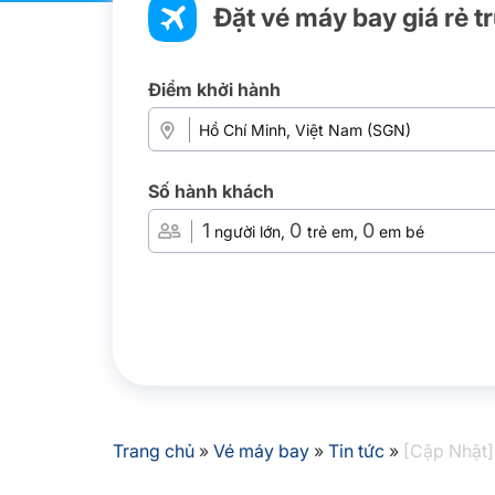
Đặt vé máy bay giá rẻ t
Điểm khởi hành
Số hành khách
1
0
0
người lớn,
trẻ em,
em bé
Trang chủ
»
Vé máy bay
»
Tin tức
»
[Cập Nhật] 