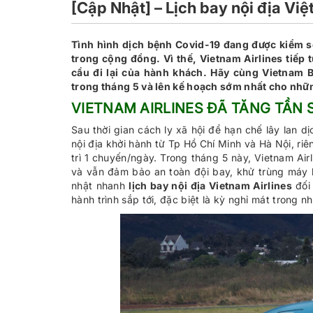
[Cập Nhật] – Lịch bay nội địa Việ
Tình hình dịch bệnh Covid-19 đang được kiểm s
trong cộng đồng. Vì thế, Vietnam Airlines tiế
cầu đi lại của hành khách. Hãy cùng Vietnam
trong tháng 5 và lên kế hoạch sớm nhất cho nhữn
VIETNAM AIRLINES ĐÃ TĂNG TẦN 
Sau thời gian cách ly xã hội để hạn chế lây lan d
nội địa khởi hành từ Tp Hồ Chí Minh và Hà Nội, ri
trì 1 chuyến/ngày. Trong tháng 5 này, Vietnam Airl
và vẫn đảm bảo an toàn đội bay, khử trùng máy 
nhật nhanh
lịch bay nội địa Vietnam Airlines
đối 
hành trình sắp tới, đặc biệt là kỳ nghỉ mát trong 