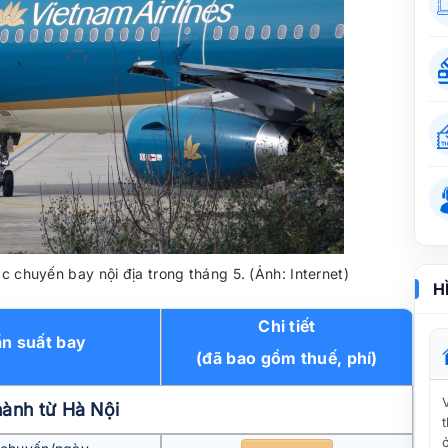
ác chuyến bay nội địa trong tháng 5. (Ảnh: Internet)
H
Chi tiết
n suất bay
(đã bao gồm thuế, phí)
hành từ Hà Nội