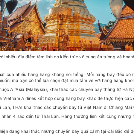
với nhiều địa điểm tâm linh có kiến trúc vô cùng ấn tượng và hoành
ặt của nhiều hãng hàng không nổi tiếng. Mỗi hãng bay đều có n
 muốn, mà bạn có thể lựa chọn đặt mua tấm vé với hãng hàng khô
huộc AirAsia (Malaysia), khai thác các chuyến bay thẳng từ Hà N
Vietnam Airlines kết hợp cùng hãng bay khác để thực hiện các 
 Lan, THAI khai thác các chuyến bay từ Việt Nam đi Chiang Mai v
nhân 4 sao đến từ Thái Lan. Hãng thường liên kết cùng những 
hiện đang khai thác những chuyến bay quá cảnh tại Đài Bắc để đ