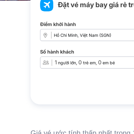
Đặt vé máy bay giá rẻ t
Điểm khởi hành
Số hành khách
1
0
0
người lớn,
trẻ em,
em bé
Giá vé ước tính thấp nhất trong