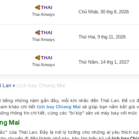
Chủ Nhật, 30 thg 8, 2026
Thai Airways
Thứ Hai, 9 thg 11, 2026
Thai Airways
Thứ Năm, 14 thg 1, 2027
Thai Airways
i Lan
»
Lịch bay Chiang Mai
ổi tiếng những năm gần đây, mỗi khi nhắc đến Thái Lan. Để có 
ham khảo chi tiết
lịch bay Chiang Mai
sẽ giúp bạn nắm bắt giá 
g thông tin chi tiết, cùng các “bí kíp” săn vé máy bay với mức 
ang Mai
" của Thái Lan. Đây là nơi lý tưởng cho những ai yêu thích sự
ho chuyến đi đến thành phố này, hãy tìm hiểu kỹ về
lịch bay Ch