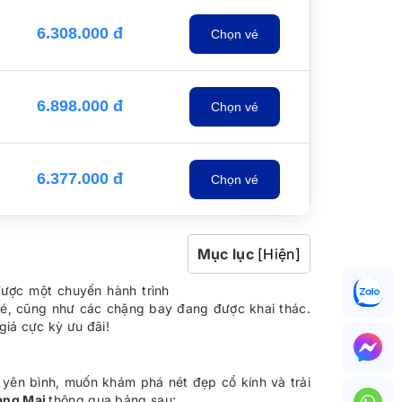
6.308.000 đ
Chọn vé
6.898.000 đ
Chọn vé
6.377.000 đ
Chọn vé
Mục lục
[Hiện]
được một chuyến hành trình
vé, cũng như các chặng bay đang được khai thác.
giá cực kỳ ưu đãi!
 yên bình, muốn khám phá nét đẹp cổ kính và trải
iang Mai
thông qua bảng sau: