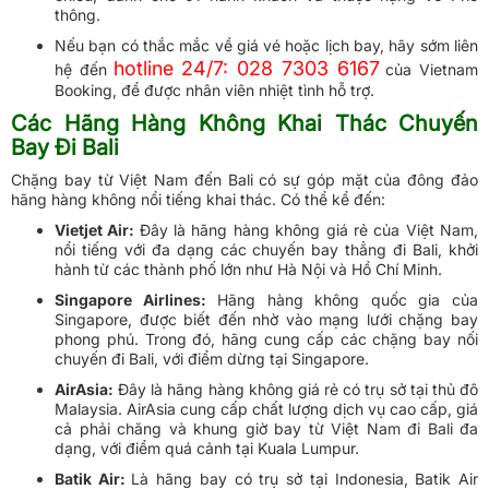
thông.
Nếu bạn có thắc mắc về giá vé hoặc lịch bay, hãy sớm liên
hotline 24/7: 028 7303 6167
hệ đến
của Vietnam
Booking, để được nhân viên nhiệt tình hỗ trợ.
Các Hãng Hàng Không Khai Thác Chuyến
Bay Đi Bali
Chặng bay từ Việt Nam đến Bali có sự góp mặt của đông đảo
hãng hàng không nổi tiếng khai thác. Có thể kể đến:
Vietjet Air:
Đây là hãng hàng không giá rẻ của Việt Nam,
nổi tiếng với đa dạng các chuyến bay thẳng đi Bali, khởi
hành từ các thành phố lớn như Hà Nội và Hồ Chí Minh.
Singapore Airlines:
Hãng hàng không quốc gia của
Singapore, được biết đến nhờ vào mạng lưới chặng bay
phong phú. Trong đó, hãng cung cấp các chặng bay nối
chuyến đi Bali, với điểm dừng tại Singapore.
AirAsia:
Đây là hãng hàng không giá rẻ có trụ sở tại thủ đô
Malaysia. AirAsia cung cấp chất lượng dịch vụ cao cấp, giá
cả phải chăng và khung giờ bay từ Việt Nam đi Bali đa
dạng, với điểm quá cảnh tại Kuala Lumpur.
Batik Air:
Là hãng bay có trụ sở tại Indonesia, Batik Air