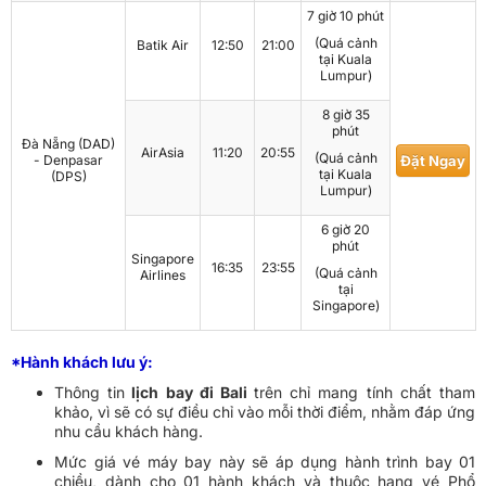
7 giờ 10 phút
(Quá cảnh
Batik Air
12:50
21:00
tại Kuala
Lumpur)
8 giờ 35
phút
Đà Nẵng (DAD)
AirAsia
11:20
20:55
(Quá cảnh
- Denpasar
Đặt Ngay
tại Kuala
(DPS)
Lumpur)
6 giờ 20
phút
Singapore
16:35
23:55
(Quá cảnh
Airlines
tại
Singapore)
*Hành khách lưu ý:
Thông tin
lịch bay đi Bali
trên chỉ mang tính chất tham
khảo, vì sẽ có sự điều chỉ vào mỗi thời điểm, nhằm đáp ứng
nhu cầu khách hàng.
Mức giá vé máy bay này sẽ áp dụng hành trình bay 01
chiều, dành cho 01 hành khách và thuộc hạng vé Phổ