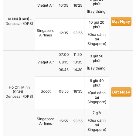
phút
Vietjet Air
10:05
16:25
(Bay thẳng)
Hà Nội (HAN) -
Đặt Ngay
10 giờ 20
Denpasar (DPS)
phút
Singapore
12:35
23:55
(Quá cảnh
Airlines
tại
Singapore)
07:00
11:50
3 giờ 50
phút
Vietjet Air
08:15
13:05
(Bay thẳng)
09:45
14:30
8 giờ 40
phút
Hồ Chí Minh
Scoot
08:55
18:35
(SGN) -
Đặt Ngay
(Quá cảnh
Denpasar (DPS)
tại
Singapore)
7 giờ
Singapore
(Quá cảnh
15:55
23:55
Airlines
tại
Singapore)