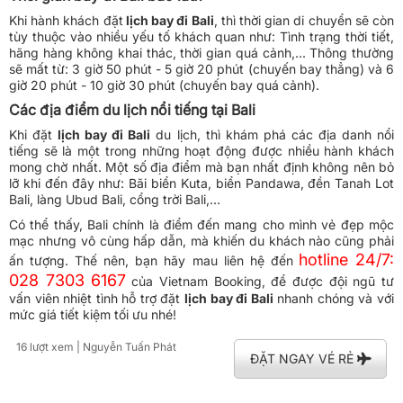
Khi hành khách đặt
lịch bay đi Bali
, thì thời gian di chuyển sẽ còn
tùy thuộc vào nhiều yếu tố khách quan như: Tình trạng thời tiết,
hãng hàng không khai thác, thời gian quá cảnh,... Thông thường
sẽ mất từ: 3 giờ 50 phút - 5 giờ 20 phút (chuyến bay thẳng) và 6
giờ 20 phút - 10 giờ 30 phút (chuyến bay quá cảnh).
Các địa điểm du lịch nổi tiếng tại Bali
Khi đặt
lịch bay đi Bali
du lịch, thì khám phá các địa danh nổi
tiếng sẽ là một trong những hoạt động được nhiều hành khách
mong chờ nhất. Một số địa điểm mà bạn nhất định không nên bỏ
lỡ khi đến đây như: Bãi biển Kuta, biển Pandawa, đền Tanah Lot
Bali, làng Ubud Bali, cổng trời Bali,...
Có thể thấy, Bali chính là điểm đến mang cho mình vẻ đẹp mộc
mạc nhưng vô cùng hấp dẫn, mà khiến du khách nào cũng phải
hotline 24/7:
ấn tượng. Thế nên, bạn hãy mau liên hệ đến
028 7303 6167
của Vietnam Booking, để được đội ngũ tư
vấn viên nhiệt tình hỗ trợ đặt
lịch bay đi Bali
nhanh chóng và với
mức giá tiết kiệm tối ưu nhé!
16 lượt xem
| Nguyễn Tuấn Phát
ĐẶT NGAY VÉ RẺ