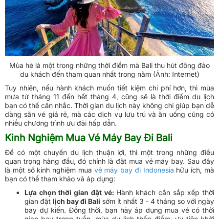
Mùa hè là một trong những thời điểm mà Bali thu hút đông đảo
du khách đến tham quan nhất trong năm (Ảnh: Internet)
Tuy nhiên, nếu hành khách muốn tiết kiệm chi phí hơn, thì mùa
mưa từ tháng 11 đến hết tháng 4, cũng sẽ là thời điểm du lịch
bạn có thể cân nhắc. Thời gian du lịch này không chỉ giúp bạn dễ
dàng săn vé giá rẻ, mà các dịch vụ lưu trú và ăn uống cũng có
nhiều chương trình ưu đãi hấp dẫn.
Kinh Nghiệm Mua Vé Máy Bay Đi Bali
Để có một chuyến du lịch thuận lợi, thì một trong những điều
quan trọng hàng đầu, đó chính là đặt mua vé máy bay. Sau đây
là một số kinh nghiệm mua
vé máy bay đi Indonesia
hữu ích, mà
bạn có thể tham khảo và áp dụng:
Lựa chọn thời gian đặt vé:
Hành khách cần sắp xếp thời
gian đặt
lịch bay đi Bali
sớm ít nhất 3 - 4 tháng so với ngày
bay dự kiến. Đồng thời, bạn hãy áp dụng mua vé có thời
gian bay trong tuần, mùa du lịch thấp điểm, ưu tiên khởi