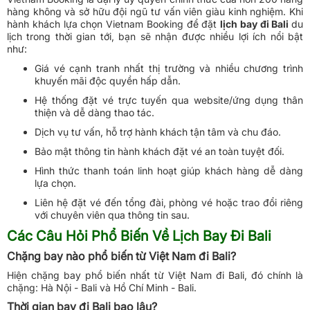
hàng không và sở hữu đội ngũ tư vấn viên giàu kinh nghiệm. Khi
hành khách lựa chọn Vietnam Booking để đặt
lịch bay đi Bali
du
lịch trong thời gian tới, bạn sẽ nhận được nhiều lợi ích nổi bật
như:
Giá vé cạnh tranh nhất thị trường và nhiều chương trình
khuyến mãi độc quyền hấp dẫn.
Hệ thống đặt vé trực tuyến qua website/ứng dụng thân
thiện và dễ dàng thao tác.
Dịch vụ tư vấn, hỗ trợ hành khách tận tâm và chu đáo.
Bảo mật thông tin hành khách đặt vé an toàn tuyệt đối.
Hình thức thanh toán linh hoạt giúp khách hàng dễ dàng
lựa chọn.
Liên hệ đặt vé đến tổng đài, phòng vé hoặc trao đổi riêng
với chuyên viên qua thông tin sau.
Các Câu Hỏi Phổ Biến Về Lịch Bay Đi Bali
Chặng bay nào phổ biến từ Việt Nam đi Bali?
Hiện chặng bay phổ biến nhất từ Việt Nam đi Bali, đó chính là
chặng: Hà Nội - Bali và Hồ Chí Minh - Bali.
Thời gian bay đi Bali bao lâu?