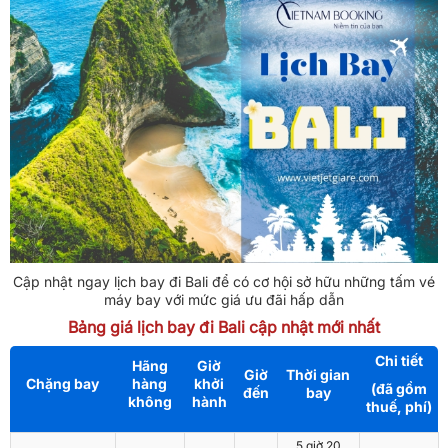
Cập nhật ngay lịch bay đi Bali để có cơ hội sở hữu những tấm vé
máy bay với mức giá ưu đãi hấp dẫn
Bảng giá lịch bay đi Bali cập nhật mới nhất
Chi tiết
Hãng
Giờ
Giờ
Thời gian
Chặng bay
hàng
khởi
(đã gồm
đến
bay
không
hành
thuế, phí)
5 giờ 20