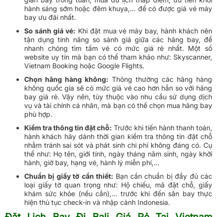
hành sáng sớm hoặc đêm khuya,... để có được giá vé máy
bay ưu đãi nhất.
So sánh giá vé:
Khi đặt mua vé máy bay, hành khách nên
tận dụng tính năng so sánh giá giữa các hãng bay, để
nhanh chóng tìm tấm vé có mức giá rẻ nhất. Một số
website uy tín mà bạn có thể tham khảo như: Skyscanner,
Vietnam Booking hoặc Google Flights.
Chọn hãng hàng không:
Thông thường các hãng hàng
không quốc gia sẽ có mức giá vé cao hơn hẳn so với hãng
bay giá rẻ. Vậy nên, tùy thuộc vào nhu cầu sử dụng dịch
vụ và tài chính cá nhân, mà bạn có thể chọn mua hãng bay
phù hợp.
Kiểm tra thông tin đặt chỗ:
Trước khi tiến hành thanh toán,
hành khách hãy dành thời gian kiểm tra thông tin đặt chỗ
nhằm tránh sai sót và phát sinh chi phí không đáng có. Cụ
thể như: Họ tên, giới tính, ngày tháng năm sinh, ngày khởi
hành, giờ bay, hạng vé, hành lý miễn phí,...
Chuẩn bị giấy tờ cần thiết:
Bạn cần chuẩn bị đầy đủ các
loại giấy tờ quan trọng như: Hộ chiếu, mã đặt chỗ, giấy
khám sức khỏe (nếu cần),... trước khi đến sân bay thực
hiện thủ tục check-in và nhập cảnh Indonesia.
Đặt Lịch Bay Đi Bali Giá Rẻ Tại Vietnam