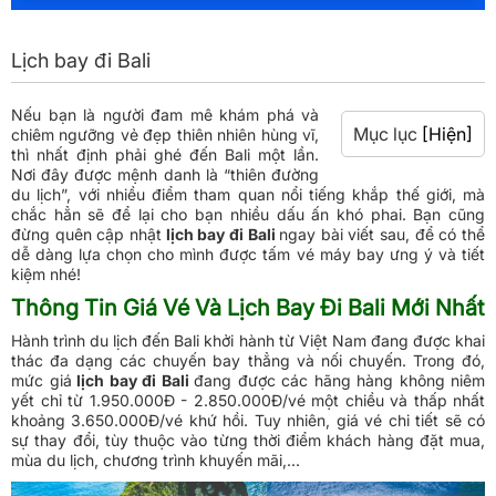
Lịch bay đi Bali
Nếu bạn là người đam mê khám phá và
Mục lục
[Hiện]
chiêm ngưỡng vẻ đẹp thiên nhiên hùng vĩ,
thì nhất định phải ghé đến Bali một lần.
Nơi đây được mệnh danh là “thiên đường
du lịch”, với nhiều điểm tham quan nổi tiếng khắp thế giới, mà
chắc hẳn sẽ để lại cho bạn nhiều dấu ấn khó phai. Bạn cũng
đừng quên cập nhật
lịch bay đi Bali
ngay bài viết sau, để có thể
dễ dàng lựa chọn cho mình được tấm vé máy bay ưng ý và tiết
kiệm nhé!
Thông Tin Giá Vé Và Lịch Bay Đi Bali Mới Nhất
Hành trình du lịch đến Bali khởi hành từ Việt Nam đang được khai
thác đa dạng các chuyến bay thẳng và nối chuyến. Trong đó,
mức giá
lịch bay đi Bali
đang được các hãng hàng không niêm
yết chỉ từ 1.950.000Đ - 2.850.000Đ/vé một chiều và thấp nhất
khoảng 3.650.000Đ/vé khứ hồi. Tuy nhiên, giá vé chi tiết sẽ có
sự thay đổi, tùy thuộc vào từng thời điểm khách hàng đặt mua,
mùa du lịch, chương trình khuyến mãi,...