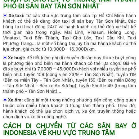
PHỐ ĐI SÂN BAY TÂN SƠN NHẤT
✶
Xe taxi:
từ các khu vực trung tâm của Tp Hồ Chí Minh hành
khách có thể dễ dàng đón taxi đi sân bay Tân Sơn Nhất. Các
hãng taxi hoạt động 24/7 và hành khách có thể đón xe bất kể
thời gian nào trong ngày. Mai Linh, Vinasun, Hoàng Long,
Vinataxi, Taxi Bến Thành, Taxi Chợ Lớn, Taxi Dầu Khí, Taxi
Phương Trang… là một số hãng taxi uy tín mà hành khách có thể
lựa chọn, giá cước từ 13.000Đ – 16.000Đ/km.
✶
Xe buýt:
để tiết kiệm phí di chuyển đi sân bay thì xe buýt cũng
là phương tiện phổ biến mà hành khách có thể lựa chọn. Giá vé
đi xe buýt chỉ từ 7.000Đ – 45.000Đ/khách với nhiều tuyến xe phổ
biến như: tuyến 109 (công viên 23/9 – Tân Sơn Nhất), tuyến 119
(Bến xe miền Tây – Tân Sơn Nhất), tuyến 159 (Bến xe miền Đông
– Tân Sơn Nhất – Bến xe An Sương), tuyến Shuttle 49 (trung tâm
thành phố – Tân Sơn Nhất)…
✶
Xe ôm:
cũng là một trong những phương tiện công cộng quen
thuộc của nhiều hành khách ở trung tâm thành phố. Theo đó,
hành khách có thể lựa chọn dịch vụ xe ôm truyền thống hoặc
chọn dịch vụ xe ôm công nghệ.
CÁCH DI CHUYỂN TỪ CÁC SÂN BAY Ở
INDONESIA VỀ KHU VỰC TRUNG TÂM