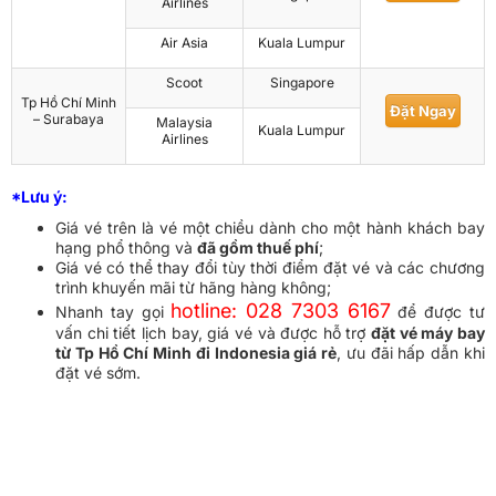
Airlines
Air Asia
Kuala Lumpur
Scoot
Singapore
Tp Hồ Chí Minh
Đặt Ngay
– Surabaya
Malaysia
Kuala Lumpur
Airlines
*Lưu ý:
Giá vé trên là vé một chiều dành cho một hành khách bay
hạng phổ thông và
đã gồm thuế phí
;
Giá vé có thể thay đổi tùy thời điểm đặt vé và các chương
trình khuyến mãi từ hãng hàng không;
hotline: 028 7303 6167
Nhanh tay gọi
để được tư
vấn chi tiết lịch bay, giá vé và được hỗ trợ
đặt vé máy bay
từ Tp Hồ Chí Minh đi Indonesia giá rẻ
, ưu đãi hấp dẫn khi
đặt vé sớm.