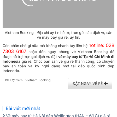
Vietnam Booking - Địa chỉ uy tín hỗ trợ trọn gói các dịch vụ săn
vé máy bay giá rẻ, uy tín.
hotline: 028
Còn chần chờ gì nữa mà không nhanh tay liên hệ
7303 6167
hoặc đến ngay phòng vé Vietnam Booking để
được hỗ trợ trọn gói dịch vụ đặt
vé máy bay từ Tp Hồ Chí Minh đi
Indonesia
giá rẻ. Chúc bạn săn vé giá rẻ thành công, có chuyến
bay an toàn và kỳ nghỉ đáng nhớ tại đảo quốc xinh đẹp
Indonesia.
191 lượt xem
| Vietnam Booking
ĐẶT NGAY VÉ RẺ
Bài viết mới nhất
Vé máy bay từ Hà Nội đến Wellington (HAN – WLG) giá rẻ