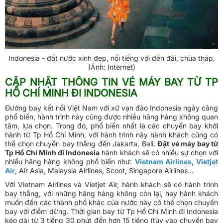
Indonesia - đất nước xinh đẹp, nổi tiếng với đền đài, chùa tháp.
(Ảnh: Internet)
CẬP NHẬT THÔNG TIN VÉ MÁY BAY TỪ TP
HỒ CHÍ MINH ĐI INDONESIA
Đường bay kết nối Việt Nam với xứ vạn đảo Indonesia ngày càng
phổ biến, hành trình này cũng được nhiều hãng hàng không quan
tâm, lựa chọn. Trong đó, phổ biến nhất là các chuyến bay khởi
hành từ Tp Hồ Chí Minh, với hành trình này hành khách cũng có
thể chọn chuyến bay thẳng đến Jakarta, Bali.
Đặt vé máy bay từ
Tp Hồ Chí Minh đi Indonesia
hành khách sẽ có nhiều sự chọn với
nhiều hãng hàng không phổ biến như:
Vietnam Airlines
,
Vietjet
Air
, Air Asia, Malaysia Airlines, Scoot, Singapore Airlines…
Với Vietnam Airlines và Vietjet Air, hành khách sẽ có hành trình
bay thẳng, với những hãng hàng không còn lại, hay hành khách
muốn đến các thành phố khác của nước này có thể chọn chuyến
bay với điểm dừng. Thời gian bay từ Tp Hồ Chí Minh đi Indonesia
kéo dài từ 3 tiếng 30 phút đến hơn 15 tiếng (tùy vào chuyến bay