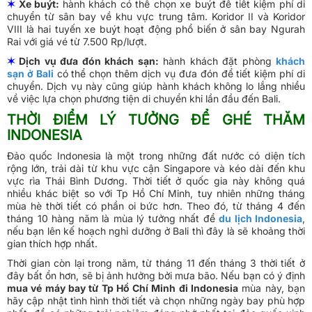
✶
Xe buýt:
hành khách có thể chọn xe buýt để tiết kiệm phí di
chuyển từ sân bay về khu vực trung tâm. Koridor II và Koridor
VIII là hai tuyến xe buýt hoạt động phổ biến ở sân bay Ngurah
Rai với giá vé từ 7.500 Rp/lượt.
✶
Dịch vụ đưa đón khách sạn:
hành khách đặt phòng
khách
sạn ở Bali
có thể chọn thêm dịch vụ đưa đón để tiết kiệm phí di
chuyển. Dịch vụ này cũng giúp hành khách không lo lắng nhiều
về việc lựa chọn phương tiện di chuyển khi lần đầu đến Bali.
THỜI ĐIỂM LÝ TƯỞNG ĐỂ GHÉ THĂM
INDONESIA
Đảo quốc Indonesia là một trong những đất nước có diện tích
rộng lớn, trải dài từ khu vực cận Singapore và kéo dài đến khu
vực rìa Thái Bình Dương. Thời tiết ở quốc gia này không quá
nhiều khác biệt so với Tp Hồ Chí Minh, tuy nhiên những tháng
mùa hè thời tiết có phần oi bức hơn. Theo đó, từ tháng 4 đến
tháng 10 hàng năm là mùa lý tưởng nhất để
du lịch Indonesia
,
nếu bạn lên kế hoạch nghỉ dưỡng ở Bali thì đây là sẽ khoảng thời
gian thích hợp nhất.
Thời gian còn lại trong năm, từ tháng 11 đến tháng 3 thời tiết ở
đây bất ổn hơn, sẽ bị ảnh hưởng bởi mưa bão. Nếu bạn có ý định
mua vé máy bay từ Tp Hồ Chí Minh đi Indonesia
mùa này, bạn
hãy cập nhật tình hình thời tiết và chọn những ngày bay phù hợp