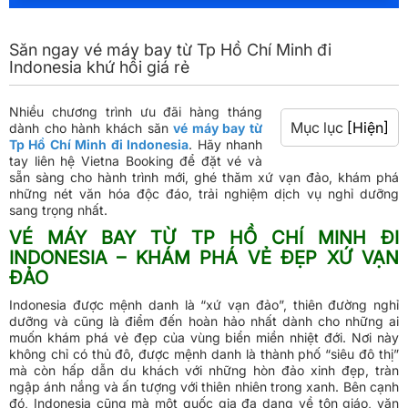
Săn ngay vé máy bay từ Tp Hồ Chí Minh đi
Indonesia khứ hồi giá rẻ
Nhiều chương trình ưu đãi hàng tháng
Mục lục
[Hiện]
dành cho hành khách săn
vé máy bay từ
Tp Hồ Chí Minh đi Indonesia
. Hãy nhanh
tay liên hệ Vietna Booking để đặt vé và
sẵn sàng cho hành trình mới, ghé thăm xứ vạn đảo, khám phá
những nét văn hóa độc đáo, trải nghiệm dịch vụ nghỉ dưỡng
sang trọng nhất.
VÉ MÁY BAY TỪ TP HỒ CHÍ MINH ĐI
INDONESIA – KHÁM PHÁ VẺ ĐẸP XỨ VẠN
ĐẢO
Indonesia được mệnh danh là “xứ vạn đảo”, thiên đường nghỉ
dưỡng và cũng là điểm đến hoàn hảo nhất dành cho những ai
muốn khám phá vẻ đẹp của vùng biển miền nhiệt đới. Nơi này
không chỉ có thủ đô, được mệnh danh là thành phố “siêu đô thị”
mà còn hấp dẫn du khách với những hòn đảo xinh đẹp, tràn
ngập ánh nắng và ấn tượng với thiên nhiên trong xanh. Bên cạnh
đó, Indonesia cũng mà một quốc gia đa dạng về tôn giáo, văn