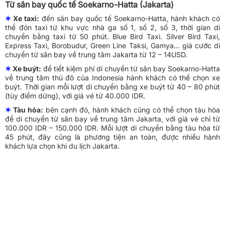
Từ sân bay quốc tế Soekarno-Hatta (Jakarta)
✶
Xe taxi:
đến sân bay quốc tế Soekarno-Hatta, hành khách có
thể đón taxi từ khu vực nhà ga số 1, số 2, số 3, thời gian di
chuyển bằng taxi từ 50 phút. Blue Bird Taxi. Silver Bird Taxi,
Express Taxi, Borobudur, Green Line Taksi, Gamya… giá cước di
chuyển từ sân bay về trung tâm Jakarta từ 12 – 14USD.
✶
Xe buýt:
để tiết kiệm phí di chuyển từ sân bay Soekarno-Hatta
về trung tâm thủ đô của Indonesia hành khách có thể chọn xe
buýt. Thời gian mỗi lượt di chuyển bằng xe buýt từ 40 – 80 phút
(tùy điểm dừng), với giá vé từ 40.000 IDR.
✶
Tàu hỏa:
bên cạnh đó, hành khách cũng có thể chọn tàu hỏa
để di chuyển từ sân bay về trung tâm Jakarta, với giá vé chỉ từ
100.000 IDR – 150.000 IDR. Mỗi lượt di chuyển bằng tàu hỏa từ
45 phút, đây cũng là phương tiện an toàn, được nhiều hành
khách lựa chọn khi du lịch Jakarta.