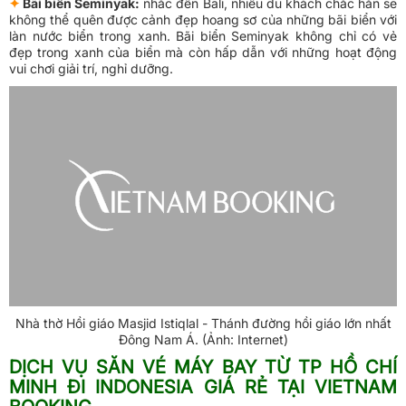
✦
Bãi biển Seminyak:
nhắc đến Bali, nhiều du khách chắc hẳn sẽ
không thể quên được cảnh đẹp hoang sơ của những bãi biển với
làn nước biển trong xanh. Bãi biển Seminyak không chỉ có vẻ
đẹp trong xanh của biển mà còn hấp dẫn với những hoạt động
vui chơi giải trí, nghỉ dưỡng.
Nhà thờ Hồi giáo Masjid Istiqlal - Thánh đường hồi giáo lớn nhất
Đông Nam Á. (Ảnh: Internet)
DỊCH VỤ SĂN VÉ MÁY BAY TỪ TP HỒ CHÍ
MINH ĐI INDONESIA GIÁ RẺ TẠI VIETNAM