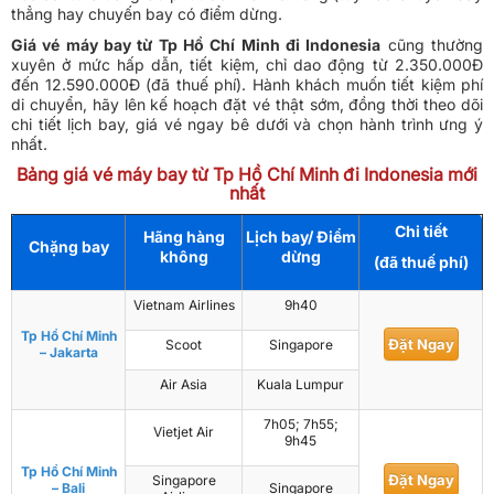
thẳng hay chuyến bay có điểm dừng.
Giá vé máy bay từ Tp Hồ Chí Minh đi Indonesia
cũng thường
xuyên ở mức hấp dẫn, tiết kiệm, chỉ dao động từ 2.350.000Đ
đến 12.590.000Đ (đã thuế phí). Hành khách muốn tiết kiệm phí
di chuyển, hãy lên kế hoạch đặt vé thật sớm, đồng thời theo dõi
chi tiết lịch bay, giá vé ngay bê dưới và chọn hành trình ưng ý
nhất.
Bảng giá vé máy bay từ Tp Hồ Chí Minh đi Indonesia mới
nhất
Chi tiết
Hãng hàng
Lịch bay/ Điểm
Chặng bay
không
dừng
(đã thuế phí)
Vietnam Airlines
9h40
Tp Hồ Chí Minh
Đặt Ngay
Scoot
Singapore
– Jakarta
Air Asia
Kuala Lumpur
7h05; 7h55;
Vietjet Air
9h45
Tp Hồ Chí Minh
Đặt Ngay
Singapore
– Bali
Singapore