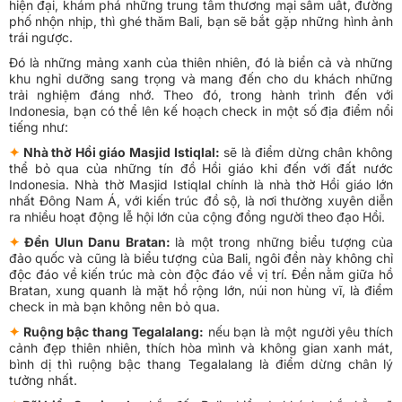
hiện đại, khám phá những trung tâm thương mại sầm uất, đường
phố nhộn nhịp, thì ghé thăm Bali, bạn sẽ bắt gặp những hình ảnh
trái ngược.
Đó là những mảng xanh của thiên nhiên, đó là biển cả và những
khu nghỉ dưỡng sang trọng và mang đến cho du khách những
trải nghiệm đáng nhớ. Theo đó, trong hành trình đến với
Indonesia, bạn có thể lên kế hoạch check in một số địa điểm nổi
tiếng như:
✦
Nhà thờ Hồi giáo Masjid Istiqlal:
sẽ là điểm dừng chân không
thể bỏ qua của những tín đồ Hồi giáo khi đến với đất nước
Indonesia. Nhà thờ Masjid Istiqlal chính là nhà thờ Hồi giáo lớn
nhất Đông Nam Á, với kiến trúc đồ sộ, là nơi thường xuyên diễn
ra nhiều hoạt động lễ hội lớn của cộng đồng người theo đạo Hồi.
✦
Đền Ulun Danu Bratan:
là một trong những biểu tượng của
đảo quốc và cũng là biểu tượng của Bali, ngôi đền này không chỉ
độc đáo về kiến trúc mà còn độc đáo về vị trí. Đền nằm giữa hồ
Bratan, xung quanh là mặt hồ rộng lớn, núi non hùng vĩ, là điểm
check in mà bạn không nên bỏ qua.
✦
Ruộng bậc thang Tegalalang:
nếu bạn là một người yêu thích
cảnh đẹp thiên nhiên, thích hòa mình và không gian xanh mát,
bình dị thì ruộng bậc thang Tegalalang là điểm dừng chân lý
tưởng nhất.