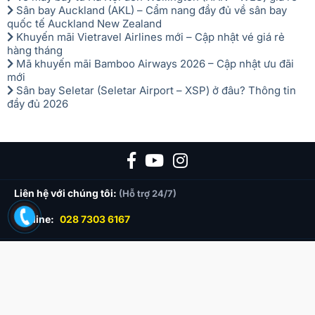
Sân bay Auckland (AKL) – Cẩm nang đầy đủ về sân bay
quốc tế Auckland New Zealand
Khuyến mãi Vietravel Airlines mới – Cập nhật vé giá rẻ
hàng tháng
Mã khuyến mãi Bamboo Airways 2026 – Cập nhật ưu đãi
mới
Sân bay Seletar (Seletar Airport – XSP) ở đâu? Thông tin
đầy đủ 2026
Liên hệ với chúng tôi:
(Hỗ trợ 24/7)
Hotline:
028 7303 6167
HỒ CHÍ MINH
164 Lê Thánh Tôn, Phường Bến Thành
190-192 Trần Quý, Phường Minh Phụng