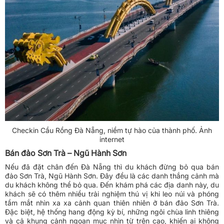
Checkin Cầu Rồng Đà Nẵng, niềm tự hào của thành phố. Ảnh
internet
Bán đảo Sơn Trà – Ngũ Hành Sơn
Nếu đã đặt chân đến Đà Nẵng thì du khách đừng bỏ qua bán
đảo Sơn Trà, Ngũ Hành Sơn. Đây đều là các danh thắng cảnh mà
du khách không thể bỏ qua. Đến khám phá các địa danh này, du
khách sẽ có thêm nhiều trải nghiệm thú vị khi leo núi và phóng
tầm mắt nhìn xa xa cảnh quan thiên nhiên ở bán đảo Sơn Trà.
Đặc biệt, hệ thống hang động kỳ bí, những ngôi chùa linh thiêng
và cả khung cảnh ngoạn mục nhìn từ trên cao, khiến ai không