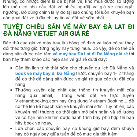
Nhưng, có nhược điểm là dễ bị hết vé, khó mua được số lượng
lớn (nếu có nhu cầu đặt vé nhiều người) và giá vé cao ngất
ngưởng. Đó cũng chinh là lý do tại sao chúng tôi luôn khuyên bạn
cần phải đặt vé ở địa chỉ uy tín và đặt vé sớm nhất.
TUYỆT CHIÊU SĂN VÉ MÁY BAY ĐÀ LẠT ĐI
ĐÀ NẴNG VIETJET AIR GIÁ RẺ
Đặc thù của giá vé máy bay là không cố định và luôn có sự thay
đổi theo từng giờ, từng ngày hay từng mùa. Do vậy, để có thể dễ
dàng săn được các tấm
vé máy bay Đà Lạt đi Đà Nẵng giá rẻ
thì
bạn hãy tham khảo các mẹo săn vé giá rẻ dưới đây:
Cần lên lịch trình thật sớm cho chuyến du lịch Đà Nẵng và
book vé máy bay đi Đà Nẵng
trước chuyến bay 1- 2 tháng
để có thể dễ dàng săn được vé giá rẻ qua các ưu đãi của
hãng.
Thường xuyên cập nhật các thông tin khuyến mãi của
hãng qua email, trang web đặt vé trực tuyến
Vietnambooking.com hay ứng dụng Vietnam Booking... để
có thể lên kế hoạch săn vé khuyến mãi sớm. Tuy nhiên, các
khuyến mãi thường có thời gian mở bán ngắn và số lượng
vé có hạn nên khi tìm được hành trình bay phù hợp thì bạn
hãy book vé ngay,
Lựa chọn các chuyến bay có khung giờ bay đêm khuya
hay có ngày bay giữa tuần để có mức giá tiết kiệm.