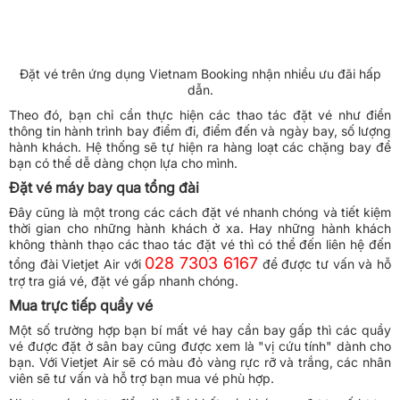
Đặt vé trên ứng dụng Vietnam Booking nhận nhiều ưu đãi hấp
dẫn.
Theo đó, bạn chỉ cần thực hiện các thao tác đặt vé như điền
thông tin hành trình bay điểm đi, điểm đến và ngày bay, số lượng
hành khách. Hệ thống sẽ tự hiện ra hàng loạt các chặng bay để
bạn có thể dễ dàng chọn lựa cho mình.
Đặt vé máy bay qua tổng đài
Đây cũng là một trong các cách đặt vé nhanh chóng và tiết kiệm
thời gian cho những hành khách ở xa. Hay những hành khách
không thành thạo các thao tác đặt vé thì có thể đến liên hệ đến
028 7303 6167
tổng đài Vietjet Air với
để được tư vấn và hỗ
trợ tra giá vé, đặt vé gấp nhanh chóng.
Mua trực tiếp quầy vé
Một số trường hợp bạn bí mất vé hay cần bay gấp thì các quầy
vé được đặt ở sân bay cũng được xem là "vị cứu tính" dành cho
bạn. Với Vietjet Air sẽ có màu đỏ vàng rực rỡ và trắng, các nhân
viên sẽ tư vấn và hỗ trợ bạn mua vé phù hợp.