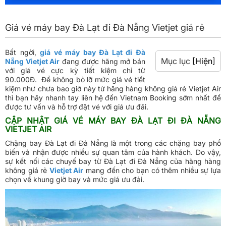
Giá vé máy bay Đà Lạt đi Đà Nẵng Vietjet giá rẻ
Bất ngời,
giá vé máy bay Đà Lạt đi Đà
Mục lục
[Hiện]
Nẵng Vietjet Air
đang được hãng mở bán
với giá vé cực kỳ tiết kiệm chỉ từ
90.000Đ. Để không bỏ lỡ mức giá vé tiết
kiệm như chưa bao giờ này từ hãng hàng không giá rẻ Vietjet Air
thì bạn hãy nhanh tay liên hệ đến Vietnam Booking sớm nhất để
được tư vấn và hỗ trợ đặt vé với giá ưu đãi.
CẬP NHẬT GIÁ VÉ MÁY BAY ĐÀ LẠT ĐI ĐÀ NẴNG
VIETJET AIR
Chặng bay Đà Lạt đi Đà Nẵng là một trong các chặng bay phổ
biến và nhận được nhiều sự quan tâm của hành khách. Do vậy,
sự kết nối các chuyế bay từ Đà Lạt đi Đà Nẵng của hãng hàng
không giá rẻ
Vietjet Air
mang đến cho bạn có thêm nhiều sự lựa
chọn về khung giờ bay và mức giá ưu đải.