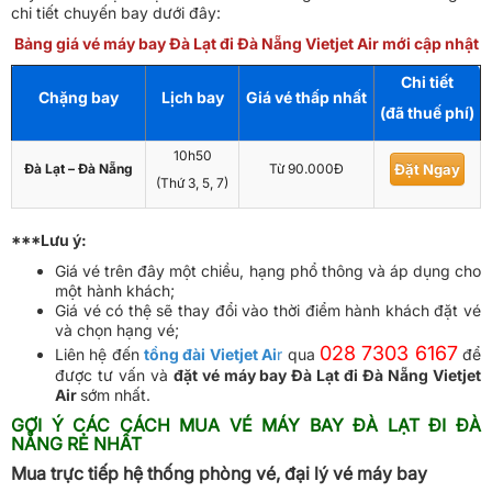
chi tiết chuyến bay dưới đây:
Bảng giá vé máy bay Đà Lạt đi Đà Nẵng Vietjet Air mới cập nhật
Chi tiết
Chặng bay
Lịch bay
Giá vé thấp nhất
(đã thuế phí)
10h50
Đà Lạt – Đà Nẵng
Từ 90.000Đ
Đặt Ngay
(Thứ 3, 5, 7)
***Lưu ý:
Giá vé trên đây một chiều, hạng phổ thông và áp dụng cho
một hành khách;
Giá vé có thệ sẽ thay đổi vào thời điểm hành khách đặt vé
và chọn hạng vé;
028 7303 6167
Liên hệ đến
tồng đài Vietjet Ai
r
qua
để
được tư vấn và
đặt vé máy bay Đà Lạt đi Đà Nẵng Vietjet
Air
sớm nhất.
GỢI Ý CÁC CÁCH MUA VÉ MÁY BAY ĐÀ LẠT ĐI ĐÀ
NẴNG RẺ NHẤT
Mua trực tiếp hệ thống phòng vé, đại lý vé máy bay