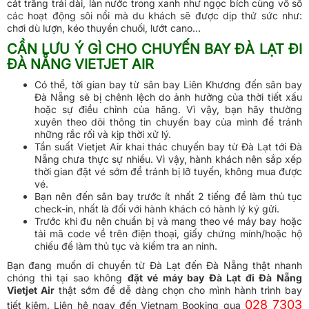
cát trắng trải dài, làn nước trong xanh như ngọc bích cùng vô số
các hoạt động sôi nổi mà du khách sẽ được dịp thử sức như:
chơi dù lượn, kéo thuyền chuối, lướt cano…
CẦN LƯU Ý GÌ CHO CHUYẾN BAY ĐÀ LẠT ĐI
ĐÀ NẴNG VIETJET AIR
Có thể, tời gian bay từ sân bay Liên Khương đến sân bay
Đà Nẵng sẽ bị chênh lệch do ảnh hưởng của thời tiết xấu
hoặc sự điều chỉnh của hãng. Vì vậy, bạn hãy thường
xuyên theo dõi thông tin chuyến bay của mình để tránh
những rắc rối và kịp thời xử lý.
Tần suất Vietjet Air khai thác chuyến bay từ Đà Lạt tới Đà
Nẵng chưa thực sự nhiều. Vì vậy, hành khách nên sắp xếp
thời gian đặt vé sớm để tránh bị lỡ tuyến, không mua được
vé.
Bạn nên đến sân bay trước ít nhất 2 tiếng để làm thủ tục
check-in, nhất là đối với hành khách có hành lý ký gửi.
Trước khi đu nên chuẩn bị và mang theo vé máy bay hoặc
tải mã code về trên điện thoại, giấy chứng mính/hoặc hộ
chiếu để làm thủ tục và kiểm tra an ninh.
Bạn đang muốn di chuyển từ Đà Lạt đến Đà Nẵng thật nhanh
chóng thì tại sao không
đặt vé máy bay Đà Lạt đi Đà Nẵng
Vietjet Air
thật sớm để dễ dàng chọn cho mình hành trình bay
028 7303
tiết kiệm. Liên hệ ngay đến Vietnam Booking qua