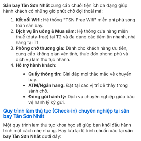
Sân bay Tân Sơn Nhất
cung cấp chuỗi tiện ích đa dạng giúp
hành khách có những giờ phút chờ đợi thoải mái:
Kết nối Wifi:
Hệ thống "TSN Free Wifi" miễn phí phủ sóng
toàn sân bay.
Dịch vụ ăn uống & Mua sắm:
Hệ thống cửa hàng miễn
thuế (duty-free) tại T2 và đa dạng các tiệm ăn nhanh, nhà
hàng tại T1.
Phòng chờ thương gia:
Dành cho khách hàng ưu tiên,
cung cấp không gian yên tĩnh, thực đơn phong phú và
dịch vụ làm thủ tục nhanh.
Hỗ trợ hành khách:
Quầy thông tin:
Giải đáp mọi thắc mắc về chuyến
bay.
ATM/Ngân hàng:
Đặt tại các vị trí dễ thấy trong
sảnh chờ.
Đóng gói hành lý:
Dịch vụ chuyên nghiệp giúp bảo
vệ hành lý ký gửi.
Quy trình làm thủ tục (Check-in) chuyên nghiệp tại sân
bay Tân Sơn Nhất
Một quy trình làm thủ tục khoa học sẽ giúp bạn khởi đầu hành
trình một cách nhẹ nhàng. Hãy lưu lại lộ trình chuẩn xác tại
sân
bay Tân Sơn Nhất
dưới đây: