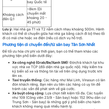
bay Quốc tế
~8km (Di
chuyển mất
Khoảng cách
khoảng 20 -
đến Q.1
45 phút)
Lưu ý:
Hai nhà ga T1 và T2 nằm cách nhau khoảng 500m. Hành
khách có thể di chuyển giữa hai nhà ga bằng cách đi bộ theo lối
đi có mái che hoặc xe điện (nếu có dịch vụ hỗ trợ).
Phương tiện di chuyển đến/từ sân bay Tân Sơn Nhất
Để tối ưu hóa chi phí và thời gian, bạn có thể tham khảo các
phương tiện phổ biến dưới đây:
Xe công nghệ (Grab/Be/Xanh SM):
Đón/trả khách tại khu
vực nhà xe TCP (đối diện nhà ga quốc nội). Hãy kiểm tra
kỹ biển số xe và thông tin tài xế trên ứng dụng trước khi
lên xe.
Taxi truyền thống:
Các hãng như Mai Linh, Vinasun có làn
đón khách riêng. Bạn nên ưu tiên các hãng có uy tín để
tránh các vấn đề phát sinh về giá cước.
Xe buýt công cộng:
Lựa chọn tiết kiệm tối đa. Các tuyến
như 109 (Công viên 23/9 - Sân bay) hoặc 152 (Khu dân cư
Trung Sơn - Sân bay) là những gợi ý phổ biến cho hành
khách không mang quá nhiều hành lý.