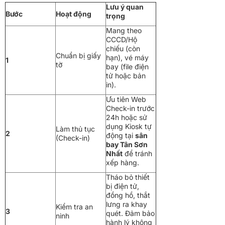
Lưu ý quan
Bước
Hoạt động
trọng
Mang theo
CCCD/Hộ
chiếu (còn
Chuẩn bị giấy
hạn), vé máy
1
tờ
bay (file điện
tử hoặc bản
in).
Ưu tiên Web
Check-in trước
24h hoặc sử
dụng Kiosk tự
Làm thủ tục
2
động tại
sân
(Check-in)
bay Tân Sơn
Nhất
để tránh
xếp hàng.
Tháo bỏ thiết
bị điện tử,
đồng hồ, thắt
lưng ra khay
Kiểm tra an
3
quét. Đảm bảo
ninh
hành lý không