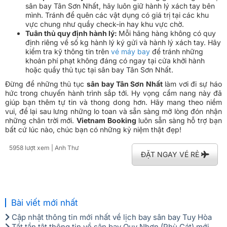
sân bay Tân Sơn Nhất, hãy luôn giữ hành lý xách tay bên
mình. Tránh để quên các vật dụng có giá trị tại các khu
vực chung như quầy check-in hay khu vực chờ.
Tuân thủ quy định hành lý:
Mỗi hãng hàng không có quy
định riêng về số kg hành lý ký gửi và hành lý xách tay. Hãy
kiểm tra kỹ thông tin trên
vé máy bay
để tránh những
khoản phí phạt không đáng có ngay tại cửa khởi hành
hoặc quầy thủ tục tại sân bay Tân Sơn Nhất.
Đừng để những thủ tục
sân bay Tân Sơn Nhất
làm vơi đi sự háo
hức trong chuyến hành trình sắp tới. Hy vọng cẩm nang này đã
giúp bạn thêm tự tin và thong dong hơn. Hãy mang theo niềm
vui, để lại sau lưng những lo toan và sẵn sàng mở lòng đón nhận
những chân trời mới.
Vietnam Booking
luôn sẵn sàng hỗ trợ bạn
bất cứ lúc nào, chúc bạn có những kỷ niệm thật đẹp!
5958 lượt xem
| Anh Thư
ĐẶT NGAY VÉ RẺ
Bài viết mới nhất
Cập nhật thông tin mới nhất về lịch bay sân bay Tuy Hòa
Tất tần tật thông tin về sân bay Quy Nhơn (Phù Cát) mới