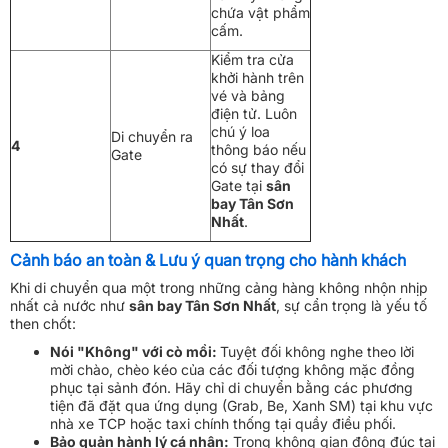
chứa vật phẩm
cấm.
Kiểm tra cửa
khởi hành trên
vé và bảng
điện tử. Luôn
chú ý loa
Di chuyển ra
4
thông báo nếu
Gate
có sự thay đổi
Gate tại
sân
bay Tân Sơn
Nhất
.
Cảnh báo an toàn & Lưu ý quan trọng cho hành khách
Khi di chuyển qua một trong những cảng hàng không nhộn nhịp
nhất cả nước như
sân bay Tân Sơn Nhất
, sự cẩn trọng là yếu tố
then chốt:
Nói "Không" với cò mồi:
Tuyệt đối không nghe theo lời
mời chào, chèo kéo của các đối tượng không mặc đồng
phục tại sảnh đón. Hãy chỉ di chuyển bằng các phương
tiện đã đặt qua ứng dụng (Grab, Be, Xanh SM) tại khu vực
nhà xe TCP hoặc taxi chính thống tại quầy điều phối.
Bảo quản hành lý cá nhân:
Trong không gian đông đúc tại