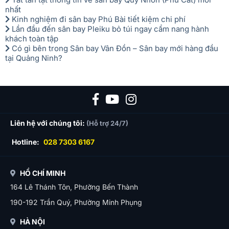
nhất
Kinh nghiệm đi sân bay Phú Bài tiết kiệm chi phí
Lần đầu đến sân bay Pleiku bỏ túi ngay cẩm nang hành
khách toàn tập
Có gì bên trong Sân bay Vân Đồn – Sân bay mới hàng đầu
tại Quảng Ninh?
Liên hệ với chúng tôi:
(Hỗ trợ 24/7)
Hotline:
028 7303 6167
HỒ CHÍ MINH
164 Lê Thánh Tôn, Phường Bến Thành
190-192 Trần Quý, Phường Minh Phụng
HÀ NỘI