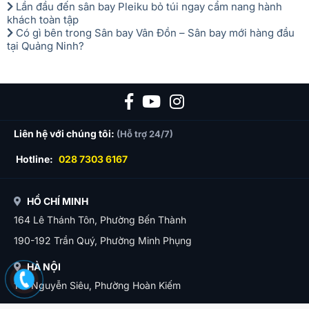
Lần đầu đến sân bay Pleiku bỏ túi ngay cẩm nang hành
khách toàn tập
Có gì bên trong Sân bay Vân Đồn – Sân bay mới hàng đầu
tại Quảng Ninh?
Liên hệ với chúng tôi:
(Hỗ trợ 24/7)
Hotline:
028 7303 6167
HỒ CHÍ MINH
164 Lê Thánh Tôn, Phường Bến Thành
190-192 Trần Quý, Phường Minh Phụng
HÀ NỘI
11B Nguyễn Siêu, Phường Hoàn Kiếm