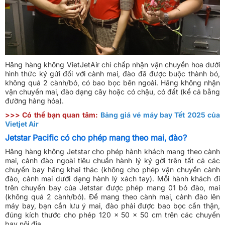
Hãng hàng không VietJetAir chỉ chấp nhận vận chuyển hoa dưới
hình thức ký gửi đối với cành mai, đào đã được buộc thành bó,
không quá 2 cành/bó, có bao bọc bên ngoài. Hãng không nhận
vận chuyển mai, đào dạng cây hoặc có chậu, có đất (kể cả bằng
đường hàng hóa).
>>> Có thể bạn quan tâm:
Bảng giá vé máy bay Tết 2025 của
Vietjet Air
Jetstar Pacific có cho phép mang theo mai, đào?
Hãng hàng không Jetstar cho phép hành khách mang theo cành
mai, cành đào ngoài tiêu chuẩn hành lý ký gởi trên tất cả các
chuyến bay hãng khai thác (không cho phép vận chuyển cành
đào, cành mai dưới dạng hành lý xách tay). Mỗi hành khách đi
trên chuyến bay của Jetstar được phép mang 01 bó đào, mai
(không quá 2 cành/bó). Để mang theo cành mai, cành đào lên
máy bay, bạn cần lưu ý mai, đào phải được bao bọc cẩn thận,
đúng kích thước cho phép 120 x 50 x 50 cm trên các chuyến
bay nội địa.