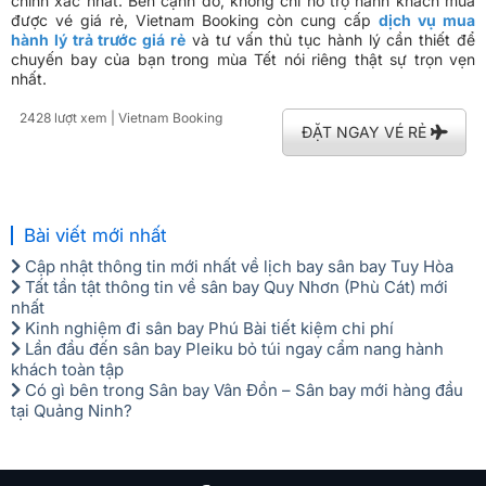
chính xác nhất. Bên cạnh đó, không chỉ hỗ trợ hành khách mua
được vé giá rẻ, Vietnam Booking còn cung cấp
dịch vụ mua
hành lý trả trước giá rẻ
và tư vấn thủ tục hành lý cần thiết để
chuyến bay của bạn trong mùa Tết nói riêng thật sự trọn vẹn
nhất.
2428 lượt xem
| Vietnam Booking
ĐẶT NGAY VÉ RẺ
Bài viết mới nhất
Cập nhật thông tin mới nhất về lịch bay sân bay Tuy Hòa
Tất tần tật thông tin về sân bay Quy Nhơn (Phù Cát) mới
nhất
Kinh nghiệm đi sân bay Phú Bài tiết kiệm chi phí
Lần đầu đến sân bay Pleiku bỏ túi ngay cẩm nang hành
khách toàn tập
Có gì bên trong Sân bay Vân Đồn – Sân bay mới hàng đầu
tại Quảng Ninh?