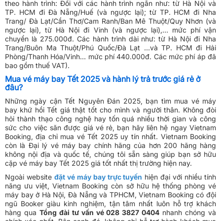
theo hành trình: Đối với các hành trình ngắn như: từ Hà Nội và
TP. HCM đi Đà Nẵng/Huế (và ngược lại); từ TP. HCM đi Nha
Trang/ Đà Lạt/Cần Thơ/Cam Ranh/Ban Mê Thuột/Quy Nhơn (và
ngược lại), từ Hà Nội đi Vinh (và ngược lại),… mức phí vận
chuyển là 275.000đ. Các hành trình dài như: từ Hà Nội đi Nha
Trang/Buôn Ma Thuột/Phú Quốc/Đà Lạt …và TP. HCM đi Hải
Phòng/Thanh Hóa/Vinh… mức phí 440.000đ. Các mức phí áp đã
bao gồm thuế VAT).
Mua vé máy bay Tết 2025 và hành lý trả trước giá rẻ ở
đâu?
Những ngày cận Tết Nguyên Đán 2025, bạn tìm mua vé máy
bay khứ hồi Tết giá thật tốt cho mình và người thân. Không đòi
hỏi thành thạo công nghệ hay tốn quá nhiều thời gian và công
sức cho việc săn được giá vé rẻ, bạn hãy liên hệ ngay Vietnam
Booking, địa chỉ mua vé Tết 2025 uy tín nhất. Vietnam Booking
còn là Đại lý vé máy bay chính hãng của hơn 200 hãng hàng
không nội địa và quốc tế, chúng tôi sẵn sàng giúp bạn sở hữu
cặp vé máy bay Tết 2025 giá tốt nhất thị trường hiện nay.
Ngoài website
đặt vé máy bay trực tuyến
hiện đại với nhiều tính
năng ưu việt, Vietnam Booking còn sở hữu hệ thống phòng vé
máy bay ở Hà Nội, Đà Nẵng và TPHCM, Vietnam Booking có đội
ngũ Booker giàu kinh nghiệm, tận tâm nhất luôn hỗ trợ khách
hàng qua
Tổng đài tư vấn vé 028 3827 0404
nhanh chóng và