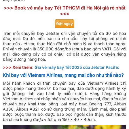
>>> Book vé máy bay Tết TPHCM đi Hà Nội giá rẻ nhất
<<<
Đặt ngay
Trên mỗi chuyến bay Jetstar chỉ vận chuyến tối đa 30 bó hoa
đào, mai. Do đó, nếu bạn có nhu cầu, hãy tới phòng vé chính
thức của Jetstar, thực hiện đặt chỗ hành lý và thanh toán ngay.
Phí vận chuyển là 350.000 đồng/bó (chưa bao gồm VAT).
Đối với
mai, đào dạng cây có cả chậu, có đất được vận chuyển riêng
bằng đường hàng hóa.
>>> Xem thêm
:
Giá vé máy bay Tết 2025 của Jetstar Pacific
Khi bay với Vietnam Airlines, mang mai đào như thế nào?
Mỗi hành khách đi trên chuyến bay của Vietnam Airlines chỉ
được phép mang theo 01 bó hoa mai, đào dưới dạng hành lý ký
gửi (không tính vào hành lý miễn cước). Hãng hàng không
Vietnam Airlines chỉ chấp nhận vận chuyển hoa mai, đào trên các
chuyến bay khai thác bằng loại máy bay: Boeing 777, Airbus
A330, Airbus A321 có sử dụng thùng mâm. Cành mai, đào phải
được buộc thành bó, được bao bọc ngoài cẩn thận, kích thước
ba chiều không được vượt quá 150 x 40 x 40cm.