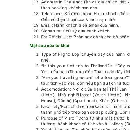
Address in Thailand: Tên và địa chỉ chi tiết 
theo booking khách sạn nha.
Telephone: Số điện thoại. Hành khách điền 
điền số điện thoại của khách sạn nhé.
Email: Hành khách điền email của mình.
Signature: Chữ ký của hành khách.
For Official Use: Phần này dành cho bộ phậ
Mặt sau của tờ khai
Type of Flight: Loại chuyến bay của hành k
nhé.
“Is this your first trip to Thailand?”: “Đâ
Yes, nếu bạn đã từng đến Thái trước đây tíc
“Are you travelling as part of a tour group?
tour tích vào Yes, còn nếu bạn du lịch tự túc
Accomodation: Nơi ở của bạn tại Thái Lan.
(Hotel), Nhà nghỉ/Hostel (Youth Hostel), 
House), Căn hộ (Apartment), Khác (Others).
Next city/Port of disembarkation: Thành phố
thành phố tiếp theo bạn sẽ đáp xuống. Còn 
Purpose of Visit: Tương tự như mặt trước, 
thường, hành khách sẽ tích vào ô Holiday (Du
Yearly Income: Thu nhập hàng năm của hành 