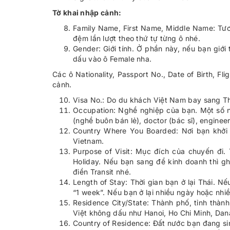
Tờ khai nhập cảnh:
Family Name, First Name, Middle Name: Tươn
đệm lần lượt theo thứ tự từng ô nhé.
Gender: Giới tính. Ở phần này, nếu bạn giới
dấu vào ô Female nha.
Các ô Nationality, Passport No., Date of Birth, F
cảnh.
Visa No.: Do du khách Việt Nam bay sang Th
Occupation: Nghề nghiệp của bạn. Một số ngh
(nghề buôn bán lẻ), doctor (bác sĩ), engineer 
Country Where You Boarded: Nơi bạn khởi
Vietnam.
Purpose of Visit: Mục đích của chuyến đi.
Holiday. Nếu bạn sang để kinh doanh thì gh
điền Transit nhé.
Length of Stay: Thời gian bạn ở lại Thái. Nếu 
“1 week”. Nếu bạn ở lại nhiều ngày hoặc nhiề
Residence City/State: Thành phố, tỉnh thàn
Việt không dấu như Hanoi, Ho Chi Minh, Dan
Country of Residence: Đất nước bạn đang si