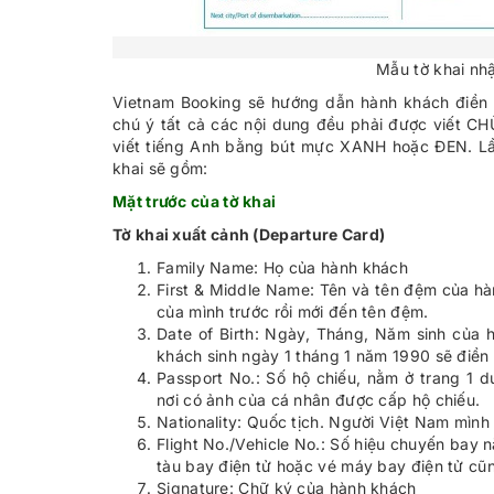
Mẫu tờ khai nh
Vietnam Booking sẽ hướng dẫn hành khách điền 
chú ý tất cả các nội dung đều phải được viết C
viết tiếng Anh bằng bút mực XANH hoặc ĐEN. Lần 
khai sẽ gồm:
Mặt trước của tờ khai
Tờ khai xuất cảnh (Departure Card)
Family Name: Họ của hành khách
First & Middle Name: Tên và tên đệm của hà
của mình trước rồi mới đến tên đệm.
Date of Birth: Ngày, Tháng, Năm sinh của
khách sinh ngày 1 tháng 1 năm 1990 sẽ điền 
Passport No.: Số hộ chiếu, nằm ở trang 1 d
nơi có ảnh của cá nhân được cấp hộ chiếu.
Nationality: Quốc tịch. Người Việt Nam mình
Flight No./Vehicle No.: Số hiệu chuyến bay n
tàu bay điện tử hoặc vé máy bay điện tử cũ
Signature: Chữ ký của hành khách