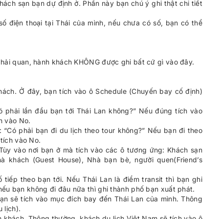
khách sạn bạn dự định ở. Phần này bạn chú ý ghi thật chi tiết
số điện thoại tại Thái của mình, nếu chưa có số, bạn có thể
n hải quan, hành khách KHÔNG được ghi bất cứ gì vào đây.
hách. Ở đây, bạn tích vào ô Schedule (Chuyến bay cố định)
y có phải lần đầu bạn tới Thái Lan không?” Nếu đúng tích vào
h vào No.
”: “Có phải bạn đi du lịch theo tour không?” Nếu bạn đi theo
 tích vào No.
 Tùy vào nơi bạn ở mà tích vào các ô tương ứng: Khách sạn
Nhà khách (Guest House), Nhà bạn bè, người quen(Friend’s
 tiếp theo bạn tới. Nếu Thái Lan là điểm transit thì bạn ghi
nếu bạn không đi đâu nữa thì ghi thành phố bạn xuất phát.
bạn sẽ tích vào mục đích bay đến Thái Lan của mình. Thông
 lịch).
khách. Thông thường, khách du lịch Việt Nam sẽ tích vào ô