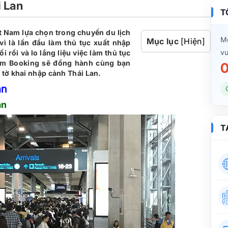
i Lan
T
ệt Nam lựa chọn trong chuyến du lịch
Mọ
Mục lục
[Hiện]
vì là lần đầu làm thủ tục xuất nhập
vu
 rồi và lo lắng liệu việc làm thủ tục
nam Booking sẽ đồng hành cùng bạn
0
 tờ khai nhập cảnh Thái Lan.
an
an
T