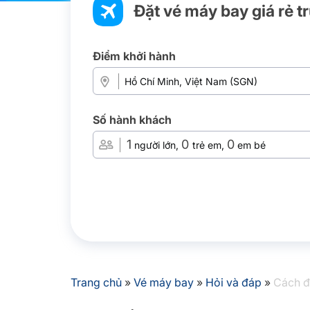
Đặt vé máy bay giá rẻ t
Điểm khởi hành
Số hành khách
1
0
0
người lớn,
trẻ em,
em bé
Trang chủ
»
Vé máy bay
»
Hỏi và đáp
»
Cách đ