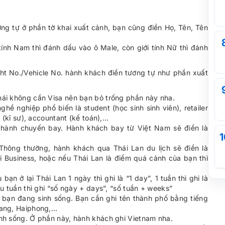
g tự ở phần tờ khai xuất cảnh, bạn cũng điền Họ, Tên, Tên
 tính Nam thì đánh dấu vào ô Male, còn giới tính Nữ thì đánh
light No./Vehicle No. hành khách điền tương tự như phần xuất
ái không cần Visa nên bạn bỏ trống phần này nha.
ề nghiệp phổ biến là student (học sinh sinh viên), retailer
(kĩ sư), accountant (kế toán),...
 hành chuyến bay. Hành khách bay từ Việt Nam sẽ điền là
1
 Thông thường, hành khách qua Thái Lan du lịch sẽ điền là
i Business, hoặc nếu Thái Lan là điểm quá cảnh của bạn thì
bạn ở lại Thái Lan 1 ngày thì ghi là “1 day”, 1 tuần thì ghi là
u tuần thì ghi “số ngày + days”, “số tuần + weeks”
h bạn đang sinh sống. Bạn cần ghi tên thành phố bằng tiếng
ang, Haiphong,...
nh sống. Ở phần này, hành khách ghi Vietnam nha.